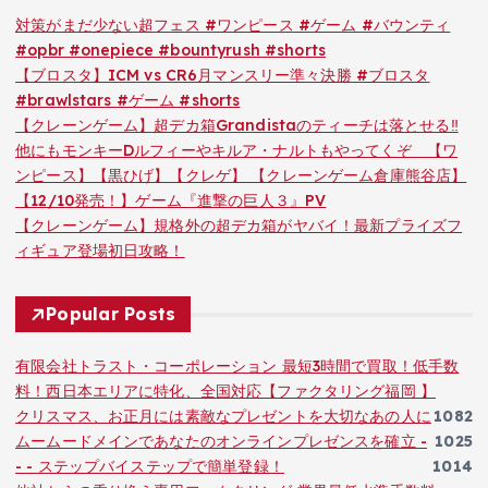
対策がまだ少ない超フェス #ワンピース #ゲーム #バウンティ
#opbr #onepiece #bountyrush #shorts
【ブロスタ】ICM vs CR6月マンスリー準々決勝 #ブロスタ
#brawlstars #ゲーム #shorts
【クレーンゲーム】超デカ箱Grandistaのティーチは落とせる‼︎
他にもモンキーDルフィーやキルア・ナルトもやってくぞ 【ワ
ンピース】【黒ひげ】【クレゲ】 【クレーンゲーム倉庫熊谷店】
【12/10発売！】ゲーム『進撃の巨人３』PV
【クレーンゲーム】規格外の超デカ箱がヤバイ！最新プライズフ
ィギュア登場初日攻略！
Popular Posts
有限会社トラスト・コーポレーション 最短3時間で買取！低手数
料！西日本エリアに特化、全国対応【ファクタリング福岡 】
クリスマス、お正月には素敵なプレゼントを大切なあの人に
1082
ムームードメインであなたのオンラインプレゼンスを確立 -
1025
- - ステップバイステップで簡単登録！
1014