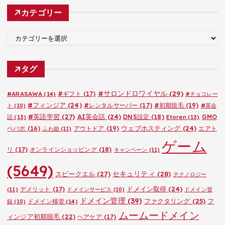
カ
カテゴリー
イ
ブ
カ
テ
ゴ
タグ
リ
ー
#サロンドロワイヤル
(29)
#ARASAWA
(14)
#ギフト
(17)
#チョコレー
#フィンジア
(24)
#レンタルサーバー
(17)
#初期脱毛
(19)
ト
(10)
#英会
#英語学習
(27)
AI英会話
(24)
DNS設定
(18)
GMO
話
(13)
Etoren
(13)
ウェブホスティング
(24)
ペパボ
(16)
アウトドア
(19)
エアト
ふわ姫
(11)
ゲーム
リ
(17)
オンラインショッピング
(18)
キャンペーン
(11)
(5649)
セキュリティ
(28)
スピークエル
(27)
テクノロジー
ドメイン取得
(24)
デメリット
(17)
(11)
ドメインサービス
(10)
ドメイン登
ドメイン管理
(39)
ファクタリング
(25)
フ
ドメイン移管
(14)
録
(10)
ムームードメイン
ィンジア初期脱毛
(22)
ヘアケア
(17)