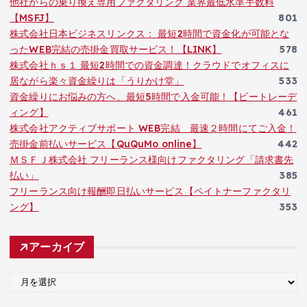
他社からの乗り換え専用ファクタリング 業界最低水準手数料
【MSFJ】
801
株式会社日本ビジネスリンクス： 最短2時間で資金化が可能とな
ったWEB完結の売掛金買取サービス！【LINK】
578
株式会社ｈｓ１ 最短2時間での資金調達！クラウドでオフィスに
居ながら楽々資金繰りは「うりかけ堂」
533
資金繰りにお悩みの方へ、最短5時間で入金可能！【ビートレーデ
ィング】
461
株式会社アクティブサポート WEB完結 最速２時間にてご入金！
売掛金前払いサービス【QuQuMo online】
442
ＭＳＦＪ株式会社 フリーランス様向けファクタリング「請求書先
払い」
385
フリーランス向け報酬即日払いサービス【ペイトナーファクタリ
ング】
353
アーカイブ
ア
ー