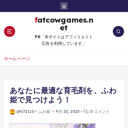
コ
ン
テ
fatcowgames.n
ン
et
ツ
へ
PR「本サイトはアフィリエイト
移
広告を利用しています」
動
ホームページ
あなたに最適な育毛剤を、ふわ
姫で見つけよう！
phi72110
ふわ姫
9月 23, 2023
0 コメント