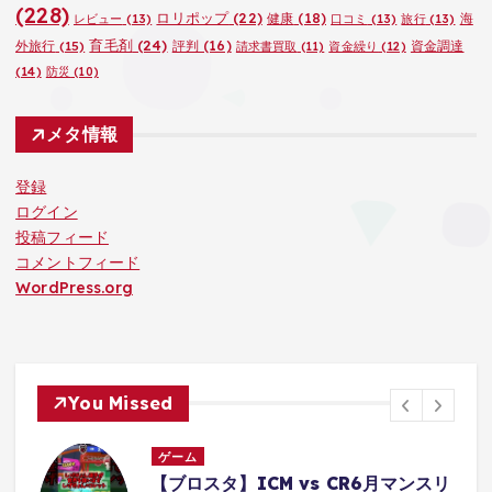
(228)
ロリポップ
(22)
健康
(18)
海
レビュー
(13)
口コミ
(13)
旅行
(13)
育毛剤
(24)
外旅行
(15)
評判
(16)
資金調達
請求書買取
(11)
資金繰り
(12)
(14)
防災
(10)
メタ情報
登録
ログイン
投稿フィード
コメントフィード
WordPress.org
You Missed
ゲーム
リ
【クレーンゲーム】超デカ箱