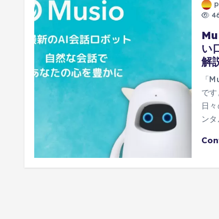
p
46
Mu
い
解
「M
です
日々
ンタ
Con