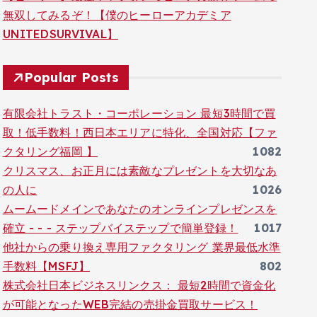
無双してみるぞ！【僕のヒーローアカデミア
UNITEDSURVIVAL】
Popular Posts
有限会社トラスト・コーポレーション 最短3時間で買
取！低手数料！西日本エリアに特化、全国対応【ファ
クタリング福岡 】
1082
クリスマス、お正月には素敵なプレゼントを大切なあ
の人に
1026
ムームードメインであなたのオンラインプレゼンスを
確立 - - - ステップバイステップで簡単登録！
1017
他社からの乗り換え専用ファクタリング 業界最低水準
手数料【MSFJ】
802
株式会社日本ビジネスリンクス： 最短2時間で資金化
が可能となったWEB完結の売掛金買取サービス！