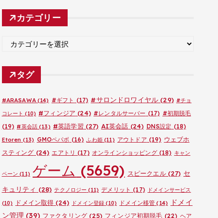
カ
カテゴリー
イ
ブ
カ
テ
ゴ
タグ
リ
ー
#サロンドロワイヤル
(29)
#ARASAWA
(14)
#ギフト
(17)
#チョ
#フィンジア
(24)
#レンタルサーバー
(17)
#初期脱毛
コレート
(10)
#英語学習
(27)
AI英会話
(24)
(19)
DNS設定
(18)
#英会話
(13)
ウェブホ
GMOペパボ
(16)
アウトドア
(19)
Etoren
(13)
ふわ姫
(11)
スティング
(24)
エアトリ
(17)
オンラインショッピング
(18)
キャン
ゲーム
(5659)
セ
スピークエル
(27)
ペーン
(11)
キュリティ
(28)
デメリット
(17)
テクノロジー
(11)
ドメインサービス
ドメイ
ドメイン取得
(24)
ドメイン移管
(14)
(10)
ドメイン登録
(10)
ン管理
(39)
ファクタリング
(25)
フィンジア初期脱毛
(22)
ヘア