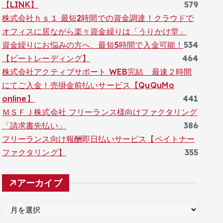
【LINK】
579
株式会社ｈｓ１ 最短2時間での資金調達！クラウドで
オフィスに居ながら楽々資金繰りは「うりかけ堂」
資金繰りにお悩みの方へ、最短5時間で入金可能！
534
【ビートレーディング】
464
株式会社アクティブサポート WEB完結 最速２時間
にてご入金！売掛金前払いサービス【QuQuMo
online】
441
ＭＳＦＪ株式会社 フリーランス様向けファクタリング
「請求書先払い」
386
フリーランス向け報酬即日払いサービス【ペイトナー
ファクタリング】
355
アーカイブ
ア
ー