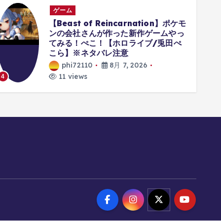
ゲーム
【Beast of Reincarnation】ポケモ
ンの会社さんが作った新作ゲームやっ
てみる！ぺこ！【ホロライブ/兎田ぺ
こら】※ネタバレ注意
phi72110
8月 7, 2026
11 views
4
5