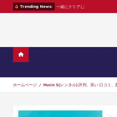
コ
Trending News:
一
緒
に
ク
リ
ア
し
ょ
?
[
ン
テ
ン
ツ
へ
移
動
ホーム
TVニューストレンド
マ
美容・ダイエット・健康
旅行・グル
ホームページ
Musio S(レンタル) 評判、良い 口コ