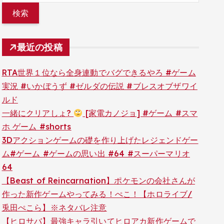
最近の投稿
RTA世界１位なら全身連動でバグできるやろ #ゲーム
実況 #いかぼうず #ゼルダの伝説 #ブレスオブザワイ
ルド
一緒にクリアしょ?
[家電カノジョ] #ゲーム #スマ
ホ ゲーム #shorts
3Dアクションゲームの礎を作り上げたレジェンドゲー
ム#ゲーム #ゲームの思い出 #64 #スーパーマリオ
64
【Beast of Reincarnation】ポケモンの会社さんが
作った新作ゲームやってみる！ぺこ！【ホロライブ/
兎田ぺこら】※ネタバレ注意
【ヒロサバ】最強キャラ引いてヒロアカ新作ゲームで