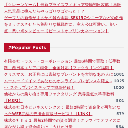
【クレーンゲーム】最新プライズフィギュア登場初日攻略！再販
人気景品に挑んだらやっぱりやばかった！？
ゲーフリの新作がまさかの賛否両論..SEKIROやニーアなどの名作
をミックスさせたら荒削りな挑戦作に。主人公は可愛い。良い
点・悪い点をレビュー【ビーストオブリンカネーション】
Popular Posts
有限会社トラスト・コーポレーション 最短3時間で買取！低手数
料！西日本エリアに特化、全国対応【ファクタリング福岡 】
クリスマス、お正月には素敵なプレゼントを大切なあの人に
1081
ムームードメインであなたのオンラインプレゼンスを確立 -
1025
- - ステップバイステップで簡単登録！
1020
他社からの乗り換え専用ファクタリング 業界最低水準手数料
【MSFJ】
801
株式会社日本ビジネスリンクス： 最短2時間で資金化が可能とな
ったWEB完結の売掛金買取サービス！【LINK】
579
株式会社ｈｓ１ 最短2時間での資金調達！クラウドでオフィスに
居ながら楽々資金繰りは「うりかけ堂」
534