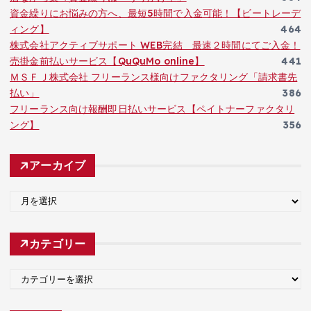
資金繰りにお悩みの方へ、最短5時間で入金可能！【ビートレーデ
ィング】
464
株式会社アクティブサポート WEB完結 最速２時間にてご入金！
売掛金前払いサービス【QuQuMo online】
441
ＭＳＦＪ株式会社 フリーランス様向けファクタリング「請求書先
払い」
386
フリーランス向け報酬即日払いサービス【ペイトナーファクタリ
ング】
356
アーカイブ
ア
ー
カ
カテゴリー
イ
ブ
カ
テ
ゴ