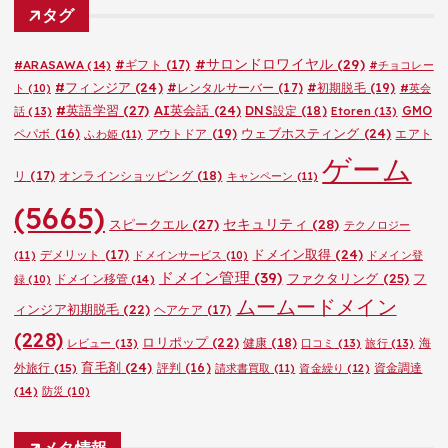
タグ
リ
ー
#サロンドロワイヤル
(29)
#ARASAWA
(14)
#ギフト
(17)
#チョコレー
#フィンジア
(24)
#レンタルサーバー
(17)
#初期脱毛
(19)
ト
(10)
#英会
#英語学習
(27)
AI英会話
(24)
DNS設定
(18)
GMO
話
(13)
Etoren
(13)
ウェブホスティング
(24)
ペパボ
(16)
アウトドア
(19)
エアト
ふわ姫
(11)
ゲーム
リ
(17)
オンラインショッピング
(18)
キャンペーン
(11)
(5665)
セキュリティ
(28)
スピークエル
(27)
テクノロジー
ドメイン取得
(24)
デメリット
(17)
(11)
ドメインサービス
(10)
ドメイン登
ドメイン管理
(39)
ファクタリング
(25)
フ
ドメイン移管
(14)
録
(10)
ムームードメイン
ィンジア初期脱毛
(22)
ヘアケア
(17)
(228)
ロリポップ
(22)
健康
(18)
海
レビュー
(13)
口コミ
(13)
旅行
(13)
育毛剤
(24)
外旅行
(15)
評判
(16)
資金調達
請求書買取
(11)
資金繰り
(12)
(14)
防災
(10)