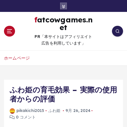
コ
ン
テ
fatcowgames.n
ン
et
ツ
へ
PR「本サイトはアフィリエイト
移
広告を利用しています」
動
ホームページ
ふわ姫の育毛効果 – 実際の使用
者からの評価
pikakichi2015
ふわ姫
9月 26, 2024
0 コメント