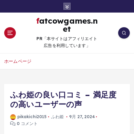
コ
ン
テ
fatcowgames.n
ン
et
ツ
へ
PR「本サイトはアフィリエイト
移
広告を利用しています」
動
ホームページ
ふわ姫の良い口コミ – 満足度
の高いユーザーの声
pikakichi2015
ふわ姫
9月 27, 2024
0 コメント