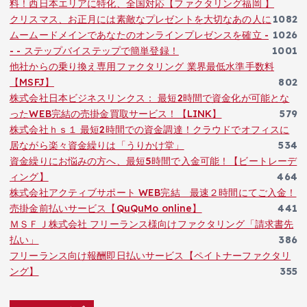
料！西日本エリアに特化、全国対応【ファクタリング福岡 】
クリスマス、お正月には素敵なプレゼントを大切なあの人に
1082
ムームードメインであなたのオンラインプレゼンスを確立 -
1026
- - ステップバイステップで簡単登録！
1001
他社からの乗り換え専用ファクタリング 業界最低水準手数料
【MSFJ】
802
株式会社日本ビジネスリンクス： 最短2時間で資金化が可能とな
ったWEB完結の売掛金買取サービス！【LINK】
579
株式会社ｈｓ１ 最短2時間での資金調達！クラウドでオフィスに
居ながら楽々資金繰りは「うりかけ堂」
534
資金繰りにお悩みの方へ、最短5時間で入金可能！【ビートレーデ
ィング】
464
株式会社アクティブサポート WEB完結 最速２時間にてご入金！
売掛金前払いサービス【QuQuMo online】
441
ＭＳＦＪ株式会社 フリーランス様向けファクタリング「請求書先
払い」
386
フリーランス向け報酬即日払いサービス【ペイトナーファクタリ
ング】
355