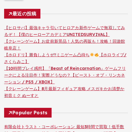
最近の投稿
【ヒロサバ】最強キャラ引いてヒロアカ新作ゲームで無双してみ
るぞ！【僕のヒーローアカデミアUNITEDSURVIVAL】
【クレーンゲーム】お盆前新景品！人気の再販も！攻略！回遊館
岐阜店！
【ホロドリ】勝負しようぜ‼ミニゲーム凸待ち
【ホロライブ/
さくらみこ】
【10時間プレイ感想】『Beast of Reincarnation』ゲームフリ
ークによる注目作！実際どうなの？【ビースト・オブ・リンカネ
ーション / PS5 / XBOX】
【クレーンゲーム】8月最新フィギュア攻略 メスガキかお清楚か
初音ミク ぬーすと
Popular Posts
有限会社トラスト・コーポレーション 最短3時間で買取！低手数