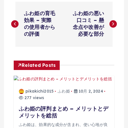
投
ふわ姫の育毛
ふわ姫の悪い
稿
効果 – 実際
口コミ – 懸
の使用者から
念点や改善が
ナ
の評価
必要な部分
ビ
ゲ
Related Posts
ー
シ
pikakichi2015
ふわ姫
10月 2, 2024
277 views
ョ
ふわ姫の評判まとめ – メリットとデ
メリットを総括
ン
ふわ姫は、効果的な成分が含まれ、使い心地が良