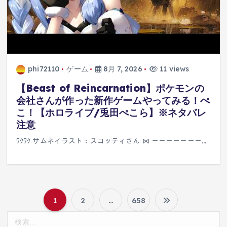
phi72110
ゲーム
8月 7, 2026
11 views
【Beast of Reincarnation】ポケモンの
会社さんが作った新作ゲームやってみる！ぺ
こ！【ホロライブ/兎田ぺこら】※ネタバレ
注意
ﾜｸﾜｸ サムネイラスト：スコッティさん ⋈ －－－－－－－…
1
2
…
658
投
検