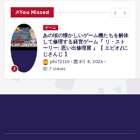
You Missed
ゲーム
体
襲ってくる『オバケが可愛すぎて』集
中できないホラーゲーム。【八尺様が
に
いた夏休み | Hachishakusama】
phi72110
8月 8, 2026
7 views
3
Copyright © 2026 fatcowgames.net | Powered by
Desert