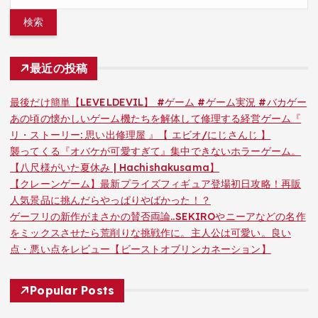
索:
稿
の
最近の投稿
ペ
最後だけ簡単【LEVELDEVIL】 #ゲーム #ゲーム実況 #バカゲー
ー
あの頃の懐かしいゲーム機たちを解体して修理する経営ゲーム『
リ・ストーリー: 思い出修理屋 』【 エビオ/にじさんじ 】
ジ
襲ってくる『オバケが可愛すぎて』集中できないホラーゲーム。
【八尺様がいた夏休み | Hachishakusama】
送
【クレーンゲーム】最新プライズフィギュア登場初日攻略！再販
人気景品に挑んだらやっぱりやばかった！？
り
ゲーフリの新作がまさかの賛否両論..SEKIROやニーアなどの名作
をミックスさせたら荒削りな挑戦作に。主人公は可愛い。良い
点・悪い点をレビュー【ビーストオブリンカネーション】
Popular Posts