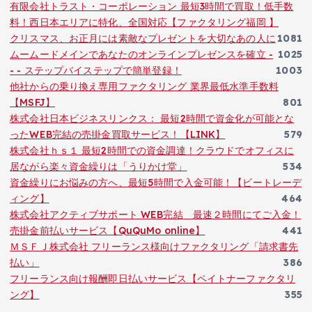
有限会社トラスト・コーポレーション 最短3時間で買取！低手数
料！西日本エリアに特化、全国対応【ファクタリング福岡 】
クリスマス、お正月には素敵なプレゼントを大切なあの人に
1081
ムームードメインであなたのオンラインプレゼンスを確立 -
1025
- - ステップバイステップで簡単登録！
1003
他社からの乗り換え専用ファクタリング 業界最低水準手数料
【MSFJ】
801
株式会社日本ビジネスリンクス： 最短2時間で資金化が可能とな
ったWEB完結の売掛金買取サービス！【LINK】
579
株式会社ｈｓ１ 最短2時間での資金調達！クラウドでオフィスに
居ながら楽々資金繰りは「うりかけ堂」
534
資金繰りにお悩みの方へ、最短5時間で入金可能！【ビートレーデ
ィング】
464
株式会社アクティブサポート WEB完結 最速２時間にてご入金！
売掛金前払いサービス【QuQuMo online】
441
ＭＳＦＪ株式会社 フリーランス様向けファクタリング「請求書先
払い」
386
フリーランス向け報酬即日払いサービス【ペイトナーファクタリ
ング】
355