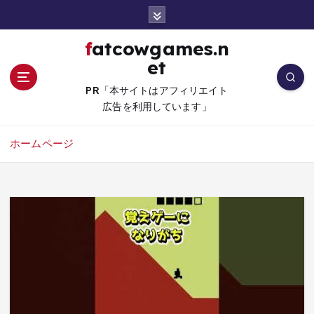
コ
ン
テ
fatcowgames.n
ン
et
ツ
へ
PR「本サイトはアフィリエイト
移
広告を利用しています」
動
ホームページ