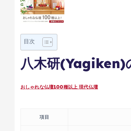
目次
八木研(Yagike
おしゃれな仏壇100種以上 現代仏壇
項目