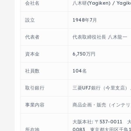
会社名
八木研(Yagiken) / Yagike
設立
1948年7月
代表者
代表取締役社長 八木龍一
資本金
6,750万円
社員数
104名
取引銀行
三菱UFJ銀行（今里支店
事業内容
商品企画・販売（インテリ
大阪本社: 〒537-0011 
所在地
0083 東京都大田区千鳥1-