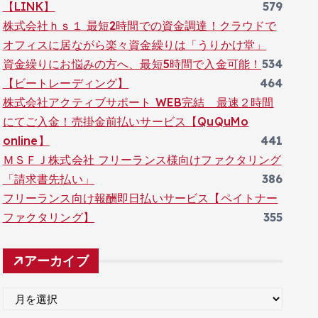
【LINK】
579
株式会社ｈｓ１ 最短2時間での資金調達！クラウドで
オフィスに居ながら楽々資金繰りは「うりかけ堂」
資金繰りにお悩みの方へ、最短5時間で入金可能！
534
【ビートレーディング】
464
株式会社アクティブサポート WEB完結 最速２時間
にてご入金！売掛金前払いサービス【QuQuMo
online】
441
ＭＳＦＪ株式会社 フリーランス様向けファクタリング
「請求書先払い」
386
フリーランス向け報酬即日払いサービス【ペイトナー
ファクタリング】
355
アーカイブ
ア
ー