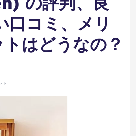
en) の評判、良
い口コミ、メリ
ットはどうなの？
ント