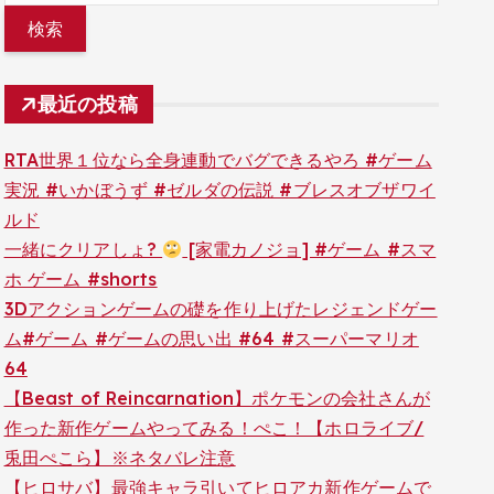
最近の投稿
RTA世界１位なら全身連動でバグできるやろ #ゲーム
実況 #いかぼうず #ゼルダの伝説 #ブレスオブザワイ
ルド
一緒にクリアしょ?
[家電カノジョ] #ゲーム #スマ
ホ ゲーム #shorts
3Dアクションゲームの礎を作り上げたレジェンドゲー
ム#ゲーム #ゲームの思い出 #64 #スーパーマリオ
64
【Beast of Reincarnation】ポケモンの会社さんが
作った新作ゲームやってみる！ぺこ！【ホロライブ/
兎田ぺこら】※ネタバレ注意
【ヒロサバ】最強キャラ引いてヒロアカ新作ゲームで