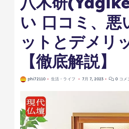
八木研(Yagik
い 口コミ、悪
ットとデメリ
【徹底解説】
phi72110
生活・ライフ
7月 7, 2023
0 コメ