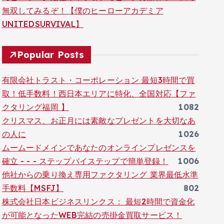
無双してみるぞ！【僕のヒーローアカデミア
UNITEDSURVIVAL】
Popular Posts
有限会社トラスト・コーポレーション 最短3時間で買
取！低手数料！西日本エリアに特化、全国対応【ファ
クタリング福岡 】
1082
クリスマス、お正月には素敵なプレゼントを大切なあ
の人に
1026
ムームードメインであなたのオンラインプレゼンスを
確立 - - - ステップバイステップで簡単登録！
1006
他社からの乗り換え専用ファクタリング 業界最低水準
手数料【MSFJ】
802
株式会社日本ビジネスリンクス： 最短2時間で資金化
が可能となったWEB完結の売掛金買取サービス！