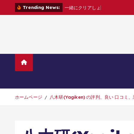
コ
Trending News:
一
緒
に
ク
リ
ア
し
ょ
?
[
家
電
カ
ノ
ン
テ
ン
ツ
へ
移
動
ホーム
TVニューストレンド
マ
美容・ダイエット・健康
旅行・グル
ホームページ
八木研(Yagiken) の評判、良い 口