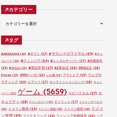
カ
カテゴリー
イ
ブ
カ
テ
ゴ
タグ
リ
ー
#サロンドロワイヤル
(29)
#ARASAWA
(14)
#ギフト
(17)
#チョ
#フィンジア
(24)
#レンタルサーバー
(17)
#初期脱毛
コレート
(10)
#英語学習
(27)
AI英会話
(24)
(19)
DNS設定
(18)
#英会話
(13)
ウェブホ
GMOペパボ
(16)
アウトドア
(19)
Etoren
(13)
ふわ姫
(11)
スティング
(24)
エアトリ
(17)
オンラインショッピング
(18)
キャン
ゲーム
(5659)
セ
スピークエル
(27)
ペーン
(11)
キュリティ
(28)
デメリット
(17)
テクノロジー
(11)
ドメインサービス
ドメイ
ドメイン取得
(24)
ドメイン移管
(14)
(10)
ドメイン登録
(10)
ン管理
(39)
ファクタリング
(25)
フィンジア初期脱毛
(22)
ヘア