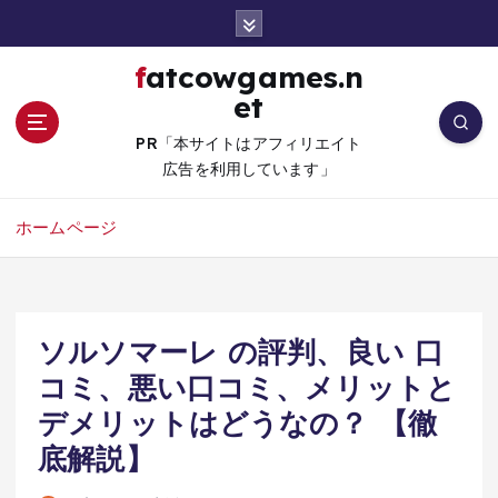
コ
ン
テ
fatcowgames.n
ン
et
ツ
へ
PR「本サイトはアフィリエイト
移
広告を利用しています」
動
ホームページ
ソルソマーレ の評判、良い 口
コミ、悪い口コミ、メリットと
デメリットはどうなの？ 【徹
底解説】