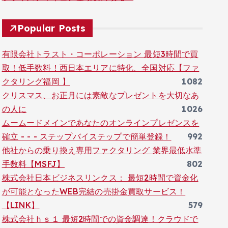
Popular Posts
有限会社トラスト・コーポレーション 最短3時間で買
取！低手数料！西日本エリアに特化、全国対応【ファ
クタリング福岡 】
1082
クリスマス、お正月には素敵なプレゼントを大切なあ
の人に
1026
ムームードメインであなたのオンラインプレゼンスを
確立 - - - ステップバイステップで簡単登録！
992
他社からの乗り換え専用ファクタリング 業界最低水準
手数料【MSFJ】
802
株式会社日本ビジネスリンクス： 最短2時間で資金化
が可能となったWEB完結の売掛金買取サービス！
【LINK】
579
株式会社ｈｓ１ 最短2時間での資金調達！クラウドで