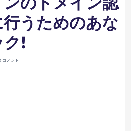
インのドメイン認
に行うためのあな
ク!
0 コメント