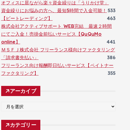
オフィスに居ながら楽々資金繰りは「うりかけ堂」
資金繰りにお悩みの方へ、最短5時間で入金可能！
533
【ビートレーディング】
463
株式会社アクティブサポート WEB完結 最速２時間
にてご入金！売掛金前払いサービス【QuQuMo
online】
441
ＭＳＦＪ株式会社 フリーランス様向けファクタリング
「請求書先払い」
386
フリーランス向け報酬即日払いサービス【ペイトナー
ファクタリング】
355
アーカイブ
ア
ー
カ
カテゴリー
イ