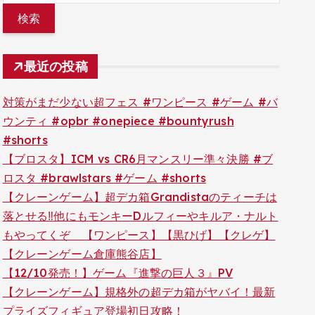
最近の投稿
対策がまだ少ない超フェス #ワンピース #ゲーム #バ
ウンティ #opbr #onepiece #bountyrush
#shorts
【ブロスタ】ICM vs CR6月マンスリー準々決勝 #ブ
ロスタ #brawlstars #ゲーム #shorts
【クレーンゲーム】超デカ箱Grandistaのティーチは
落とせる‼︎他にもモンキーDルフィーやキルア・ナルト
もやってくぞ 【ワンピース】【黒ひげ】【クレゲ】
【クレーンゲーム倉庫熊谷店】
【12/10発売！】ゲーム『進撃の巨人３』PV
【クレーンゲーム】規格外の超デカ箱がヤバイ！最新
プライズフィギュア登場初日攻略！