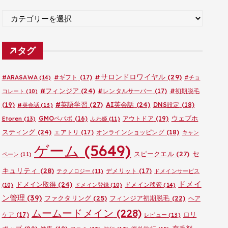
ブ
カ
テ
ゴ
タグ
リ
ー
#サロンドロワイヤル
(29)
#ARASAWA
(14)
#ギフト
(17)
#チョ
#フィンジア
(24)
#レンタルサーバー
(17)
#初期脱毛
コレート
(10)
#英語学習
(27)
AI英会話
(24)
(19)
DNS設定
(18)
#英会話
(13)
ウェブホ
GMOペパボ
(16)
アウトドア
(19)
Etoren
(13)
ふわ姫
(11)
スティング
(24)
エアトリ
(17)
オンラインショッピング
(18)
キャン
ゲーム
(5649)
セ
スピークエル
(27)
ペーン
(11)
キュリティ
(28)
デメリット
(17)
テクノロジー
(11)
ドメインサービス
ドメイ
ドメイン取得
(24)
ドメイン移管
(14)
(10)
ドメイン登録
(10)
ン管理
(39)
ファクタリング
(25)
フィンジア初期脱毛
(22)
ヘア
ムームードメイン
(228)
ロリ
ケア
(17)
レビュー
(13)