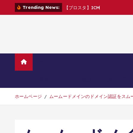
コ
Trending News:
【
ブ
ロ
ス
タ
】
I
C
M
v
s
C
R
6
ン
テ
ン
ツ
へ
移
動
ホーム
TVニューストレンド
マ
美容・ダイエット・健康
旅行・グル
ホームページ
ムームードメインのドメイン認証をスム