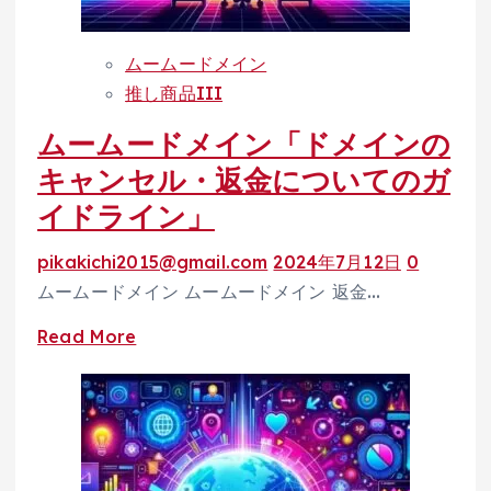
更
理
方
ムームードメイン
法
推し商品III
「簡
ムームードメイン「ドメインの
単
操
キャンセル・返金についてのガ
作
イドライン」
で
ド
pikakichi2015@gmail.com
2024年7月12日
0
メ
ムームードメイン ムームードメイン 返金…
イ
Read
Read More
ン
more
名
about
や
ム
登
ー
録
ム