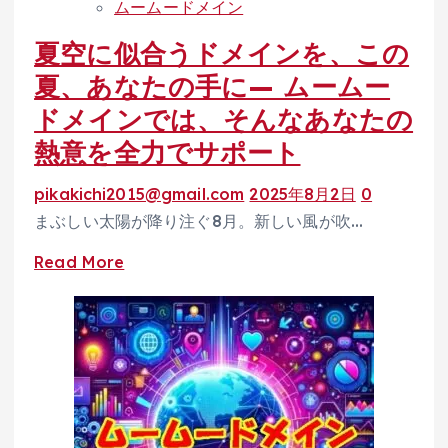
ムームードメイン
個
料
別
夏空に似合うドメインを、この
で
相
診
夏、あなたの手に— ムームー
談
断！
ドメインでは、そんなあなたの
会
ム
熱意を全力でサポート
【第
ー
4
ム
pikakichi2015@gmail.com
2025年8月2日
0
次
ー
まぶしい太陽が降り注ぐ8月。新しい風が吹…
申
ド
請】
Read
Read More
メ
more
イ
about
ン
夏
の
空
『ネ
に
ッ
似
ト