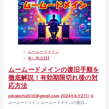
始
を
め
も
る
っ
WordPress！
と
ム
ス
ー
マ
ム
ー
ー
ト
ムームードメイン
ド
に！
推し商品III
メ
ムームードメインの復旧手順を
イ
ン
徹底解説！有効期限切れ後の対
for
応方法
WP
ホ
pikakichi2015@gmail.com
2024年6月27日
0
ス
ムームードメイン ムームードメインの復旧…
テ