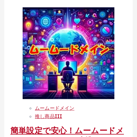
金
more
に
about
つ
ム
い
ー
て
ム
の
ー
ガ
ド
イ
メ
ド
イ
ラ
ン
イ
で
ン」
簡
単
ムームードメイン
に
推し商品III
ド
簡単設定で安心！ムームードメ
メ