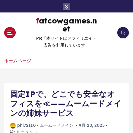
コ
ン
テ
fatcowgames.n
ン
et
ツ
へ
PR「本サイトはアフィリエイト
移
広告を利用しています」
動
ホームページ
固定IPで、どこでも安全なオ
フィスを≪——ムームードメイ
ンの姉妹サービス
phi72110
ムームードメイン
9月 20, 2025
0 コメント