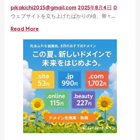
SNS
pikakichi2015@gmail.com
2025年8月4日
0
ル
販
ウェブサイトを立ち上げたばかりの頃、華々…
で
促
業
で
Read
Read More
務
売
more
効
上
about
率
UP！
ウ
化
IT
ェ
導
ブ
入
サ
補
イ
助
ト
金
の
活
安
用
全
無
を
料
無