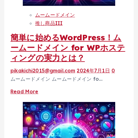
複
数
ムームードメイン
ア
推し商品III
カ
簡単に始めるWordPress！ム
ウ
ン
ームードメイン for WPホステ
ト
ィングの実力とは？
を
活
pikakichi2015@gmail.com
2024年7月1日
0
用
ムームードメイン ムームードメイン fo…
し、
Read
Read More
ド
more
メ
about
イ
簡
ン
単
管
に
理