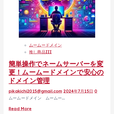
合
de
う
診
ド
断』
メ
で
イ
安
ン
心
を、
の
ムームードメイン
こ
サ
推し商品III
の
イ
簡単操作でネームサーバーを変
夏、
ト
あ
運
更！ムームードメインで安心の
な
営
ドメイン管理
た
を。
の
pikakichi2015@gmail.com
2024年7月15日
0
手
ムームードメイン ムームー…
に
Read
Read More
—