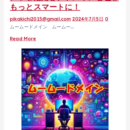
ド
もっとスマートに！
メ
イ
pikakichi2015@gmail.com
2024年7月5日
0
ン
ムームードメイン ムームー…
で
Read
Read More
簡
more
単
about
復
ム
活
ー
手
ム
続
ー
き
ド
メ
イ
ン
で