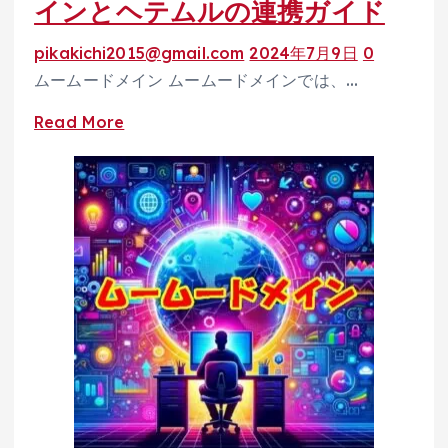
イ
インとヘテムルの連携ガイド
ン
pikakichi2015@gmail.com
2024年7月9日
0
情
ムームードメイン ムームードメインでは、…
報
を
Read
Read More
変
more
更
about
し
簡
よ
単
う！
設
定
で
安
心！
ム
ー
ム