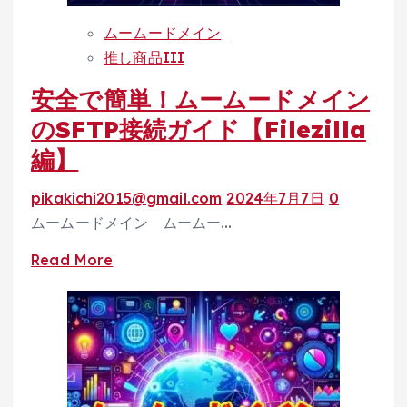
ー
ムームードメイン
ド
推し商品III
メ
安全で簡単！ムームードメイン
イ
ン
のSFTP接続ガイド【Filezilla
と
編】
ヘ
テ
pikakichi2015@gmail.com
2024年7月7日
0
ム
ムームードメイン ムームー…
ル
Read
Read More
の
more
連
about
携
安
ガ
全
イ
で
ド
簡