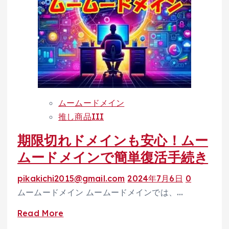
単！
ム
ー
ム
ー
ド
メ
ムームードメイン
イ
推し商品III
ン
期限切れドメインも安心！ムー
の
SFTP
ムードメインで簡単復活手続き
接
pikakichi2015@gmail.com
2024年7月6日
0
続
ムームードメイン ムームードメインでは、…
ガ
イ
Read
Read More
ド
more