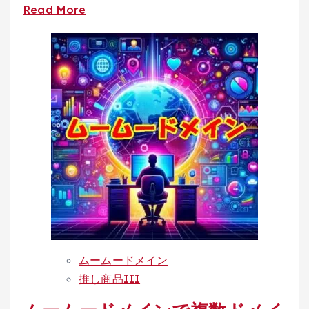
Read
Read More
ィ
more
ン
about
グ
ム
の
ー
実
ム
力
ー
と
ド
は？
メ
イ
ン
の
復
旧
ムームードメイン
手
推し商品III
順
を