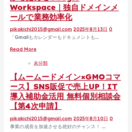
Workspace｜独自ドメインメ
ールで業務効率化
pikakichi2015@gmail.com
2025年8月13日
0
「Gmailもカレンダーもドキュメントも…
Read
Read More
more
未分類
about
【25%OFF】
【ムームードメイン×GMOコマ
ム
ース】SNS販促で売上UP！IT
ー
導入補助金活用 無料個別相談会
ム
【第4次申請】
ー
ド
pikakichi2015@gmail.com
2025年8月10日
0
メ
事業の成長を加速させる絶好のチャンス！ …
イ