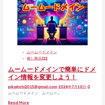
情
ー
報
ド
の
メ
変
イ
更
ン
を
「ド
サ
メ
ポ
イ
ー
ムームードメイン
ン
ト！」
推し商品III
の
ムームードメインで簡単にドメ
キ
ャ
イン情報を変更しよう！
ン
pikakichi2015@gmail.com
2024年7月10日
0
セ
ムームードメイン ムームー…
ル・
返
Read
Read More