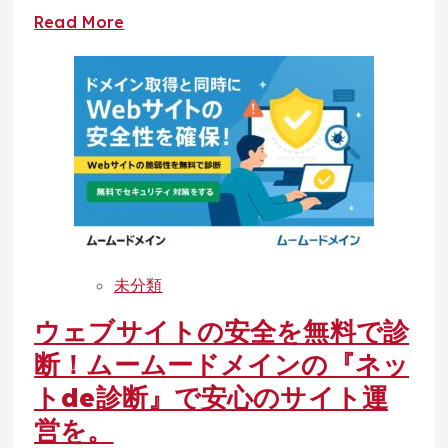
ン
Read
Read More
か
more
ら
about
始
【ム
め
ー
る
ム
Google
ー
Workspace
ド
｜
メ
独
イ
未分類
自
ン
ド
×GMO
ウェブサイトの安全を無料で診
メ
コ
断！ムームードメインの『ネッ
イ
マ
トde診断』で安心のサイト運
ン
ー
メ
営を。
ス】
ー