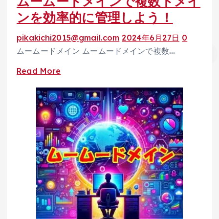
ムームードメインで複数ドメイ
徹
ンを効率的に管理しよう！
底
pikakichi2015@gmail.com
2024年6月27日
0
解
ムームードメイン ムームードメインで複数…
説！
有
Read
Read More
効
more
期
about
限
ム
切
ー
れ
ム
後
ー
の
ド
対
メ
応
イ
方
ン
法
で