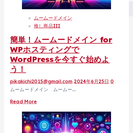
複
数
ムームードメイン
ド
推し商品III
メ
簡単！ムームードメイン for
イ
ン
WPホスティングで
を
WordPressを今すぐ始めよ
効
う！
率
的
pikakichi2015@gmail.com
2024年6月25日
0
に
ムームードメイン ムームー…
管
Read
Read More
理
more
し
about
よ
簡
う！