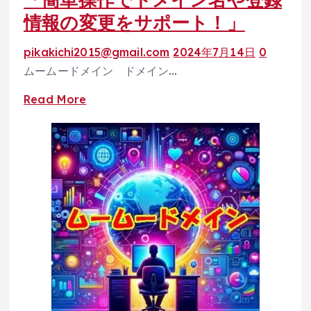
ム
熱
情報の変更をサポート！」
ー
意
ム
pikakichi2015@gmail.com
2024年7月14日
0
を
ー
ムームードメイン ドメイン…
全
ド
力
Read
Read More
メ
で
more
イ
サ
about
ン
ポ
ム
で
ー
ー
安
ト
ム
心
ー
の
ド
ド
メ
メ
イ
イ
ン
ン
変
管