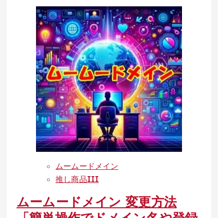
more
ム
about
ー
簡
ム
単
ー
操
ド
作
メ
で
イ
ネ
ン
ー
で
ム
は、
サ
そ
ー
ん
バ
な
ムームードメイン
ー
あ
推し商品III
を
な
ムームードメイン 変更方法
変
た
更！
「簡単操作でドメイン名や登録
の