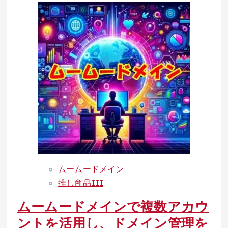
【Filezilla
about
編】
期
限
切
れ
ド
メ
イ
ン
も
安
心！
ムームードメイン
ム
推し商品III
ー
ムームードメインで複数アカウ
ム
ー
ントを活用し、ドメイン管理を