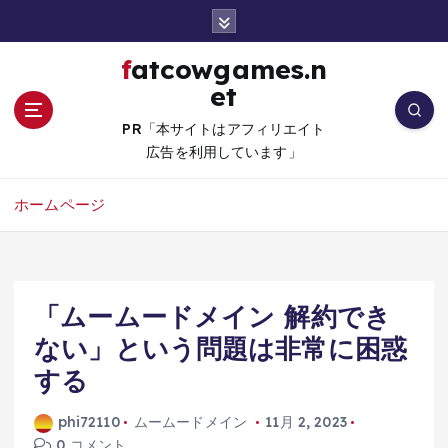
コ
ン
テ
fatcowgames.n
ン
et
ツ
へ
PR「本サイトはアフィリエイト
移
広告を利用しています」
動
ホームページ
「ムームードメイン 解約でき
ない」という問題は非常に困惑
する
phi72110
ムームードメイン
11月 2, 2023
0 コメント