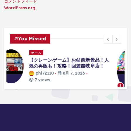
コメントフィード
WordPress.org
You Missed
ゲーム
人
【ホロドリ】勝負しようぜ‼ミニゲー
ム凸待ち
【ホロライブ/さくらみ
こ】
phi72110
8月 7, 2026
8 views
3