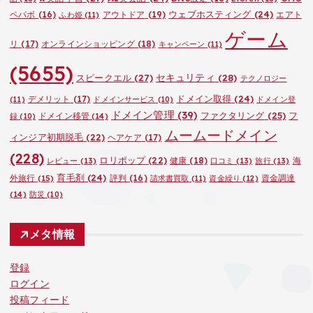
ウェブホスティング
(24)
ペパボ
(16)
アウトドア
(19)
エアト
ふわ姫
(11)
ゲーム
リ
(17)
オンラインショッピング
(18)
キャンペーン
(11)
(5655)
セキュリティ
(28)
スピークエル
(27)
テクノロジー
ドメイン取得
(24)
デメリット
(17)
(11)
ドメインサービス
(10)
ドメイン登
ドメイン管理
(39)
ファクタリング
(25)
フ
ドメイン移管
(14)
録
(10)
ムームードメイン
ィンジア初期脱毛
(22)
ヘアケア
(17)
(228)
ロリポップ
(22)
健康
(18)
海
レビュー
(13)
口コミ
(13)
旅行
(13)
育毛剤
(24)
外旅行
(15)
評判
(16)
資金調達
請求書買取
(11)
資金繰り
(12)
(14)
防災
(10)
メタ情報
登録
ログイン
投稿フィード