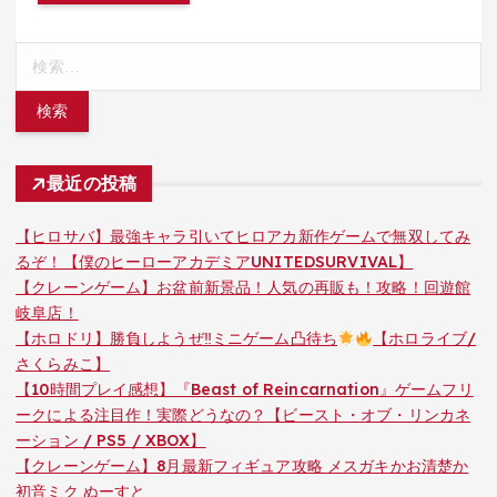
検
索:
最近の投稿
【ヒロサバ】最強キャラ引いてヒロアカ新作ゲームで無双してみ
るぞ！【僕のヒーローアカデミアUNITEDSURVIVAL】
【クレーンゲーム】お盆前新景品！人気の再販も！攻略！回遊館
岐阜店！
【ホロドリ】勝負しようぜ‼ミニゲーム凸待ち
【ホロライブ/
さくらみこ】
【10時間プレイ感想】『Beast of Reincarnation』ゲームフリ
ークによる注目作！実際どうなの？【ビースト・オブ・リンカネ
ーション / PS5 / XBOX】
【クレーンゲーム】8月最新フィギュア攻略 メスガキかお清楚か
初音ミク ぬーすと