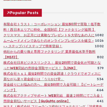
Popular Posts
有限会社トラスト・コーポレーション 最短3時間で買取！低手数
料！西日本エリアに特化、全国対応【ファクタリング福岡 】
クリスマス、お正月には素敵なプレゼントを大切なあの人に
1082
ムームードメインであなたのオンラインプレゼンスを確立 -
1026
- - ステップバイステップで簡単登録！
1002
他社からの乗り換え専用ファクタリング 業界最低水準手数料
【MSFJ】
802
株式会社日本ビジネスリンクス： 最短2時間で資金化が可能とな
ったWEB完結の売掛金買取サービス！【LINK】
579
株式会社ｈｓ１ 最短2時間での資金調達！クラウドでオフィスに
居ながら楽々資金繰りは「うりかけ堂」
534
資金繰りにお悩みの方へ、最短5時間で入金可能！【ビートレーデ
ィング】
464
株式会社アクティブサポート WEB完結 最速２時間にてご入金！
売掛金前払いサービス【QuQuMo online】
441
ＭＳＦＪ株式会社 フリーランス様向けファクタリング「請求書先