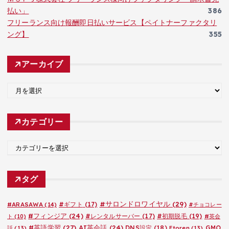
払い」
386
フリーランス向け報酬即日払いサービス【ペイトナーファクタリ
ング】
355
アーカイブ
ア
ー
カ
カテゴリー
イ
ブ
カ
テ
ゴ
タグ
リ
ー
#サロンドロワイヤル
(29)
#ARASAWA
(14)
#ギフト
(17)
#チョコレー
#フィンジア
(24)
#レンタルサーバー
(17)
#初期脱毛
(19)
ト
(10)
#英会
#英語学習
(27)
AI英会話
(24)
DNS設定
(18)
GMO
話
(13)
Etoren
(13)