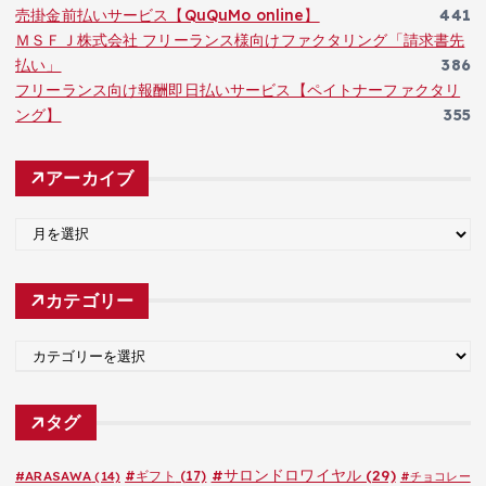
売掛金前払いサービス【QuQuMo online】
441
ＭＳＦＪ株式会社 フリーランス様向けファクタリング「請求書先
払い」
386
フリーランス向け報酬即日払いサービス【ペイトナーファクタリ
ング】
355
アーカイブ
ア
ー
カ
カテゴリー
イ
ブ
カ
テ
ゴ
タグ
リ
ー
#サロンドロワイヤル
(29)
#ARASAWA
(14)
#ギフト
(17)
#チョコレー