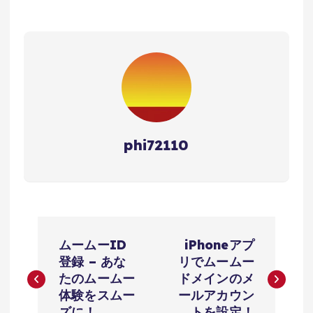
phi72110
投
ムームーID
iPhoneアプ
稿
登録 – あな
リでムームー
たのムームー
ドメインのメ
ナ
体験をスムー
ールアカウン
ズに！
トを設定！