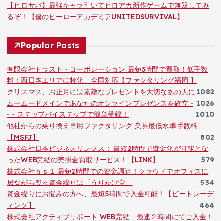
【ヒロサバ】最強キャラ引いてヒロアカ新作ゲームで無双してみ
るぞ！【僕のヒーローアカデミアUNITEDSURVIVAL】
Popular Posts
有限会社トラスト・コーポレーション 最短3時間で買取！低手数
料！西日本エリアに特化、全国対応【ファクタリング福岡 】
クリスマス、お正月には素敵なプレゼントを大切なあの人に
1082
ムームードメインであなたのオンラインプレゼンスを確立 -
1026
- - ステップバイステップで簡単登録！
1010
他社からの乗り換え専用ファクタリング 業界最低水準手数料
【MSFJ】
802
株式会社日本ビジネスリンクス： 最短2時間で資金化が可能とな
ったWEB完結の売掛金買取サービス！【LINK】
579
株式会社ｈｓ１ 最短2時間での資金調達！クラウドでオフィスに
居ながら楽々資金繰りは「うりかけ堂」
534
資金繰りにお悩みの方へ、最短5時間で入金可能！【ビートレーデ
ィング】
464
株式会社アクティブサポート WEB完結 最速２時間にてご入金！