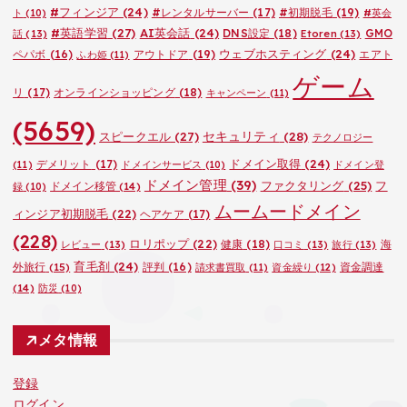
#フィンジア
(24)
#レンタルサーバー
(17)
#初期脱毛
(19)
ト
(10)
#英会
#英語学習
(27)
AI英会話
(24)
DNS設定
(18)
GMO
話
(13)
Etoren
(13)
ウェブホスティング
(24)
ペパボ
(16)
アウトドア
(19)
エアト
ふわ姫
(11)
ゲーム
リ
(17)
オンラインショッピング
(18)
キャンペーン
(11)
(5659)
セキュリティ
(28)
スピークエル
(27)
テクノロジー
ドメイン取得
(24)
デメリット
(17)
(11)
ドメインサービス
(10)
ドメイン登
ドメイン管理
(39)
ファクタリング
(25)
フ
ドメイン移管
(14)
録
(10)
ムームードメイン
ィンジア初期脱毛
(22)
ヘアケア
(17)
(228)
ロリポップ
(22)
健康
(18)
海
レビュー
(13)
口コミ
(13)
旅行
(13)
育毛剤
(24)
外旅行
(15)
評判
(16)
資金調達
請求書買取
(11)
資金繰り
(12)
(14)
防災
(10)
メタ情報
登録
ログイン