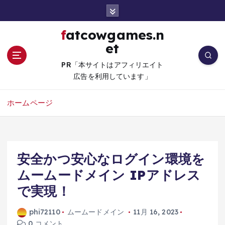
コ
ン
テ
fatcowgames.n
ン
et
ツ
へ
PR「本サイトはアフィリエイト
移
広告を利用しています」
動
ホームページ
安全かつ安心なログイン環境を
ムームードメイン IPアドレス
で実現！
phi72110
ムームードメイン
11月 16, 2023
0 コメント