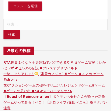
検
索:
最近の投稿
RTA世界１位なら全身連動でバグできるやろ #ゲーム実況 #いか
ぼうず #ゼルダの伝説 #ブレスオブザワイルド
一緒にクリアしょ?
[家電カノジョ] #ゲーム #スマホ ゲーム
#shorts
3Dアクションゲームの礎を作り上げたレジェンドゲーム#ゲーム
#ゲームの思い出 #64 #スーパーマリオ64
【Beast of Reincarnation】ポケモンの会社さんが作った新作
ゲームやってみる！ぺこ！【ホロライブ/兎田ぺこら】※ネタバレ
注意