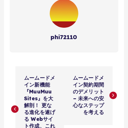
phi72110
投
ムームードメ
ムームードメ
稿
イン新機能
イン契約期間
『MuuMuu
のデメリット
ナ
Sites』を大
– 未来への安
解剖！ 更な
心なステップ
ビ
る進化を遂げ
を考える
る Webサイ
ト作成、これ