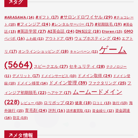
タグ
リ
ー
#サロンドロワイヤル
(29)
#ARASAWA
(14)
#ギフト
(17)
#チョコレー
#フィンジア
(24)
#レンタルサーバー
(17)
#初期脱毛
(19)
ト
(10)
#英会
#英語学習
(27)
AI英会話
(24)
DNS設定
(18)
GMO
話
(13)
Etoren
(13)
ウェブホスティング
(24)
ペパボ
(16)
アウトドア
(19)
エアト
ふわ姫
(11)
ゲーム
リ
(17)
オンラインショッピング
(18)
キャンペーン
(11)
(5664)
セキュリティ
(28)
スピークエル
(27)
テクノロジー
ドメイン取得
(24)
デメリット
(17)
(11)
ドメインサービス
(10)
ドメイン登
ドメイン管理
(39)
ファクタリング
(25)
フ
ドメイン移管
(14)
録
(10)
ムームードメイン
ィンジア初期脱毛
(22)
ヘアケア
(17)
(228)
ロリポップ
(22)
健康
(18)
海
レビュー
(13)
口コミ
(13)
旅行
(13)
育毛剤
(24)
外旅行
(15)
評判
(16)
資金調達
請求書買取
(11)
資金繰り
(12)
(14)
防災
(10)
メタ情報