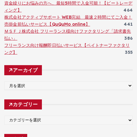
資金繰りにお悩みの方へ、最短5時間で入金可能！【ビートレーデ
ィング】
464
株式会社アクティブサポート WEB完結 最速２時間にてご入金！
売掛金前払いサービス【QuQuMo online】
441
ＭＳＦＪ株式会社 フリーランス様向けファクタリング「請求書先
払い」
386
フリーランス向け報酬即日払いサービス【ペイトナーファクタリ
ング】
355
アーカイブ
ア
ー
カ
カテゴリー
イ
ブ
カ
テ
ゴ