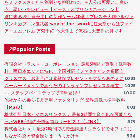
をミックスさせたら荒削りな挑戦作に。主人公は可愛い。良い
点・悪い点をレビュー【ビーストオブリンカネーション】
遂に来る..9月発売注目の新作ゲーム10選！プレステ大作ウルヴァ
リン＆カプコン鬼武者 way of the swordに任天堂からはファイ
アーエムブレム 万紫千紅..他大作まで流石に大豊作の月です
Popular Posts
有限会社トラスト・コーポレーション 最短3時間で買取！低手数
料！西日本エリアに特化、全国対応【ファクタリング福岡 】
クリスマス、お正月には素敵なプレゼントを大切なあの人に
1081
ムームードメインであなたのオンラインプレゼンスを確立 -
1025
- - ステップバイステップで簡単登録！
1000
他社からの乗り換え専用ファクタリング 業界最低水準手数料
【MSFJ】
801
株式会社日本ビジネスリンクス： 最短2時間で資金化が可能とな
ったWEB完結の売掛金買取サービス！【LINK】
579
株式会社ｈｓ１ 最短2時間での資金調達！クラウドでオフィスに
居ながら楽々資金繰りは「うりかけ堂」
534