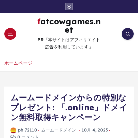
コ
ン
テ
fatcowgames.n
ン
et
ツ
へ
PR「本サイトはアフィリエイト
移
広告を利用しています」
動
ホームページ
ムームードメインからの特別な
プレゼント: 「.online」ドメイ
ン無料取得キャンペーン
phi72110
ムームードメイン
10月 4, 2023
0 コメント