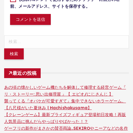
前、メールアドレス、サイトを保存する。
検
索:
最近の投稿
あの頃の懐かしいゲーム機たちを解体して修理する経営ゲーム『
リ・ストーリー: 思い出修理屋 』【 エビオ/にじさんじ 】
襲ってくる『オバケが可愛すぎて』集中できないホラーゲーム。
【八尺様がいた夏休み | Hachishakusama】
【クレーンゲーム】最新プライズフィギュア登場初日攻略！再販
人気景品に挑んだらやっぱりやばかった！？
ゲーフリの新作がまさかの賛否両論..SEKIROやニーアなどの名作