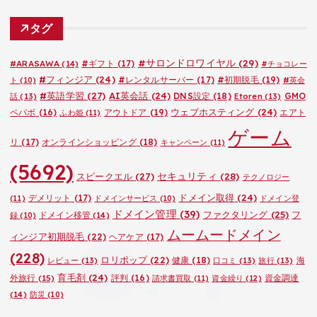
ゴ
タグ
リ
ー
#サロンドロワイヤル
(29)
#ARASAWA
(14)
#ギフト
(17)
#チョコレー
#フィンジア
(24)
#レンタルサーバー
(17)
#初期脱毛
(19)
ト
(10)
#英会
#英語学習
(27)
AI英会話
(24)
DNS設定
(18)
GMO
話
(13)
Etoren
(13)
ウェブホスティング
(24)
ペパボ
(16)
アウトドア
(19)
エアト
ふわ姫
(11)
ゲーム
リ
(17)
オンラインショッピング
(18)
キャンペーン
(11)
(5692)
セキュリティ
(28)
スピークエル
(27)
テクノロジー
ドメイン取得
(24)
デメリット
(17)
(11)
ドメインサービス
(10)
ドメイン登
ドメイン管理
(39)
ファクタリング
(25)
フ
ドメイン移管
(14)
録
(10)
ムームードメイン
ィンジア初期脱毛
(22)
ヘアケア
(17)
(228)
ロリポップ
(22)
健康
(18)
海
レビュー
(13)
口コミ
(13)
旅行
(13)
育毛剤
(24)
外旅行
(15)
評判
(16)
資金調達
請求書買取
(11)
資金繰り
(12)
(14)
防災
(10)