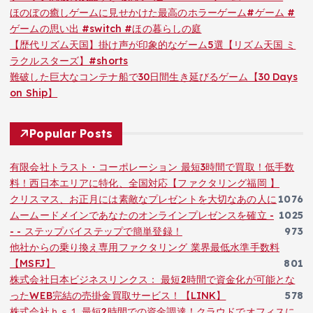
ほのぼの癒しゲームに見せかけた最高のホラーゲーム#ゲーム #
ゲームの思い出 #switch #ほの暮らしの庭
【歴代リズム天国】掛け声が印象的なゲーム5選【リズム天国 ミ
ラクルスターズ】#shorts
難破した巨大なコンテナ船で30日間生き延びるゲーム【30 Days
on Ship】
Popular Posts
有限会社トラスト・コーポレーション 最短3時間で買取！低手数
料！西日本エリアに特化、全国対応【ファクタリング福岡 】
クリスマス、お正月には素敵なプレゼントを大切なあの人に
1076
ムームードメインであなたのオンラインプレゼンスを確立 -
1025
- - ステップバイステップで簡単登録！
973
他社からの乗り換え専用ファクタリング 業界最低水準手数料
【MSFJ】
801
株式会社日本ビジネスリンクス： 最短2時間で資金化が可能とな
ったWEB完結の売掛金買取サービス！【LINK】
578
株式会社ｈｓ１ 最短2時間での資金調達！クラウドでオフィスに