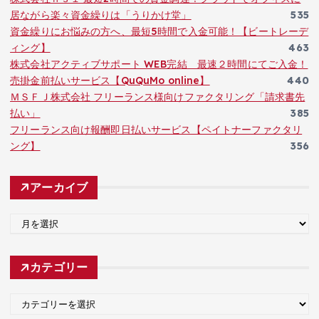
居ながら楽々資金繰りは「うりかけ堂」
535
資金繰りにお悩みの方へ、最短5時間で入金可能！【ビートレーデ
ィング】
463
株式会社アクティブサポート WEB完結 最速２時間にてご入金！
売掛金前払いサービス【QuQuMo online】
440
ＭＳＦＪ株式会社 フリーランス様向けファクタリング「請求書先
払い」
385
フリーランス向け報酬即日払いサービス【ペイトナーファクタリ
ング】
356
アーカイブ
ア
ー
カ
カテゴリー
イ
ブ
カ
テ