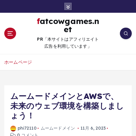
コ
ン
テ
fatcowgames.n
ン
et
ツ
へ
PR「本サイトはアフィリエイト
移
広告を利用しています」
動
ホームページ
ムームードメインとAWSで、
未来のウェブ環境を構築しまし
ょう！
phi72110
ムームードメイン
11月 6, 2023
0 コメント