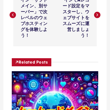
稿
メイン、別サ
ード設定をマ
ナ
ーバー」で次
スターし、ウ
レベルのウェ
ェブサイトを
ビ
ブホスティン
スムーズに運
グを体験しよ
営しましょ
ゲ
う！
う！
ー
シ
Related Posts
ョ
ン