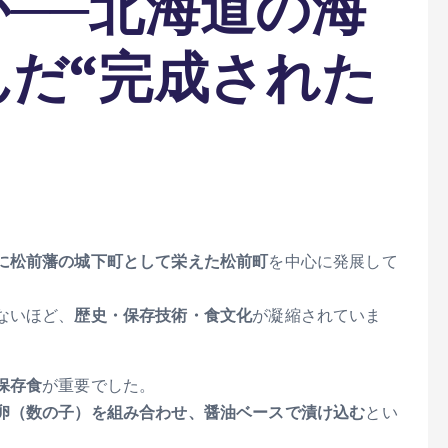
──北海道の海
だ“完成された
に松前藩の城下町として栄えた松前町
を中心に発展して
ないほど、
歴史・保存技術・食文化
が凝縮されていま
保存食
が重要でした。
卵（数の子）を組み合わせ、醤油ベースで漬け込む
とい