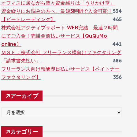
オフィスに居ながら楽々資金繰りは「うりかけ堂」
資金繰りにお悩みの方へ、最短5時間で入金可能！
534
【ビートレーディング】
465
株式会社アクティブサポート WEB完結 最速２時間
にてご入金！売掛金前払いサービス【QuQuMo
online】
441
ＭＳＦＪ株式会社 フリーランス様向けファクタリング
「請求書先払い」
386
フリーランス向け報酬即日払いサービス【ペイトナー
ファクタリング】
356
アーカイブ
ア
ー
カ
カテゴリー
イ