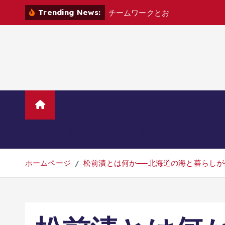
コ
Trending News:
チ
ー
ム
ワ
ー
ク
と
お
し
ゃ
べ
り
が
鍵
！
ン
テ
ン
ツ
へ
移
動
ホーム
TVニューストレンド
マ
美容・ダイエット・健康
旅行・グル
ホームページ
松前漬とは何か──北海道の海と暮らしが