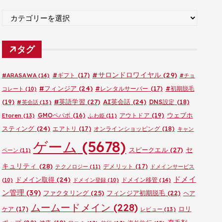
ブ
カ
テ
ゴ
タグ
リ
ー
#サロンドロワイヤル
(29)
#ARASAWA
(14)
#ギフト
(17)
#チョ
#フィンジア
(24)
#レンタルサーバー
(17)
#初期脱毛
コレート
(10)
#英語学習
(27)
AI英会話
(24)
(19)
DNS設定
(18)
#英会話
(13)
ウェブホ
GMOペパボ
(16)
アウトドア
(19)
Etoren
(13)
ふわ姫
(11)
スティング
(24)
エアトリ
(17)
オンラインショッピング
(18)
キャン
ゲーム
(5678)
セ
スピークエル
(27)
ペーン
(11)
キュリティ
(28)
デメリット
(17)
テクノロジー
(11)
ドメインサービス
ドメイ
ドメイン取得
(24)
ドメイン移管
(14)
(10)
ドメイン登録
(10)
ン管理
(39)
ファクタリング
(25)
フィンジア初期脱毛
(22)
ヘア
ムームードメイン
(228)
ロリ
ケア
(17)
レビュー
(13)