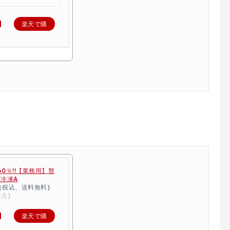
入
楽天で購
入
0％!!【業務用】贅
/冷凍A
円（税込、送料無料)
時点)
楽天で購
入