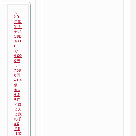
＼
20
日限
定！
全品
182
％O
FF
で
900
0円
→-
738
0円
&P4
倍
★1
9:5
9迄
／ほ
とん
ど数
の子
60
％!!
【業