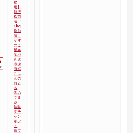
務
用】
贅沢
松前
漬け
1kg
松前
漬け
かず
のこ
昆布
産地
直送
冷凍
海鮮
ごは
んの
おと
も
酒の
つま
み
珍味
本チ
ャン
ギフ
ト
低プ