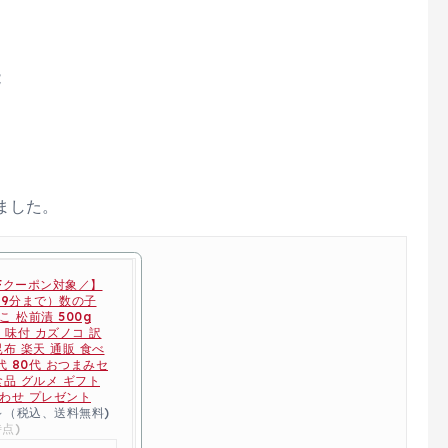
能
ました。
Fクーポン対象／】
59分まで）数の子
 松前漬 500g
け 味付 カズノコ 訳
昆布 楽天 通販 食べ
代 80代 おつまみセ
食品 グルメ ギフト
わせ プレゼント
円～（税込、送料無料)
時点)