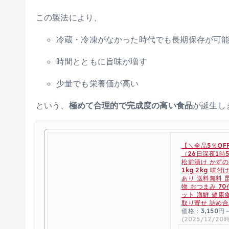
この製法により、
冷蔵・冷凍がなかった時代でも長期保存が可
時間とともに旨味が増す
少量でも栄養価が高い
という、
極めて合理的で完成度の高い食品
が誕生し
【＼全品5％OF
（26日深夜1時
松前漬け かずのこ
1kg 2kg 味付
あり 送料無料 
物 おつまみ 70
ット 海鮮 健康
取り寄せ 詰め合
価格：3,150
(2025/12/20