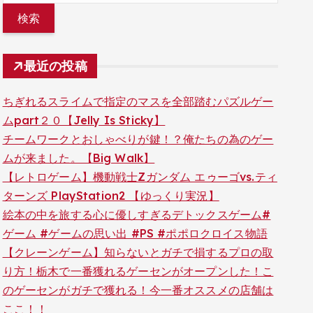
最近の投稿
ちぎれるスライムで指定のマスを全部踏むパズルゲー
ムpart２０【Jelly Is Sticky】
チームワークとおしゃべりが鍵！？俺たちの為のゲー
ムが来ました。【Big Walk】
【レトロゲーム】機動戦士Zガンダム エゥーゴvs.ティ
ターンズ PlayStation2 【ゆっくり実況】
絵本の中を旅する心に優しすぎるデトックスゲーム#
ゲーム #ゲームの思い出 #PS #ポポロクロイス物語
【クレーンゲーム】知らないとガチで損するプロの取
り方！栃木で一番獲れるゲーセンがオープンした！こ
のゲーセンがガチで獲れる！今一番オススメの店舗は
ここ！！