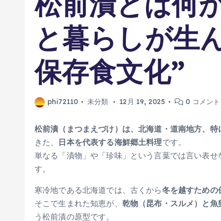
松前漬とは何か
と暮らしが生ん
保存食文化”
phi72110
未分類
12月 19, 2025
0 コメント
松前漬（まつまえづけ）は、北海道・道南地方、特
きた、
日本を代表する海鮮郷土料理
です。
単なる「漬物」や「珍味」という言葉では言い表せ
す。
寒冷地である北海道では、古くから
冬を越すための
そこで生まれた知恵が、
乾物（昆布・スルメ）と魚
う松前漬の原型です。