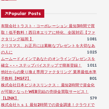
Popular Posts
有限会社トラスト・コーポレーション 最短3時間で買
取！低手数料！西日本エリアに特化、全国対応【ファ
クタリング福岡 】
1081
クリスマス、お正月には素敵なプレゼントを大切なあ
の人に
1025
ムームードメインであなたのオンラインプレゼンスを
確立 - - - ステップバイステップで簡単登録！
1011
他社からの乗り換え専用ファクタリング 業界最低水準
手数料【MSFJ】
801
株式会社日本ビジネスリンクス： 最短2時間で資金化
が可能となったWEB完結の売掛金買取サービス！
【LINK】
579
株式会社ｈｓ１ 最短2時間での資金調達！クラウドで