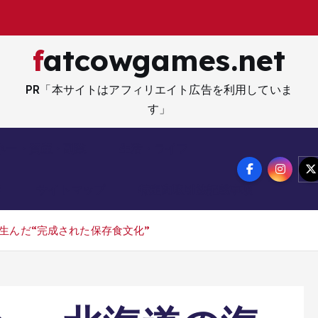
fatcowgames.net
PR「本サイトはアフィリエイト広告を利用していま
す」
ネー・資産・副業
生活・ライフ
メ
サイトマップ
特定商取引法記載事項
生んだ“完成された保存食文化”