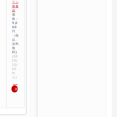
リン
体食
品
価
格：
9,0
00
円
（税
込、
送料
無
料)
(20
25/
12/
20
時
点)
楽
天
で
購