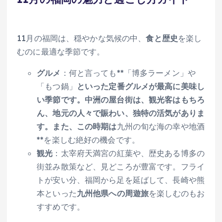
11月の福岡は、穏やかな気候の中、
食と歴史
を楽し
むのに最適な季節です。
グルメ
：何と言っても**「博多ラーメン」や
「もつ鍋」
といった定番グルメが最高に美味し
い季節です。中洲の屋台街は、観光客はもちろ
ん、地元の人々で賑わい、独特の活気がありま
す。また、この時期は
九州の旬な海の幸や地酒
**を楽しむ絶好の機会です。
観光
：太宰府天満宮の紅葉や、歴史ある博多の
街並み散策など、見どころが豊富です。フライ
トが安い分、福岡から足を延ばして、長崎や熊
本といった
九州他県への周遊旅
を楽しむのもお
すすめです。