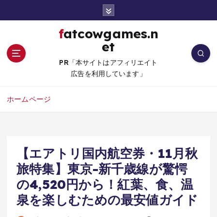
コ
ン
テ
fatcowgames.n
ン
et
ツ
へ
PR「本サイトはアフィリエイト
移
広告を利用しています」
動
ホームページ
【エアトリ国内航空券・11月秋
旅特集】東京-新千歳線が驚愕
の4,520円から！紅葉、食、温
泉を楽しむための最安値ガイド