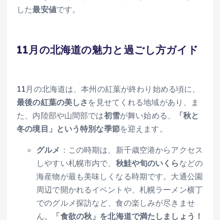
した
最安値
です。
11月の北海道の魅力と過ごし方ガイド
11月の北海道は、本州の紅葉が終わり始める頃に、
最後の紅葉の美しさ
を見せてくれる地域があり、ま
た、内陸部や山間部では
初雪
が舞い始める、
「秋と
冬の境目」という特別な季節
を迎えます。
グルメ
：この時期は、新千歳空港からアクセス
しやすい札幌市内で、
秋鮭や旬のいくら
などの
海産物が最も美味しくなる時期です。大通公園
周辺で開かれるイベントや、札幌ラーメン横丁
でのグルメ探訪など、食の楽しみが尽きませ
ん。
「食欲の秋」を北海道で満たしましょう！