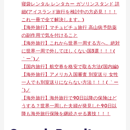
寝袋レンタル レンタカー ガソリンスタンド 詳
細(アイスランド旅行を検討中の方必見！！！
これ一冊で全て解決します。)
【海外旅行】マチュピチュ旅行 高山病予防薬
の副作用で気を付けること
【海外旅行】これから世界一周する方へ。絶対
に世界一周で外してほしくない国3選！！！(
｀ー´)ノ
【国内旅行】航空券を格安で取る方法(国内編)
【海外旅行】アメリカ入国審査 別室送り 女性
一人でも別室送りにならない方法！！！( ｀ー
´)ノ
【海外旅行】海外旅行で90日以降の保険はど
うする？世界一周した夫婦が発見した90日以
降も海外旅行保険を継続させる裏技！！！