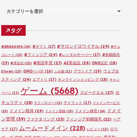
ブ
カ
テ
ゴ
タグ
リ
ー
#サロンドロワイヤル
(29)
#ARASAWA
(14)
#ギフト
(17)
#チョ
#フィンジア
(24)
#レンタルサーバー
(17)
#初期脱毛
コレート
(10)
#英語学習
(27)
AI英会話
(24)
(19)
DNS設定
(18)
#英会話
(13)
ウェブホ
GMOペパボ
(16)
アウトドア
(19)
Etoren
(13)
ふわ姫
(11)
スティング
(24)
エアトリ
(17)
オンラインショッピング
(18)
キャン
ゲーム
(5668)
セ
スピークエル
(27)
ペーン
(11)
キュリティ
(28)
デメリット
(17)
テクノロジー
(11)
ドメインサービス
ドメイ
ドメイン取得
(24)
ドメイン移管
(14)
(10)
ドメイン登録
(10)
ン管理
(39)
ファクタリング
(25)
フィンジア初期脱毛
(22)
ヘア
ムームードメイン
(228)
ロリ
ケア
(17)
レビュー
(13)