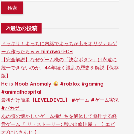
最近の投稿
ドッキリ！よっちに内緒でよっちが出るオリジナルゲ
ーム作ったらｗｗ himawari-CH
【完全解説】なぜゲーム機の「決定ボタン」は永遠に
統一できないのか、44年続く混乱の歴史を解説【保存
版】
He is Noob Anomaly
#roblox #gaming
#animalhospital
最後だけ簡単【LEVELDEVIL】 #ゲーム #ゲーム実況
#バカゲー
あの頃の懐かしいゲーム機たちを解体して修理する経
営ゲーム『 リ・ストーリー: 思い出修理屋 』【 エビ
オ/にじさんじ 】