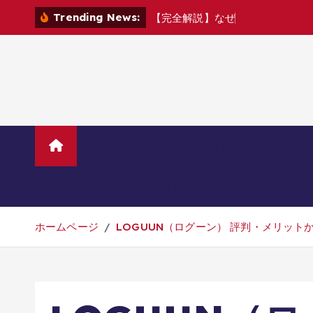
コ
Trending News:
【
完
全
解
説
】
な
ぜ
ゲ
ー
ム
機
の
「
決
ン
テ
ン
ツ
へ
移
動
ホーム
TVニューストレンド
マ
美容・ダイエット・健康
旅行・グル
ホームページ
LOGUUN（ログーン） 評判・メリット