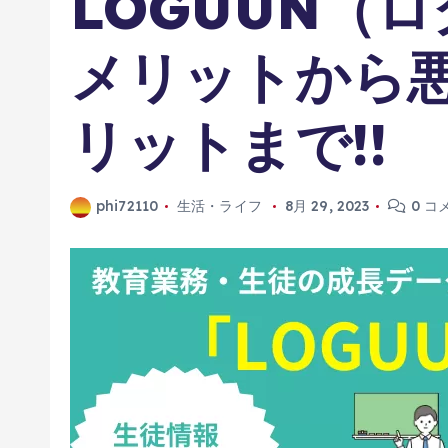
LOGUUN（
メリットから
リットまで!!
phi72110
生活・ライフ
8月 29, 2023
0 コ