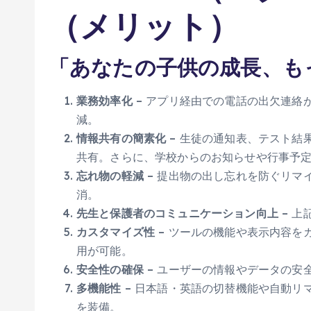
（メリット）
「あなたの子供の成長、も
業務効率化
– アプリ経由での電話の出欠連絡
減。
情報共有の簡素化
– 生徒の通知表、テスト結
共有。さらに、学校からのお知らせや行事予
忘れ物の軽減
– 提出物の出し忘れを防ぐリマ
消。
先生と保護者のコミュニケーション向上
– 上
カスタマイズ性
– ツールの機能や表示内容を
用が可能。
安全性の確保
– ユーザーの情報やデータの安
多機能性
– 日本語・英語の切替機能や自動リ
を装備。