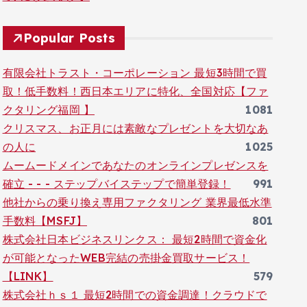
Popular Posts
有限会社トラスト・コーポレーション 最短3時間で買
取！低手数料！西日本エリアに特化、全国対応【ファ
クタリング福岡 】
1081
クリスマス、お正月には素敵なプレゼントを大切なあ
の人に
1025
ムームードメインであなたのオンラインプレゼンスを
確立 - - - ステップバイステップで簡単登録！
991
他社からの乗り換え専用ファクタリング 業界最低水準
手数料【MSFJ】
801
株式会社日本ビジネスリンクス： 最短2時間で資金化
が可能となったWEB完結の売掛金買取サービス！
【LINK】
579
株式会社ｈｓ１ 最短2時間での資金調達！クラウドで