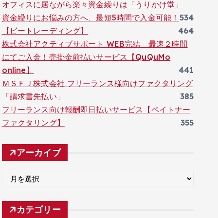
オフィスに居ながら楽々資金繰りは「うりかけ堂」
資金繰りにお悩みの方へ、最短5時間で入金可能！
534
【ビートレーディング】
464
株式会社アクティブサポート WEB完結 最速２時間
にてご入金！売掛金前払いサービス【QuQuMo
online】
441
ＭＳＦＪ株式会社 フリーランス様向けファクタリング
「請求書先払い」
385
フリーランス向け報酬即日払いサービス【ペイトナー
ファクタリング】
355
アーカイブ
ア
ー
カ
カテゴリー
イ