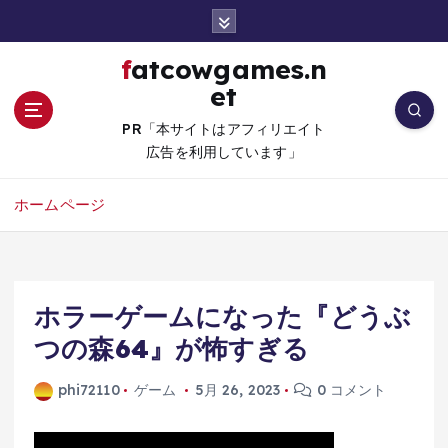
コ
ン
テ
fatcowgames.n
ン
et
ツ
へ
PR「本サイトはアフィリエイト
移
広告を利用しています」
動
ホームページ
ホラーゲームになった『どうぶ
つの森64』が怖すぎる
phi72110
ゲーム
5月 26, 2023
0 コメント