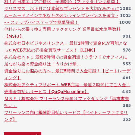
料！西日本エリアに特化、全国対応【ファクタリング福岡 】
クリスマス、お正月には素敵なプレゼントを大切なあの人に
1082
ムームードメインであなたのオンラインプレゼンスを確立 -
1025
- - ステップバイステップで簡単登録！
1008
他社からの乗り換え専用ファクタリング 業界最低水準手数料
【MSFJ】
801
株式会社日本ビジネスリンクス： 最短2時間で資金化が可能とな
ったWEB完結の売掛金買取サービス！【LINK】
578
株式会社ｈｓ１ 最短2時間での資金調達！クラウドでオフィスに
居ながら楽々資金繰りは「うりかけ堂」
533
資金繰りにお悩みの方へ、最短5時間で入金可能！【ビートレーデ
ィング】
461
株式会社アクティブサポート WEB完結 最速２時間にてご入金！
売掛金前払いサービス【QuQuMo online】
442
ＭＳＦＪ株式会社 フリーランス様向けファクタリング「請求書先
払い」
385
フリーランス向け報酬即日払いサービス【ペイトナーファクタリ
ング】
353