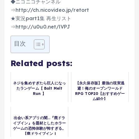
◆ニコニコチャンネル
⇒http://ch.nicovideo.jp/retort
★実況part1集 再生リスト
⇒http://u0u0.net/lVPJ
目次
Related posts:
ネジを集めすぎたら巨人になっ
【永久保存版】最強の現実逃
たランゲーム【 Bolt Melt
避！俺のオープンワールド
Run 】
RPG TOP20【おすすめゲー
ム紹介】
出会い系アプリの闇…『廃ドラ
イブイン』を題材としたホラー
ゲームの恐怖体験が怖すぎる。
【廃ドライブイン |
Abandoned drive-in】完全