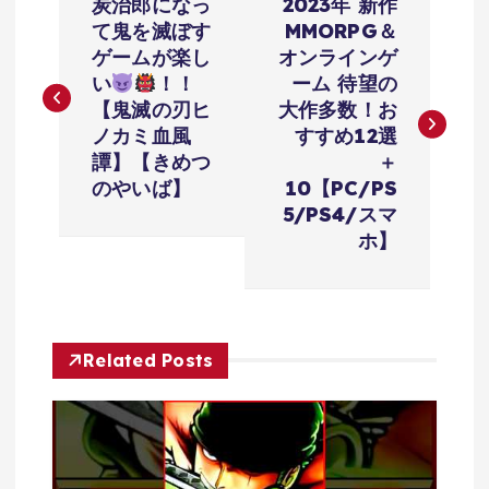
炭治郎になっ
2023年 新作
稿
て鬼を滅ぼす
MMORPG＆
ゲームが楽し
オンラインゲ
ナ
い
！！
ーム 待望の
【鬼滅の刃ヒ
大作多数！お
ビ
ノカミ血風
すすめ12選
譚】【きめつ
＋
ゲ
のやいば】
10【PC/PS
5/PS4/スマ
ー
ホ】
シ
ョ
Related Posts
ン