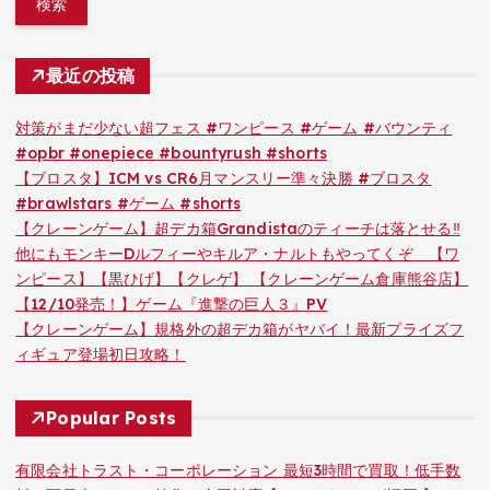
最近の投稿
対策がまだ少ない超フェス #ワンピース #ゲーム #バウンティ
#opbr #onepiece #bountyrush #shorts
【ブロスタ】ICM vs CR6月マンスリー準々決勝 #ブロスタ
#brawlstars #ゲーム #shorts
【クレーンゲーム】超デカ箱Grandistaのティーチは落とせる‼︎
他にもモンキーDルフィーやキルア・ナルトもやってくぞ 【ワ
ンピース】【黒ひげ】【クレゲ】 【クレーンゲーム倉庫熊谷店】
【12/10発売！】ゲーム『進撃の巨人３』PV
【クレーンゲーム】規格外の超デカ箱がヤバイ！最新プライズフ
ィギュア登場初日攻略！
Popular Posts
有限会社トラスト・コーポレーション 最短3時間で買取！低手数