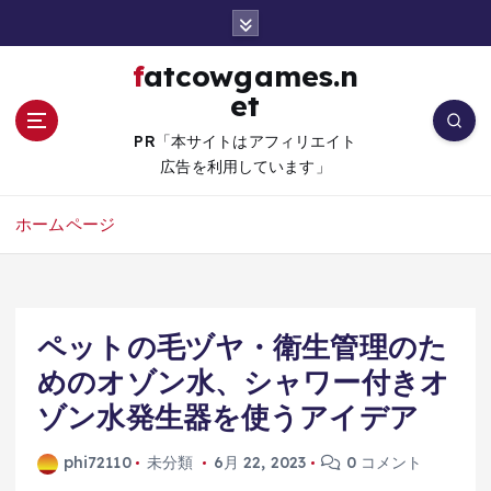
コ
ン
テ
fatcowgames.n
ン
et
ツ
へ
PR「本サイトはアフィリエイト
移
広告を利用しています」
動
ホームページ
ペットの毛ヅヤ・衛生管理のた
めのオゾン水、シャワー付きオ
ゾン水発生器を使うアイデア
phi72110
未分類
6月 22, 2023
0 コメント