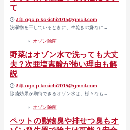
て
3年 ago
pikakichi2015@gmail.com
洗濯物を干しているときに、生乾きの嫌なに…
オゾン除菌
野菜はオゾン水で洗っても大丈
夫？次亜塩素酸が怖い理由も解
説
3年 ago
pikakichi2015@gmail.com
除菌効果が期待できるオゾン水は、様々なも…
オゾン除菌
ペットの動物臭や排せつ臭もオ