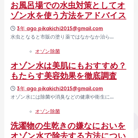
お風呂場での水虫対策としてオ
ゾン水を使う方法をアドバイス
3年 ago
pikakichi2015@gmail.com
水虫となると市販の塗り薬ではなかなか治ら…
オゾン除菌
オゾン水は美肌にもおすすめ？
もたらす美容効果を徹底調査
3年 ago
pikakichi2015@gmail.com
オゾン水には除菌や消臭などの健康や衛生に…
オゾン除菌
洗濯物の生乾きの嫌なにおいを
オゾン水で除去する方法につい