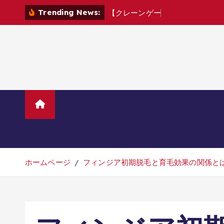
コ
Trending News:
【
ク
レ
ー
ン
ゲ
ー
ム
】
お
盆
前
新
景
品
ン
テ
ン
ツ
へ
移
動
ホーム
TVニューストレンド
マ
美容・ダイエット・健康
旅行・グル
ホームページ
フィンジア初期脱毛と育毛効果の関係と