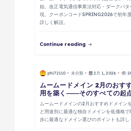
シ
始。改正電気通信事業法対応・ダークパタ
ョ
現。クーポンコードSPRING2026で初
詳しく解説。
ン
Continue reading
phi72110
未分類
2月 1, 2026
28
ムームードメイン 2月のおす
用を築く――そのすべての起
ムームードメインの2月おすすめドメインを徹底解説。
ど用途別に最適な独自ドメインを低価格で
歩に最適なドメイン選びのポイントも詳し