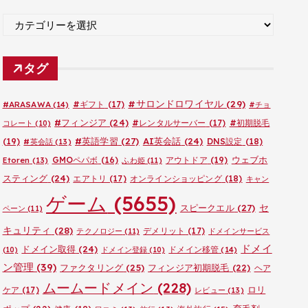
ブ
カ
テ
ゴ
タグ
リ
ー
#サロンドロワイヤル
(29)
#ARASAWA
(14)
#ギフト
(17)
#チョ
#フィンジア
(24)
#レンタルサーバー
(17)
#初期脱毛
コレート
(10)
#英語学習
(27)
AI英会話
(24)
(19)
DNS設定
(18)
#英会話
(13)
ウェブホ
GMOペパボ
(16)
アウトドア
(19)
Etoren
(13)
ふわ姫
(11)
スティング
(24)
エアトリ
(17)
オンラインショッピング
(18)
キャン
ゲーム
(5655)
セ
スピークエル
(27)
ペーン
(11)
キュリティ
(28)
デメリット
(17)
テクノロジー
(11)
ドメインサービス
ドメイ
ドメイン取得
(24)
ドメイン移管
(14)
(10)
ドメイン登録
(10)
ン管理
(39)
ファクタリング
(25)
フィンジア初期脱毛
(22)
ヘア
ムームードメイン
(228)
ロリ
ケア
(17)
レビュー
(13)