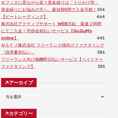
オフィスに居ながら楽々資金繰りは「うりかけ堂」
資金繰りにお悩みの方へ、最短5時間で入金可能！
534
【ビートレーディング】
464
株式会社アクティブサポート WEB完結 最速２時間
にてご入金！売掛金前払いサービス【QuQuMo
online】
441
ＭＳＦＪ株式会社 フリーランス様向けファクタリング
「請求書先払い」
386
フリーランス向け報酬即日払いサービス【ペイトナー
ファクタリング】
355
アーカイブ
ア
ー
カ
カテゴリー
イ