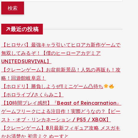
最近の投稿
【ヒロサバ】最強キャラ引いてヒロアカ新作ゲームで
無双してみるぞ！【僕のヒーローアカデミア
UNITEDSURVIVAL】
【クレーンゲーム】お盆前新景品！人気の再販も！攻
略！回遊館岐阜店！
【ホロドリ】勝負しようぜ‼ミニゲーム凸待ち
【ホロライブ/さくらみこ】
【10時間プレイ感想】『Beast of Reincarnation』
ゲームフリークによる注目作！実際どうなの？【ビー
スト・オブ・リンカネーション / PS5 / XBOX】
【クレーンゲーム】8月最新フィギュア攻略 メスガキ
かお清楚か 初音ミク ぬーすと