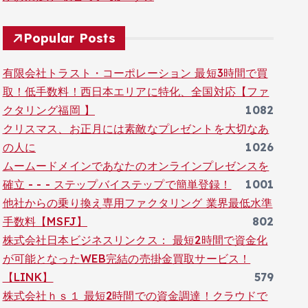
Popular Posts
有限会社トラスト・コーポレーション 最短3時間で買
取！低手数料！西日本エリアに特化、全国対応【ファ
クタリング福岡 】
1082
クリスマス、お正月には素敵なプレゼントを大切なあ
の人に
1026
ムームードメインであなたのオンラインプレゼンスを
確立 - - - ステップバイステップで簡単登録！
1001
他社からの乗り換え専用ファクタリング 業界最低水準
手数料【MSFJ】
802
株式会社日本ビジネスリンクス： 最短2時間で資金化
が可能となったWEB完結の売掛金買取サービス！
【LINK】
579
株式会社ｈｓ１ 最短2時間での資金調達！クラウドで