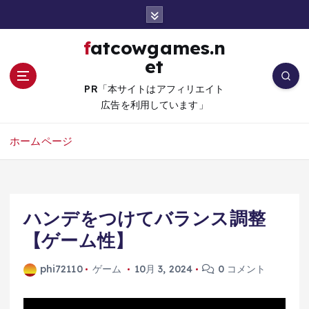
コ
ン
テ
fatcowgames.n
ン
et
ツ
へ
PR「本サイトはアフィリエイト
移
広告を利用しています」
動
ホームページ
ハンデをつけてバランス調整
【ゲーム性】
phi72110
ゲーム
10月 3, 2024
0 コメント