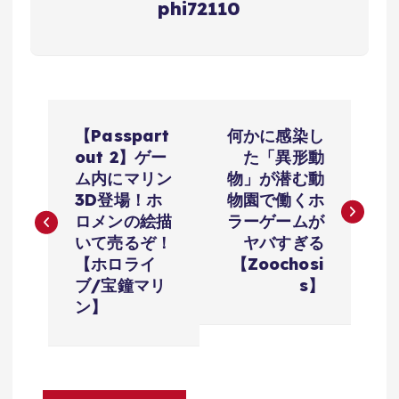
phi72110
投
【Passpart
何かに感染し
稿
out 2】ゲー
た「異形動
ム内にマリン
物」が潜む動
ナ
3D登場！ホ
物園で働くホ
ロメンの絵描
ラーゲームが
ビ
いて売るぞ！
ヤバすぎる
【ホロライ
【Zoochosi
ゲ
ブ/宝鐘マリ
s】
ン】
ー
シ