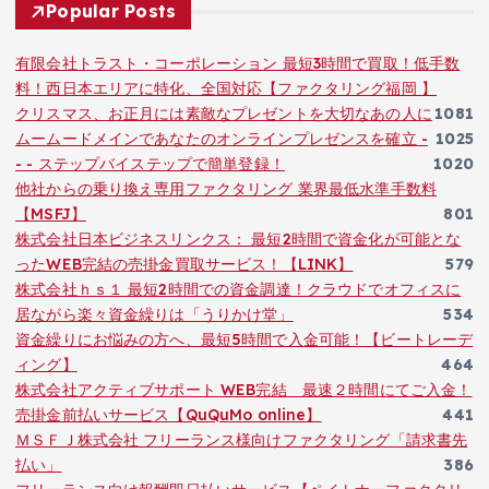
Popular Posts
有限会社トラスト・コーポレーション 最短3時間で買取！低手数
料！西日本エリアに特化、全国対応【ファクタリング福岡 】
クリスマス、お正月には素敵なプレゼントを大切なあの人に
1081
ムームードメインであなたのオンラインプレゼンスを確立 -
1025
- - ステップバイステップで簡単登録！
1020
他社からの乗り換え専用ファクタリング 業界最低水準手数料
【MSFJ】
801
株式会社日本ビジネスリンクス： 最短2時間で資金化が可能とな
ったWEB完結の売掛金買取サービス！【LINK】
579
株式会社ｈｓ１ 最短2時間での資金調達！クラウドでオフィスに
居ながら楽々資金繰りは「うりかけ堂」
534
資金繰りにお悩みの方へ、最短5時間で入金可能！【ビートレーデ
ィング】
464
株式会社アクティブサポート WEB完結 最速２時間にてご入金！
売掛金前払いサービス【QuQuMo online】
441
ＭＳＦＪ株式会社 フリーランス様向けファクタリング「請求書先
払い」
386