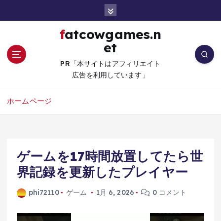
コ
ン
テ
fatcowgames.n
ン
et
ツ
へ
PR「本サイトはアフィリエイト
移
広告を利用しています」
動
ホームページ
ゲームを17時間放置してたら世
界記録を更新したプレイヤー
phi72110
ゲーム
1月 6, 2026
0 コメント