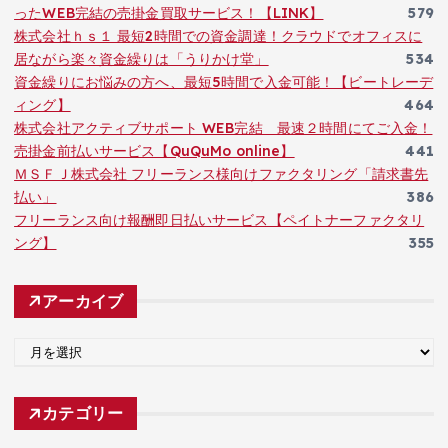
ったWEB完結の売掛金買取サービス！【LINK】
579
株式会社ｈｓ１ 最短2時間での資金調達！クラウドでオフィスに
居ながら楽々資金繰りは「うりかけ堂」
534
資金繰りにお悩みの方へ、最短5時間で入金可能！【ビートレーデ
ィング】
464
株式会社アクティブサポート WEB完結 最速２時間にてご入金！
売掛金前払いサービス【QuQuMo online】
441
ＭＳＦＪ株式会社 フリーランス様向けファクタリング「請求書先
払い」
386
フリーランス向け報酬即日払いサービス【ペイトナーファクタリ
ング】
355
アーカイブ
ア
ー
カ
カテゴリー
イ
ブ