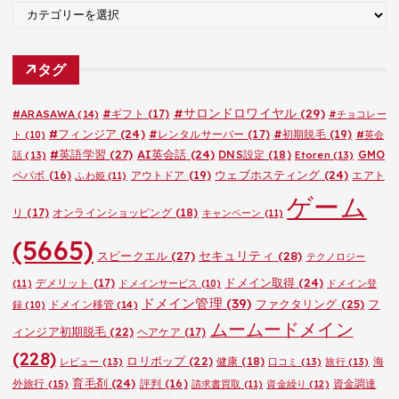
カ
テ
ゴ
タグ
リ
ー
#サロンドロワイヤル
(29)
#ARASAWA
(14)
#ギフト
(17)
#チョコレー
#フィンジア
(24)
#レンタルサーバー
(17)
#初期脱毛
(19)
ト
(10)
#英会
#英語学習
(27)
AI英会話
(24)
DNS設定
(18)
GMO
話
(13)
Etoren
(13)
ウェブホスティング
(24)
ペパボ
(16)
アウトドア
(19)
エアト
ふわ姫
(11)
ゲーム
リ
(17)
オンラインショッピング
(18)
キャンペーン
(11)
(5665)
セキュリティ
(28)
スピークエル
(27)
テクノロジー
ドメイン取得
(24)
デメリット
(17)
(11)
ドメインサービス
(10)
ドメイン登
ドメイン管理
(39)
ファクタリング
(25)
フ
ドメイン移管
(14)
録
(10)
ムームードメイン
ィンジア初期脱毛
(22)
ヘアケア
(17)
(228)
ロリポップ
(22)
健康
(18)
海
レビュー
(13)
口コミ
(13)
旅行
(13)
育毛剤
(24)
外旅行
(15)
評判
(16)
資金調達
請求書買取
(11)
資金繰り
(12)