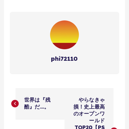
phi72110
投
世界は『残
やらなきゃ
稿
酷』だ…。
損！史上最高
のオープンワ
ナ
ールド
TOP20【PS