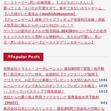
リ・ストーリー: 思い出修理屋 』【 エビオ/にじさんじ 】
襲ってくる『オバケが可愛すぎて』集中できないホラーゲーム。
【八尺様がいた夏休み | Hachishakusama】
【クレーンゲーム】最新プライズフィギュア登場初日攻略！再販
人気景品に挑んだらやっぱりやばかった！？
ゲーフリの新作がまさかの賛否両論..SEKIROやニーアなどの名作
をミックスさせたら荒削りな挑戦作に。主人公は可愛い。良い
点・悪い点をレビュー【ビーストオブリンカネーション】
Popular Posts
有限会社トラスト・コーポレーション 最短3時間で買取！低手数
料！西日本エリアに特化、全国対応【ファクタリング福岡 】
クリスマス、お正月には素敵なプレゼントを大切なあの人に
1081
ムームードメインであなたのオンラインプレゼンスを確立 -
1025
- - ステップバイステップで簡単登録！
1012
他社からの乗り換え専用ファクタリング 業界最低水準手数料
【MSFJ】
801
株式会社日本ビジネスリンクス： 最短2時間で資金化が可能とな