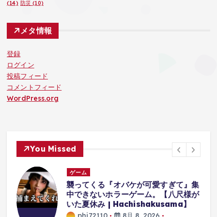
(14)
防災
(10)
メタ情報
登録
ログイン
投稿フィード
コメントフィード
WordPress.org
You Missed
ゲーム
体
襲ってくる『オバケが可愛すぎて』集
中できないホラーゲーム。【八尺様が
に
いた夏休み | Hachishakusama】
phi72110
8月 8, 2026