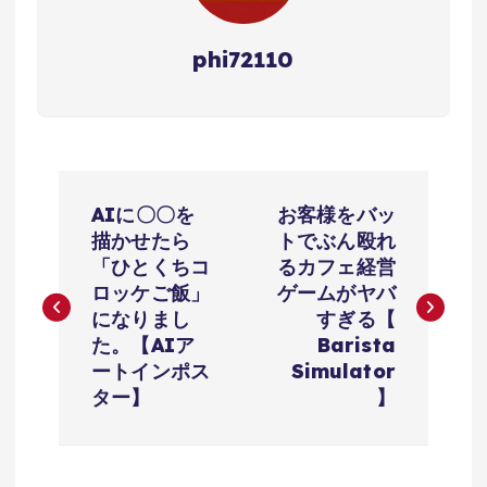
phi72110
投
AIに〇〇を
お客様をバッ
稿
描かせたら
トでぶん殴れ
「ひとくちコ
るカフェ経営
ナ
ロッケご飯」
ゲームがヤバ
になりまし
すぎる【
ビ
た。【AIア
Barista
ートインポス
Simulator
ゲ
ター】
】
ー