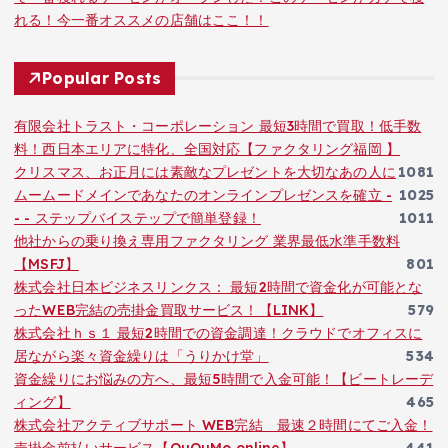
れる！今一番オススメの店舗はここ！！
Popular Posts
有限会社トラスト・コーポレーション 最短3時間で買取！低手数
料！西日本エリアに特化、全国対応【ファクタリング福岡 】
クリスマス、お正月には素敵なプレゼントを大切なあの人に
1081
ムームードメインであなたのオンラインプレゼンスを確立 -
1025
- - ステップバイステップで簡単登録！
1011
他社からの乗り換え専用ファクタリング 業界最低水準手数料
【MSFJ】
801
株式会社日本ビジネスリンクス： 最短2時間で資金化が可能とな
ったWEB完結の売掛金買取サービス！【LINK】
579
株式会社ｈｓ１ 最短2時間での資金調達！クラウドでオフィスに
居ながら楽々資金繰りは「うりかけ堂」
534
資金繰りにお悩みの方へ、最短5時間で入金可能！【ビートレーデ
ィング】
465
株式会社アクティブサポート WEB完結 最速２時間にてご入金！
売掛金前払いサービス【QuQuMo online】
441