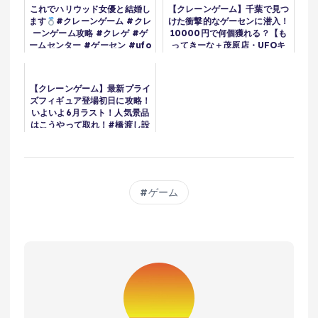
これでハリウッド女優と結婚し
【クレーンゲーム】千葉で見つ
ます
#クレーンゲーム #クレ
けた衝撃的なゲーセンに潜入！
ーンゲーム攻略 #クレゲ #ゲ
10000円で何個獲れる？【も
ームセンター #ゲーセン #ufo
ってきーな＋茂原店・UFOキ
キャッチャー #確率無視 #お
ャッチャー】
かし #プリッツ
【クレーンゲーム】最新プライ
ズフィギュア登場初日に攻略！
いよいよ6月ラスト！人気景品
はこうやって取れ！#橋渡し設
定 #UFOキャッチャー #クレ
ーンゲーム
ゲーム