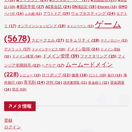
#英語学習
(27)
AI英会話
(24)
DNS設定
(18)
GMO
話
(13)
Etoren
(13)
ウェブホスティング
(24)
ペパボ
(16)
アウトドア
(19)
エアト
ふわ姫
(11)
ゲーム
リ
(17)
オンラインショッピング
(18)
キャンペーン
(11)
(5678)
セキュリティ
(28)
スピークエル
(27)
テクノロジー
(11)
ドメイン取得
(24)
デメリット
(17)
ドメインサービス
(10)
ドメイン登録
ドメイン管理
(39)
ファクタリング
(25)
フィ
ドメイン移管
(14)
(10)
ムームードメイン
ンジア初期脱毛
(22)
ヘアケア
(17)
(228)
ロリポップ
(22)
健康
(18)
海
レビュー
(13)
口コミ
(13)
旅行
(13)
育毛剤
(24)
外旅行
(15)
評判
(16)
資金調達
請求書買取
(11)
資金繰り
(12)
(14)
防災
(10)
メタ情報
登録
ログイン