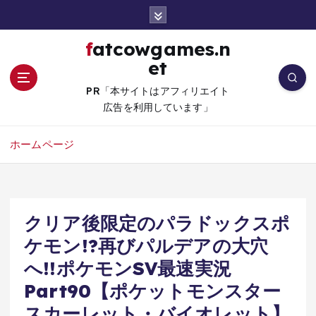
コ
ン
テ
fatcowgames.n
ン
et
ツ
へ
PR「本サイトはアフィリエイト
移
広告を利用しています」
動
ホームページ
クリア後限定のパラドックスポ
ケモン!?再びパルデアの大穴
へ!!ポケモンSV最速実況
Part90【ポケットモンスター
スカーレット・バイオレット】