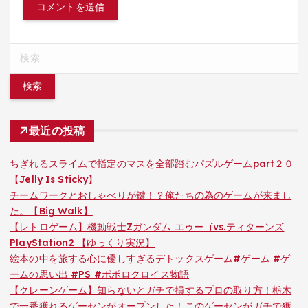
検
索:
最近の投稿
ちぎれるスライムで指定のマスを全部踏むパズルゲームpart２０
【Jelly Is Sticky】
チームワークとおしゃべりが鍵！？俺たちの為のゲームが来まし
た。【Big Walk】
【レトロゲーム】機動戦士Zガンダム エゥーゴvs.ティターンズ
PlayStation2 【ゆっくり実況】
絵本の中を旅する心に優しすぎるデトックスゲーム#ゲーム #ゲ
ームの思い出 #PS #ポポロクロイス物語
【クレーンゲーム】知らないとガチで損するプロの取り方！栃木
で一番獲れるゲーセンがオープンした！このゲーセンがガチで獲