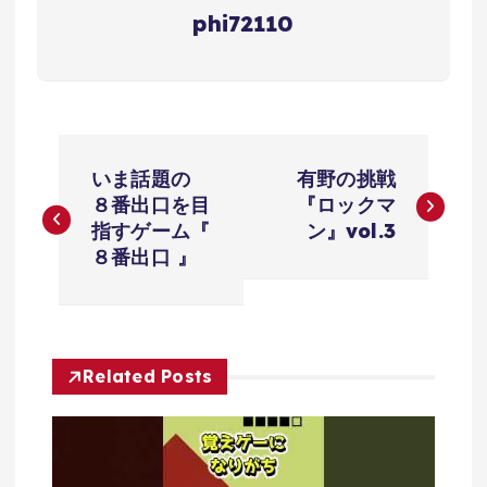
phi72110
投
いま話題の
有野の挑戦
稿
８番出口を目
『ロックマ
指すゲーム『
ン』vol.3
ナ
８番出口 』
ビ
ゲ
Related Posts
ー
シ