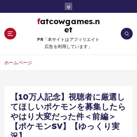
コ
ン
テ
fatcowgames.n
ン
et
ツ
へ
PR「本サイトはアフィリエイト
移
広告を利用しています」
動
ホームページ
【10万人記念】視聴者に厳選し
てほしいポケモンを募集したら
やはり大変だった件＜前編＞
【ポケモンSV】【ゆっくり実
況】