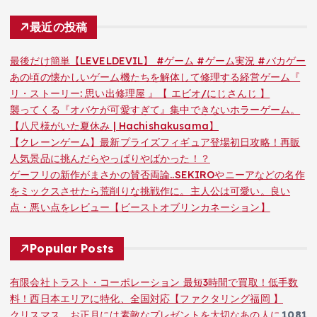
最近の投稿
最後だけ簡単【LEVELDEVIL】 #ゲーム #ゲーム実況 #バカゲー
あの頃の懐かしいゲーム機たちを解体して修理する経営ゲーム『
リ・ストーリー: 思い出修理屋 』【 エビオ/にじさんじ 】
襲ってくる『オバケが可愛すぎて』集中できないホラーゲーム。
【八尺様がいた夏休み | Hachishakusama】
【クレーンゲーム】最新プライズフィギュア登場初日攻略！再販
人気景品に挑んだらやっぱりやばかった！？
ゲーフリの新作がまさかの賛否両論..SEKIROやニーアなどの名作
をミックスさせたら荒削りな挑戦作に。主人公は可愛い。良い
点・悪い点をレビュー【ビーストオブリンカネーション】
Popular Posts
有限会社トラスト・コーポレーション 最短3時間で買取！低手数
料！西日本エリアに特化、全国対応【ファクタリング福岡 】
クリスマス、お正月には素敵なプレゼントを大切なあの人に
1081