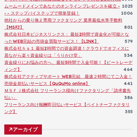
ムームードメインであなたのオンラインプレゼンスを確立 -
1025
- - ステップバイステップで簡単登録！
1006
他社からの乗り換え専用ファクタリング 業界最低水準手数料
【MSFJ】
801
株式会社日本ビジネスリンクス： 最短2時間で資金化が可能とな
ったWEB完結の売掛金買取サービス！【LINK】
579
株式会社ｈｓ１ 最短2時間での資金調達！クラウドでオフィスに
居ながら楽々資金繰りは「うりかけ堂」
534
資金繰りにお悩みの方へ、最短5時間で入金可能！【ビートレーデ
ィング】
464
株式会社アクティブサポート WEB完結 最速２時間にてご入金！
売掛金前払いサービス【QuQuMo online】
441
ＭＳＦＪ株式会社 フリーランス様向けファクタリング「請求書先
払い」
386
フリーランス向け報酬即日払いサービス【ペイトナーファクタリ
ング】
355
アーカイブ