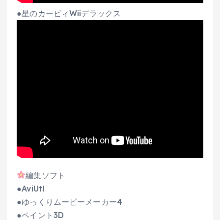
●星のカービィWiiデラックス
編集ソフト
●AviUtl
●ゆっくりムービーメーカー4
●ペイント3D