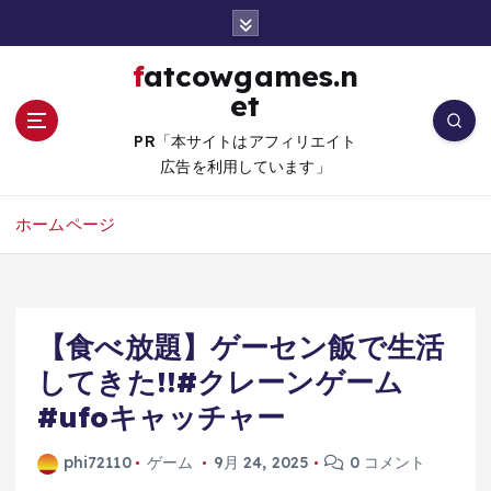
コ
ン
テ
fatcowgames.n
ン
et
ツ
へ
PR「本サイトはアフィリエイト
移
広告を利用しています」
動
ホームページ
【食べ放題】ゲーセン飯で生活
してきた!!#クレーンゲーム
#ufoキャッチャー
phi72110
ゲーム
9月 24, 2025
0 コメント