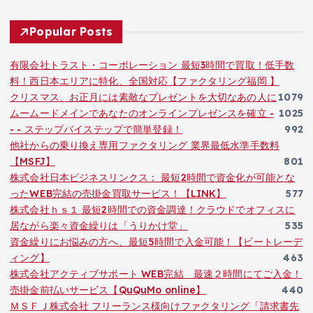
Popular Posts
有限会社トラスト・コーポレーション 最短3時間で買取！低手数
料！西日本エリアに特化、全国対応【ファクタリング福岡 】
クリスマス、お正月には素敵なプレゼントを大切なあの人に
1079
ムームードメインであなたのオンラインプレゼンスを確立 -
1025
- - ステップバイステップで簡単登録！
992
他社からの乗り換え専用ファクタリング 業界最低水準手数料
【MSFJ】
801
株式会社日本ビジネスリンクス： 最短2時間で資金化が可能とな
ったWEB完結の売掛金買取サービス！【LINK】
577
株式会社ｈｓ１ 最短2時間での資金調達！クラウドでオフィスに
居ながら楽々資金繰りは「うりかけ堂」
535
資金繰りにお悩みの方へ、最短5時間で入金可能！【ビートレーデ
ィング】
463
株式会社アクティブサポート WEB完結 最速２時間にてご入金！
売掛金前払いサービス【QuQuMo online】
440
ＭＳＦＪ株式会社 フリーランス様向けファクタリング「請求書先