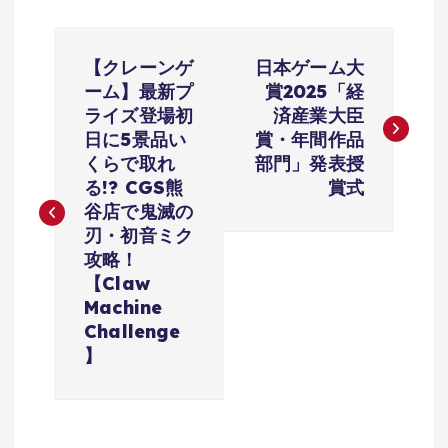
投
【クレーンゲ
日本ゲーム大
稿
ーム】最新プ
賞2025「経
ライズ登場初
済産業大臣
ナ
日に5景品い
賞・年間作品
くらで取れ
部門」発表授
ビ
る!? CGS熊
賞式
谷店で鬼滅の
ゲ
刃・初音ミク
攻略！
ー
【Claw
Machine
シ
Challenge
】
ョ
ン