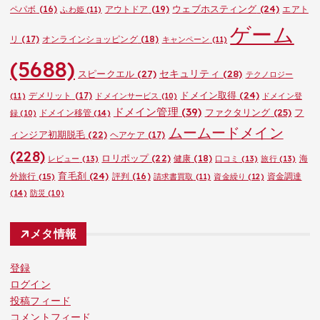
ウェブホスティング
(24)
ペパボ
(16)
アウトドア
(19)
エアト
ふわ姫
(11)
ゲーム
リ
(17)
オンラインショッピング
(18)
キャンペーン
(11)
(5688)
セキュリティ
(28)
スピークエル
(27)
テクノロジー
ドメイン取得
(24)
デメリット
(17)
(11)
ドメインサービス
(10)
ドメイン登
ドメイン管理
(39)
ファクタリング
(25)
フ
ドメイン移管
(14)
録
(10)
ムームードメイン
ィンジア初期脱毛
(22)
ヘアケア
(17)
(228)
ロリポップ
(22)
健康
(18)
海
レビュー
(13)
口コミ
(13)
旅行
(13)
育毛剤
(24)
外旅行
(15)
評判
(16)
資金調達
請求書買取
(11)
資金繰り
(12)
(14)
防災
(10)
メタ情報
登録
ログイン
投稿フィード
コメントフィード