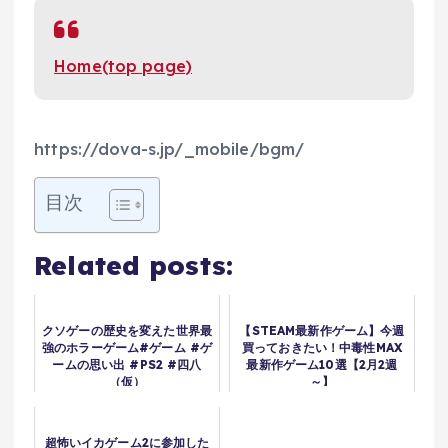
Home(top page)
https://dova-s.jp/_mobile/bgm/
目次
Related posts:
クソゲーの歴史を変えた世界最
【STEAM最新作ゲーム】今週
強のホラーゲーム#ゲーム #ゲ
買っておきたい！中毒性MAX
ームの思い出 #PS2 #四八
最新作ゲーム10選【2月2週
（仮）
～】
超怖いイカゲーム2に参加した