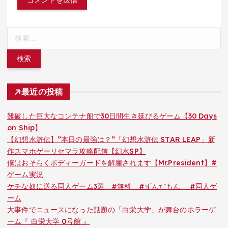
検
索:
最近の投稿
難破した巨大なコンテナ船で30日間生き延びるゲーム【30 Days
on Ship】
【幻想水滸伝】”本日の最強は？”「幻想水滸伝 STAR LEAP」新
作スマホゲーリセマラ攻略配信【幻水SP】
僕はおそらくボディーガードを解雇されます【Mr.President】#
ゲーム実況
ケチな奴に送る同人ゲーム3選 #無料 #ずんだもん #同人ゲ
ーム
大事件でニュースになった話題の「白栄大学」が舞台のホラーゲ
ーム『 白栄大学 0号館 』