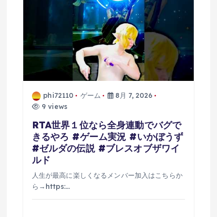
phi72110
ゲーム
8月 7, 2026
9 views
RTA世界１位なら全身連動でバグで
きるやろ #ゲーム実況 #いかぼうず
#ゼルダの伝説 #ブレスオブザワイ
ルド
人生が最高に楽しくなるメンバー加入はこちらか
ら→https:…