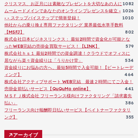
クリスマス、お正月には素敵なプレゼントを大切なあの人に
1082
ムームードメインであなたのオンラインプレゼンスを確立 -
1026
- - ステップバイステップで簡単登録！
1010
他社からの乗り換え専用ファクタリング 業界最低水準手数料
【MSFJ】
802
株式会社日本ビジネスリンクス： 最短2時間で資金化が可能とな
ったWEB完結の売掛金買取サービス！【LINK】
579
株式会社ｈｓ１ 最短2時間での資金調達！クラウドでオフィスに
居ながら楽々資金繰りは「うりかけ堂」
534
資金繰りにお悩みの方へ、最短5時間で入金可能！【ビートレーデ
ィング】
464
株式会社アクティブサポート WEB完結 最速２時間にてご入金！
売掛金前払いサービス【QuQuMo online】
441
ＭＳＦＪ株式会社 フリーランス様向けファクタリング「請求書先
払い」
386
フリーランス向け報酬即日払いサービス【ペイトナーファクタリ
ング】
355
アーカイブ