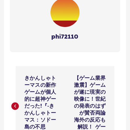
phi72110
投
きかんしゃト
【ゲーム業界
稿
ーマスの新作
激震】ゲーム
ゲームが個人
が遂に現実の
ナ
的に超神ゲー
映像に！世紀
だった!『‐き
の発表のはず
ビ
かんしゃトー
が賛否両論
マス：ソドー
海外の反応も
ゲ
島の不思
解説！ ゲー