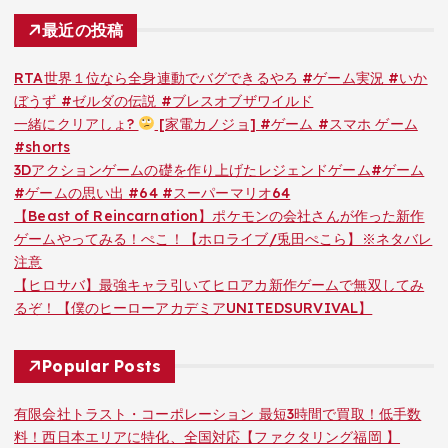
最近の投稿
RTA世界１位なら全身連動でバグできるやろ #ゲーム実況 #いか
ぼうず #ゼルダの伝説 #ブレスオブザワイルド
一緒にクリアしょ?
[家電カノジョ] #ゲーム #スマホ ゲーム
#shorts
3Dアクションゲームの礎を作り上げたレジェンドゲーム#ゲーム
#ゲームの思い出 #64 #スーパーマリオ64
【Beast of Reincarnation】ポケモンの会社さんが作った新作
ゲームやってみる！ぺこ！【ホロライブ/兎田ぺこら】※ネタバレ
注意
【ヒロサバ】最強キャラ引いてヒロアカ新作ゲームで無双してみ
るぞ！【僕のヒーローアカデミアUNITEDSURVIVAL】
Popular Posts
有限会社トラスト・コーポレーション 最短3時間で買取！低手数
料！西日本エリアに特化、全国対応【ファクタリング福岡 】