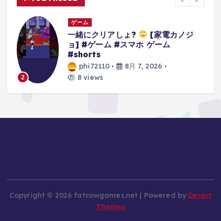
ゲーム
カノジ
3Dアクションゲームの礎を作り上げ
たレジェンドゲーム#ゲーム #ゲー
の思い出 #64 #スーパーマリオ64
phi72110
8月 7, 2026
9 views
3
Copyright © 2026 fatcowgames.net | Powered by
Desert
Themes