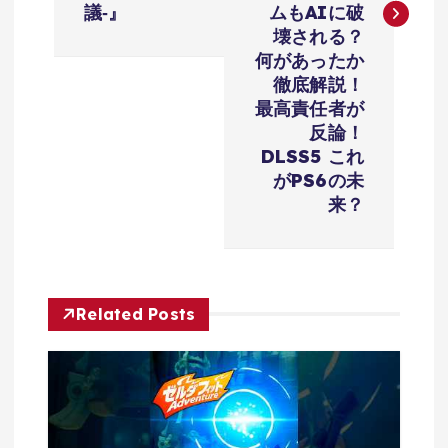
議‐』
ムもAIに破
ー
壊される？
何があったか
シ
徹底解説！
最高責任者が
ョ
反論！
DLSS5 これ
がPS6の未
ン
来？
Related Posts