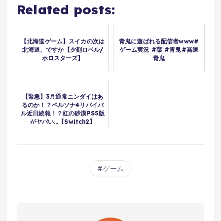
Related posts:
【北海道ゲーム】スイカの次は
青鬼に遊ばれる配信者www#
北海道、ですか【夕刻ロベル/
ゲーム実況 #葉 #青鬼#高速
ホロスターズ】
青鬼
【緊急】3月通常ニンダイはあ
るのか！？ペルソナ4リバイバ
ル近日続報！？紅の砂漠PS5版
がヤバい…【Switch2】
ゲーム