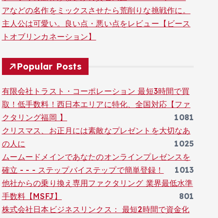
アなどの名作をミックスさせたら荒削りな挑戦作に。
主人公は可愛い。良い点・悪い点をレビュー【ビース
トオブリンカネーション】
Popular Posts
有限会社トラスト・コーポレーション 最短3時間で買
取！低手数料！西日本エリアに特化、全国対応【ファ
クタリング福岡 】
1081
クリスマス、お正月には素敵なプレゼントを大切なあ
の人に
1025
ムームードメインであなたのオンラインプレゼンスを
確立 - - - ステップバイステップで簡単登録！
1013
他社からの乗り換え専用ファクタリング 業界最低水準
手数料【MSFJ】
801
株式会社日本ビジネスリンクス： 最短2時間で資金化