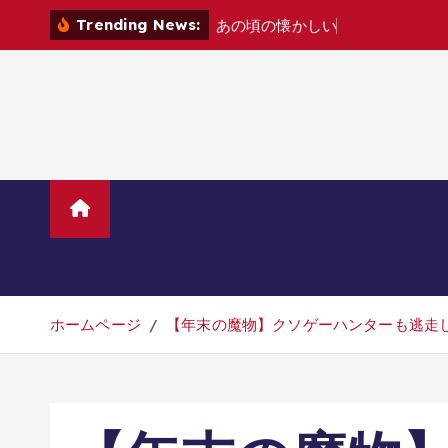
コ
Trending News:
あ
の
頃
の
懐
か
し
い
ゲ
ー
ム
機
た
ち
を
ン
テ
ン
ツ
へ
移
動
ホーム
TVニューストレンド
マ
美容・ダイエット・健康
旅行・グル
ホームページ
【年末の魔物】クソゲーハンターも逃走し