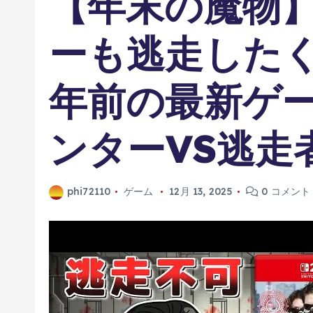
【年末の魔物
ーも逃走したく
年前の最新ゲー
ンターVS逃走
phi72110
ゲーム
12月 13, 2025
0 コメント