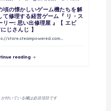
の頃の懐かしいゲーム機たちを解
して修理する経営ゲーム『 リ・ス
ーリー: 思い出修理屋 』【 エビ
/にじさんじ 】
ps://store.steampowered.com…
tinue reading
が付いている欄は必須項目です