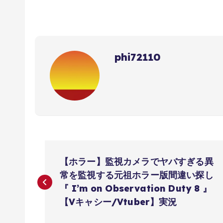
phi72110
投
【ホラー】監視カメラでヤバすぎる異
稿
常を監視する元祖ホラー版間違い探し
『 I’m on Observation Duty 8 』
ナ
【Vキャシー/Vtuber】実況