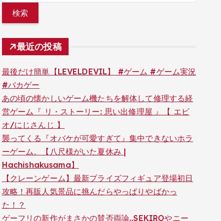
最近の投稿
最後だけ簡単【LEVELDEVIL】 #ゲーム #ゲーム実況
#バカゲー
あの頃の懐かしいゲーム機たちを解体して修理する経
営ゲーム『 リ・ストーリー: 思い出修理屋 』【 エビ
オ/にじさんじ 】
襲ってくる『オバケが可愛すぎて』集中できないホラ
ーゲーム。【八尺様がいた夏休み |
Hachishakusama】
【クレーンゲーム】最新プライズフィギュア登場初日
攻略！再販人気景品に挑んだらやっぱりやばかっ
た！？
ゲーフリの新作がまさかの賛否両論..SEKIROやニー