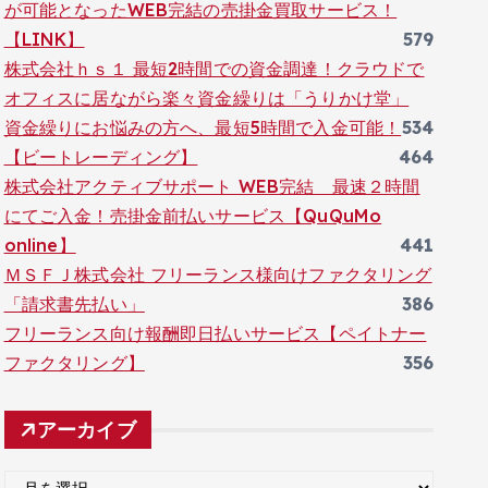
が可能となったWEB完結の売掛金買取サービス！
【LINK】
579
株式会社ｈｓ１ 最短2時間での資金調達！クラウドで
オフィスに居ながら楽々資金繰りは「うりかけ堂」
資金繰りにお悩みの方へ、最短5時間で入金可能！
534
【ビートレーディング】
464
株式会社アクティブサポート WEB完結 最速２時間
にてご入金！売掛金前払いサービス【QuQuMo
online】
441
ＭＳＦＪ株式会社 フリーランス様向けファクタリング
「請求書先払い」
386
フリーランス向け報酬即日払いサービス【ペイトナー
ファクタリング】
356
アーカイブ
ア