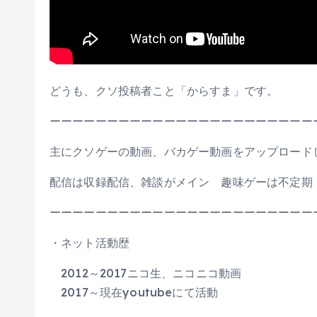
どうも、クソ投稿者こと「からすま」です。
ーーーーーーーーーーーーーーーーーーーーーーー
主にクソゲーの動画、バカゲー動画をアップロード
配信は収録配信、雑談がメイン 趣味ゲーは不定期
ーーーーーーーーーーーーーーーーーーーーーーー
・ネット活動歴
2012～2017ニコ生、ニコニコ動画
2017～現在youtubeにて活動