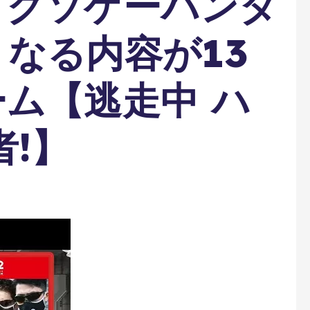
】クソゲーハンタ
なる内容が13
ム【逃走中 ハ
者!】