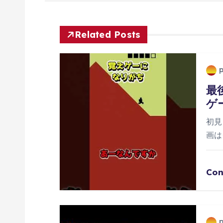
ビ
ゲ
Related Posts
ー
最
シ
ゲ
ョ
初見
画は
ン
Con