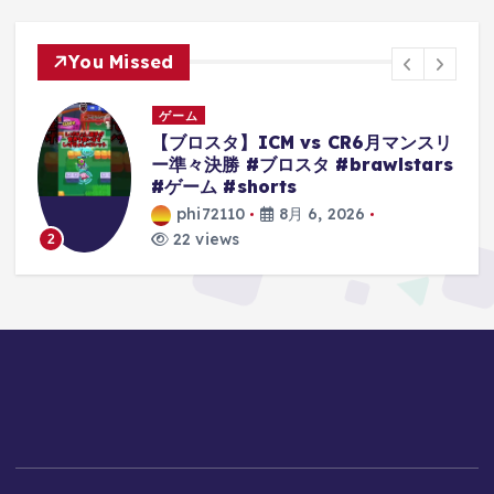
You Missed
ゲーム
リ
【クレーンゲーム】超デカ箱
s
Grandistaのティーチは落とせる‼︎他
にもモンキーDルフィーやキルア・ナ
ルトもやってくぞ 【ワンピース】
【黒ひげ】【クレゲ】 【クレーンゲ
ーム倉庫熊谷店】
phi72110
8月 6, 2026
10 views
3