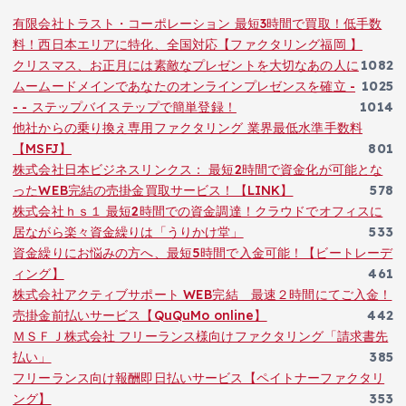
有限会社トラスト・コーポレーション 最短3時間で買取！低手数
料！西日本エリアに特化、全国対応【ファクタリング福岡 】
クリスマス、お正月には素敵なプレゼントを大切なあの人に
1082
ムームードメインであなたのオンラインプレゼンスを確立 -
1025
- - ステップバイステップで簡単登録！
1014
他社からの乗り換え専用ファクタリング 業界最低水準手数料
【MSFJ】
801
株式会社日本ビジネスリンクス： 最短2時間で資金化が可能とな
ったWEB完結の売掛金買取サービス！【LINK】
578
株式会社ｈｓ１ 最短2時間での資金調達！クラウドでオフィスに
居ながら楽々資金繰りは「うりかけ堂」
533
資金繰りにお悩みの方へ、最短5時間で入金可能！【ビートレーデ
ィング】
461
株式会社アクティブサポート WEB完結 最速２時間にてご入金！
売掛金前払いサービス【QuQuMo online】
442
ＭＳＦＪ株式会社 フリーランス様向けファクタリング「請求書先
払い」
385
フリーランス向け報酬即日払いサービス【ペイトナーファクタリ
ング】
353