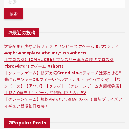
索:
最近の投稿
対策がまだ少ない超フェス #ワンピース #ゲーム #バウンティ
#opbr #onepiece #bountyrush #shorts
【ブロスタ】ICM vs CR6月マンスリー準々決勝 #ブロスタ
#brawlstars #ゲーム #shorts
【クレーンゲーム】超デカ箱Grandistaのティーチは落とせる‼︎
他にもモンキーDルフィーやキルア・ナルトもやってくぞ 【ワ
ンピース】【黒ひげ】【クレゲ】 【クレーンゲーム倉庫熊谷店】
【12/10発売！】ゲーム『進撃の巨人３』PV
【クレーンゲーム】規格外の超デカ箱がヤバイ！最新プライズフ
ィギュア登場初日攻略！
Popular Posts