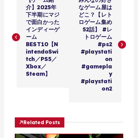
稿
介】2025年
なゲーム屋は
下半期にマジ
どこ？【レト
ナ
で面白かった
ロゲーム集め
インディーゲ
52話】 #レ
ビ
ーム
トロゲーム
BEST10【N
#ps2
ゲ
intendoSwi
#playstati
tch／PS5／
on
ー
Xbox／
#gamepla
Steam】
y
シ
#playstati
on2
ョ
ン
Related Posts