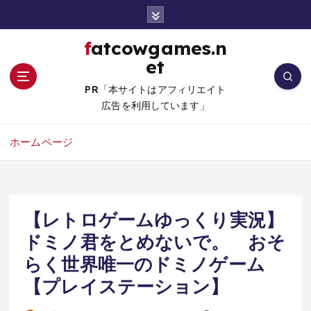
コ
ン
テ
fatcowgames.n
ン
et
ツ
へ
PR「本サイトはアフィリエイト
移
広告を利用しています」
動
ホームページ
【レトロゲームゆっくり実況】
ドミノ君をとめないで。 おそ
らく世界唯一のドミノゲーム
【プレイステーション】