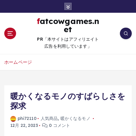
コ
ン
テ
fatcowgames.n
ン
et
ツ
へ
PR「本サイトはアフィリエイト
移
広告を利用しています」
動
ホームページ
暖かくなるモノのすばらしさを
探求
phi72110
人気商品
,
暖かくなるモノ
12月 22, 2023
0 コメント