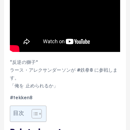
“反逆の獅子”
ラース・アレクサンダーソンが #鉄拳8 に参戦しま
す。
「俺を 止められるか」
#tekken8
目次