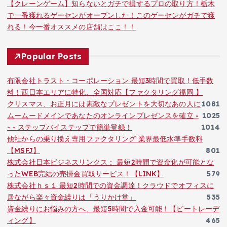
【クレーンゲーム】知らないとガチで損するプロの取り方！栃木
で一番獲れるゲーセンがオープンした！このゲーセンがガチで獲
れる！今一番オススメの店舗はここ！！
Popular Posts
有限会社トラスト・コーポレーション 最短3時間で買取！低手数
料！西日本エリアに特化、全国対応【ファクタリング福岡 】
クリスマス、お正月には素敵なプレゼントを大切なあの人に
1081
ムームードメインであなたのオンラインプレゼンスを確立 -
1025
- - ステップバイステップで簡単登録！
1014
他社からの乗り換え専用ファクタリング 業界最低水準手数料
【MSFJ】
801
株式会社日本ビジネスリンクス： 最短2時間で資金化が可能とな
ったWEB完結の売掛金買取サービス！【LINK】
579
株式会社ｈｓ１ 最短2時間での資金調達！クラウドでオフィスに
居ながら楽々資金繰りは「うりかけ堂」
535
資金繰りにお悩みの方へ、最短5時間で入金可能！【ビートレーデ
ィング】
465