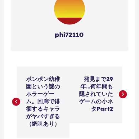
phi72110
投
ポンポン幼稚
発見まで29
稿
園という謎の
年…何年間も
ホラーゲー
隠されていた
ナ
ム。回廊で徘
ゲームの小ネ
徊するキャラ
タPart2
ビ
がヤバすぎる
（絶叫あり）
ゲ