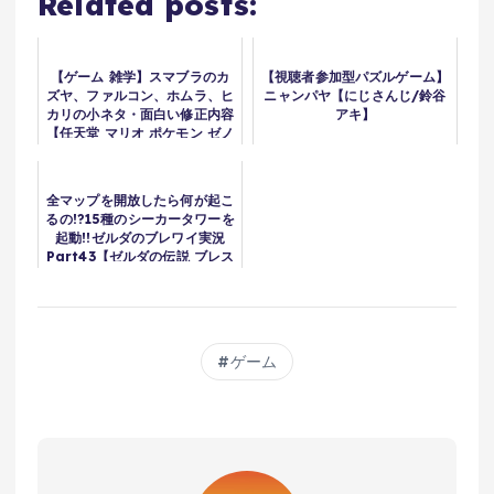
Related posts:
【ゲーム 雑学】スマブラのカ
【視聴者参加型パズルゲーム】
ズヤ、ファルコン、ホムラ、ヒ
ニャンパヤ【にじさんじ/鈴谷
カリの小ネタ・面白い修正内容
アキ】
【任天堂 マリオ ポケモン ゼノ
ブレイド 鉄拳】 #Shorts
全マップを開放したら何が起こ
るの!?15種のシーカータワーを
起動!!ゼルダのブレワイ実況
Part43【ゼルダの伝説 ブレス
オブ ザ ワイルド】
ゲーム