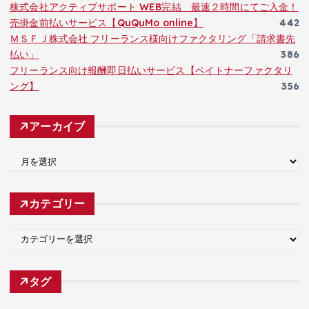
株式会社アクティブサポート WEB完結 最速２時間にてご入金！
売掛金前払いサービス【QuQuMo online】
442
ＭＳＦＪ株式会社 フリーランス様向けファクタリング「請求書先
払い」
386
フリーランス向け報酬即日払いサービス【ペイトナーファクタリ
ング】
356
アーカイブ
ア
ー
カ
カテゴリー
イ
ブ
カ
テ
ゴ
タグ
リ
ー