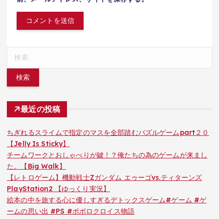
検
索:
最近の投稿
ちぎれるスライムで指定のマスを全部踏むパズルゲームpart２０
【Jelly Is Sticky】
チームワークとおしゃべりが鍵！？俺たちの為のゲームが来まし
た。【Big Walk】
【レトロゲーム】機動戦士Zガンダム エゥーゴvs.ティターンズ
PlayStation2 【ゆっくり実況】
絵本の中を旅する心に優しすぎるデトックスゲーム#ゲーム #ゲ
ームの思い出 #PS #ポポロクロイス物語