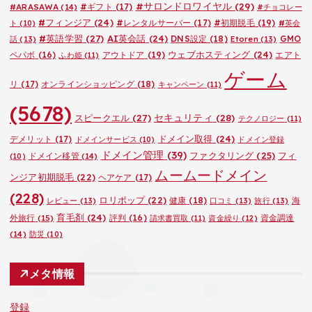
#サロンドロワイヤル
(29)
#ARASAWA
(14)
#ギフト
(17)
#チョコレー
#フィンジア
(24)
#レンタルサーバー
(17)
#初期脱毛
(19)
ト
(10)
#英会
#英語学習
(27)
AI英会話
(24)
DNS設定
(18)
GMO
話
(13)
Etoren
(13)
ウェブホスティング
(24)
ペパボ
(16)
アウトドア
(19)
エアト
ふわ姫
(11)
ゲーム
リ
(17)
オンラインショッピング
(18)
キャンペーン
(11)
(5678)
セキュリティ
(28)
スピークエル
(27)
テクノロジー
(11)
ドメイン取得
(24)
デメリット
(17)
ドメインサービス
(10)
ドメイン登録
ドメイン管理
(39)
ファクタリング
(25)
フィ
ドメイン移管
(14)
(10)
ムームードメイン
ンジア初期脱毛
(22)
ヘアケア
(17)
(228)
ロリポップ
(22)
健康
(18)
海
レビュー
(13)
口コミ
(13)
旅行
(13)
育毛剤
(24)
外旅行
(15)
評判
(16)
資金調達
請求書買取
(11)
資金繰り
(12)
(14)
防災
(10)
メタ情報
登録