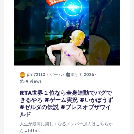
ン
phi72110
ゲーム
8月 7, 2026
9 views
RTA世界１位なら全身連動でバグで
きるやろ #ゲーム実況 #いかぼうず
#ゼルダの伝説 #ブレスオブザワイ
ルド
人生が最高に楽しくなるメンバー加入はこちらか
ら→https:…