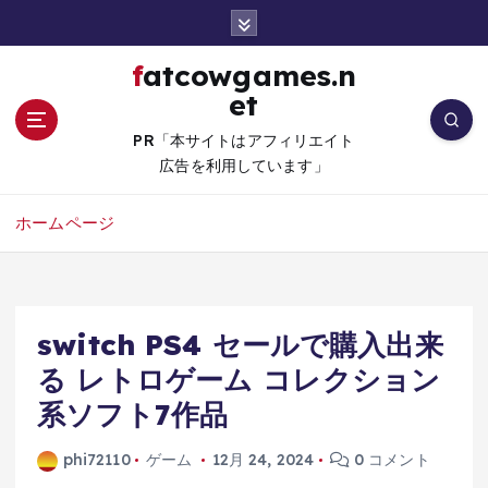
コ
ン
テ
fatcowgames.n
ン
et
ツ
へ
PR「本サイトはアフィリエイト
移
広告を利用しています」
動
ホームページ
switch PS4 セールで購入出来
る レトロゲーム コレクション
系ソフト7作品
phi72110
ゲーム
12月 24, 2024
0 コメント