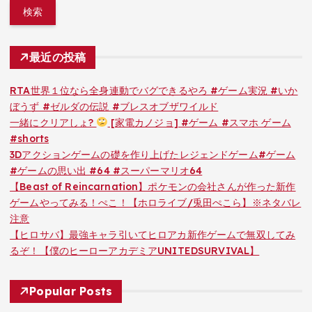
最近の投稿
RTA世界１位なら全身連動でバグできるやろ #ゲーム実況 #いか
ぼうず #ゼルダの伝説 #ブレスオブザワイルド
一緒にクリアしょ?
[家電カノジョ] #ゲーム #スマホ ゲーム
#shorts
3Dアクションゲームの礎を作り上げたレジェンドゲーム#ゲーム
#ゲームの思い出 #64 #スーパーマリオ64
【Beast of Reincarnation】ポケモンの会社さんが作った新作
ゲームやってみる！ぺこ！【ホロライブ/兎田ぺこら】※ネタバレ
注意
【ヒロサバ】最強キャラ引いてヒロアカ新作ゲームで無双してみ
るぞ！【僕のヒーローアカデミアUNITEDSURVIVAL】
Popular Posts