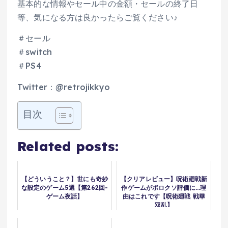
基本的な情報やセール中の金額・セールの終了日
等、気になる方は良かったらご覧ください♪
＃セール
＃switch
＃PS4
Twitter：@retrojikkyo
目次
Related posts:
【どういうこと？】世にも奇妙
【クリアレビュー】呪術廻戦新
な設定のゲーム5選【第262回-
作ゲームがボロクソ評価に…理
ゲーム夜話】
由はこれです【呪術廻戦 戦華
双乱】