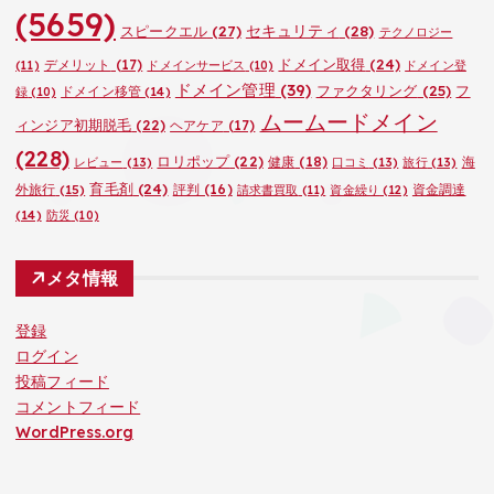
(5659)
セキュリティ
(28)
スピークエル
(27)
テクノロジー
ドメイン取得
(24)
デメリット
(17)
(11)
ドメインサービス
(10)
ドメイン登
ドメイン管理
(39)
ファクタリング
(25)
フ
ドメイン移管
(14)
録
(10)
ムームードメイン
ィンジア初期脱毛
(22)
ヘアケア
(17)
(228)
ロリポップ
(22)
健康
(18)
海
レビュー
(13)
口コミ
(13)
旅行
(13)
育毛剤
(24)
外旅行
(15)
評判
(16)
資金調達
請求書買取
(11)
資金繰り
(12)
(14)
防災
(10)
メタ情報
登録
ログイン
投稿フィード
コメントフィード
WordPress.org