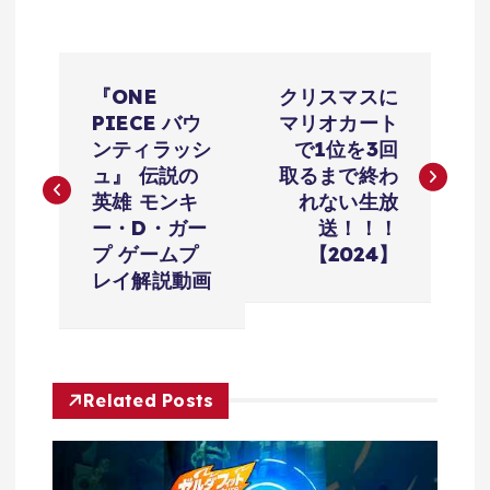
投
『ONE
クリスマスに
稿
PIECE バウ
マリオカート
ンティラッシ
で1位を3回
ナ
ュ』 伝説の
取るまで終わ
英雄 モンキ
れない生放
ビ
ー・D・ガー
送！！！
プ ゲームプ
【2024】
ゲ
レイ解説動画
ー
シ
Related Posts
ョ