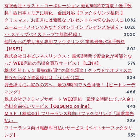
有限会社トラスト・コーポレーション 最短3時間で買取！低手数
料！西日本エリアに特化、全国対応【ファクタリング福岡 】
クリスマス、お正月には素敵なプレゼントを大切なあの人に
1082
ムームードメインであなたのオンラインプレゼンスを確立 -
1026
- - ステップバイステップで簡単登録！
1010
他社からの乗り換え専用ファクタリング 業界最低水準手数料
【MSFJ】
802
株式会社日本ビジネスリンクス： 最短2時間で資金化が可能とな
ったWEB完結の売掛金買取サービス！【LINK】
579
株式会社ｈｓ１ 最短2時間での資金調達！クラウドでオフィスに
居ながら楽々資金繰りは「うりかけ堂」
534
資金繰りにお悩みの方へ、最短5時間で入金可能！【ビートレーデ
ィング】
464
株式会社アクティブサポート WEB完結 最速２時間にてご入金！
売掛金前払いサービス【QuQuMo online】
441
ＭＳＦＪ株式会社 フリーランス様向けファクタリング「請求書先
払い」
386
フリーランス向け報酬即日払いサービス【ペイトナーファクタリ
ング】
355