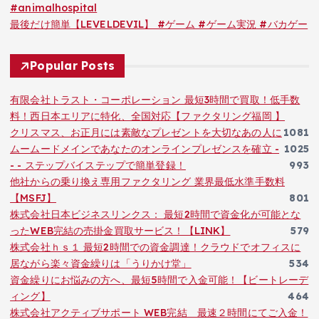
#animalhospital
最後だけ簡単【LEVELDEVIL】 #ゲーム #ゲーム実況 #バカゲー
Popular Posts
有限会社トラスト・コーポレーション 最短3時間で買取！低手数
料！西日本エリアに特化、全国対応【ファクタリング福岡 】
クリスマス、お正月には素敵なプレゼントを大切なあの人に
1081
ムームードメインであなたのオンラインプレゼンスを確立 -
1025
- - ステップバイステップで簡単登録！
993
他社からの乗り換え専用ファクタリング 業界最低水準手数料
【MSFJ】
801
株式会社日本ビジネスリンクス： 最短2時間で資金化が可能とな
ったWEB完結の売掛金買取サービス！【LINK】
579
株式会社ｈｓ１ 最短2時間での資金調達！クラウドでオフィスに
居ながら楽々資金繰りは「うりかけ堂」
534
資金繰りにお悩みの方へ、最短5時間で入金可能！【ビートレーデ
ィング】
464
株式会社アクティブサポート WEB完結 最速２時間にてご入金！