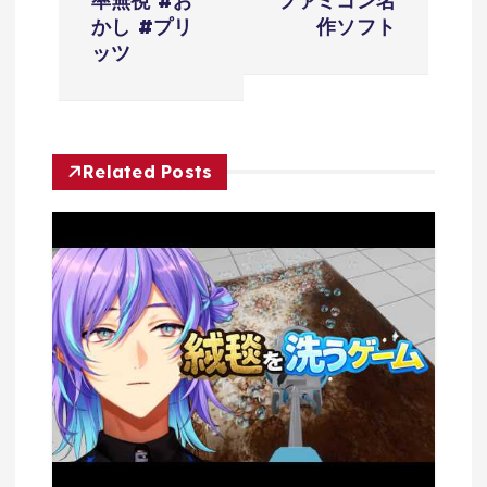
シ
率無視 #お
ファミコン名
かし #プリ
作ソフト
ョ
ッツ
ン
Related Posts