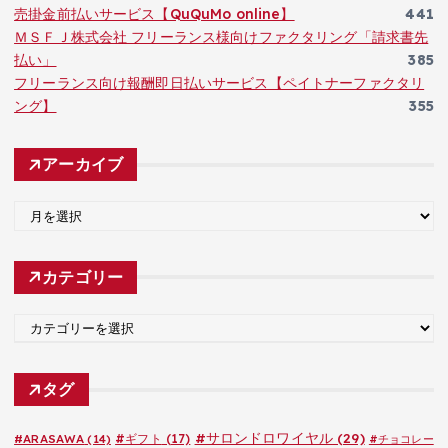
売掛金前払いサービス【QuQuMo online】
441
ＭＳＦＪ株式会社 フリーランス様向けファクタリング「請求書先
払い」
385
フリーランス向け報酬即日払いサービス【ペイトナーファクタリ
ング】
355
アーカイブ
ア
ー
カ
カテゴリー
イ
ブ
カ
テ
ゴ
タグ
リ
ー
#サロンドロワイヤル
(29)
#ARASAWA
(14)
#ギフト
(17)
#チョコレー