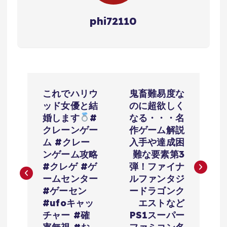
phi72110
投
これでハリウ
鬼畜難易度な
稿
ッド女優と結
のに超欲しく
婚します
#
なる・・・名
ナ
クレーンゲー
作ゲーム解説
ム #クレー
入手や達成困
ビ
ンゲーム攻略
難な要素第3
#クレゲ #ゲ
弾！ファイナ
ゲ
ームセンター
ルファンタジ
#ゲーセン
ードラゴンク
ー
#ufoキャッ
エストなど
チャー #確
PS1スーパー