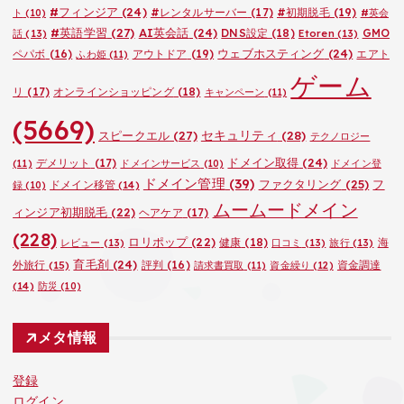
#フィンジア
(24)
#レンタルサーバー
(17)
#初期脱毛
(19)
ト
(10)
#英会
#英語学習
(27)
AI英会話
(24)
DNS設定
(18)
GMO
話
(13)
Etoren
(13)
ウェブホスティング
(24)
ペパボ
(16)
アウトドア
(19)
エアト
ふわ姫
(11)
ゲーム
リ
(17)
オンラインショッピング
(18)
キャンペーン
(11)
(5669)
セキュリティ
(28)
スピークエル
(27)
テクノロジー
ドメイン取得
(24)
デメリット
(17)
(11)
ドメインサービス
(10)
ドメイン登
ドメイン管理
(39)
ファクタリング
(25)
フ
ドメイン移管
(14)
録
(10)
ムームードメイン
ィンジア初期脱毛
(22)
ヘアケア
(17)
(228)
ロリポップ
(22)
健康
(18)
海
レビュー
(13)
口コミ
(13)
旅行
(13)
育毛剤
(24)
外旅行
(15)
評判
(16)
資金調達
請求書買取
(11)
資金繰り
(12)
(14)
防災
(10)
メタ情報
登録
ログイン