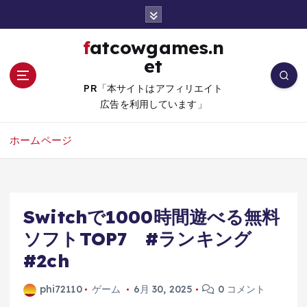
コ
ン
テ
fatcowgames.n
ン
et
ツ
へ
PR「本サイトはアフィリエイト
移
広告を利用しています」
動
ホームページ
Switchで1000時間遊べる無料
ソフトTOP7 #ランキング
#2ch
phi72110
ゲーム
6月 30, 2025
0 コメント