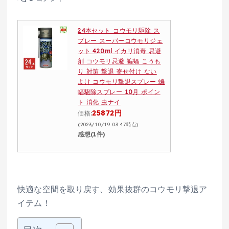
24本セット コウモリ駆除 ス
プレー スーパーコウモリジェ
ット 420ml イカリ消毒 忌避
剤 コウモリ忌避 蝙蝠 こうも
り 対策 撃退 寄せ付け ない
よけ コウモリ撃退スプレー 蝙
蝠駆除スプレー 10月 ポイン
ト 消化 虫ナイ
25872円
価格:
(2023/10/19 03:47時点)
感想(1件)
快適な空間を取り戻す、効果抜群のコウモリ撃退ア
イテム！