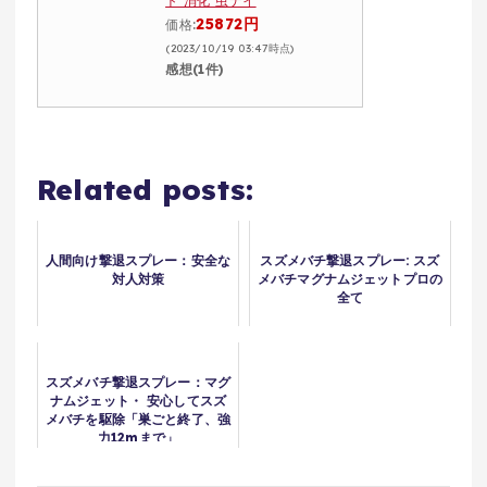
ト 消化 虫ナイ
25872円
価格:
(2023/10/19 03:47時点)
感想(1件)
Related posts:
人間向け撃退スプレー：安全な
スズメバチ撃退スプレー: スズ
対人対策
メバチマグナムジェットプロの
全て
スズメバチ撃退スプレー：マグ
ナムジェット・ 安心してスズ
メバチを駆除「巣ごと終了、強
力12mまで」