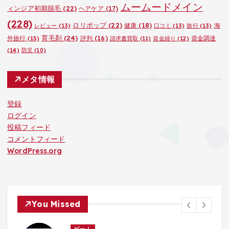
ムームードメイン
ィンジア初期脱毛
(22)
ヘアケア
(17)
(228)
ロリポップ
(22)
健康
(18)
海
レビュー
(13)
口コミ
(13)
旅行
(13)
育毛剤
(24)
外旅行
(15)
評判
(16)
資金調達
請求書買取
(11)
資金繰り
(12)
(14)
防災
(10)
メタ情報
登録
ログイン
投稿フィード
コメントフィード
WordPress.org
You Missed
ゲーム
ゲーム