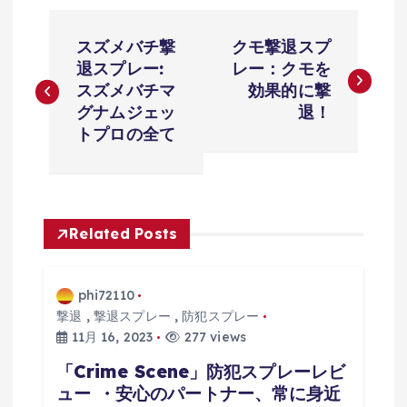
投
スズメバチ撃
クモ撃退スプ
稿
退スプレー:
レー：クモを
スズメバチマ
効果的に撃
ナ
グナムジェッ
退！
トプロの全て
ビ
ゲ
Related Posts
ー
シ
phi72110
撃退
,
撃退スプレー
,
防犯スプレー
ョ
11月 16, 2023
277 views
「Crime Scene」防犯スプレーレビ
ン
ュー ・安心のパートナー、常に身近