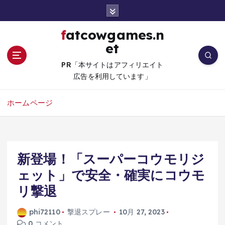
コ
ン
テ
fatcowgames.n
ン
et
ツ
へ
PR「本サイトはアフィリエイト
移
広告を利用しています」
動
ホームページ
新登場！「スーパーコウモリジ
ェット」で安全・確実にコウモ
リ撃退
phi72110
撃退スプレー
10月 27, 2023
0 コメント