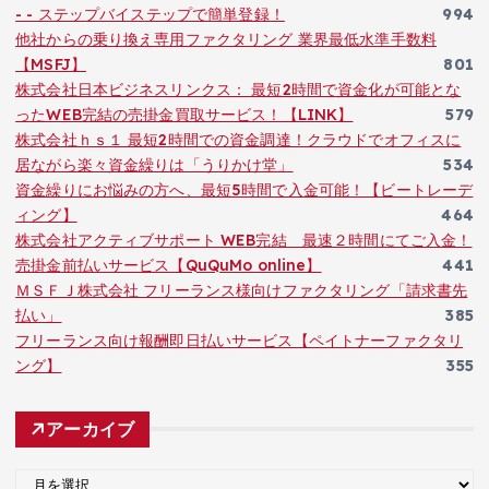
- - ステップバイステップで簡単登録！
994
他社からの乗り換え専用ファクタリング 業界最低水準手数料
【MSFJ】
801
株式会社日本ビジネスリンクス： 最短2時間で資金化が可能とな
ったWEB完結の売掛金買取サービス！【LINK】
579
株式会社ｈｓ１ 最短2時間での資金調達！クラウドでオフィスに
居ながら楽々資金繰りは「うりかけ堂」
534
資金繰りにお悩みの方へ、最短5時間で入金可能！【ビートレーデ
ィング】
464
株式会社アクティブサポート WEB完結 最速２時間にてご入金！
売掛金前払いサービス【QuQuMo online】
441
ＭＳＦＪ株式会社 フリーランス様向けファクタリング「請求書先
払い」
385
フリーランス向け報酬即日払いサービス【ペイトナーファクタリ
ング】
355
アーカイブ
ア