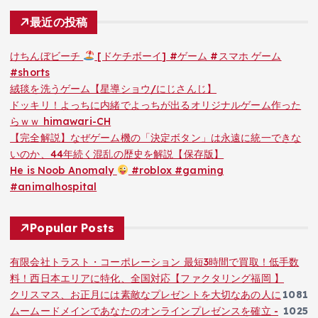
最近の投稿
けちんぼビーチ
[ドケチボーイ] #ゲーム #スマホ ゲーム
#shorts
絨毯を洗うゲーム【星導ショウ/にじさんじ】
ドッキリ！よっちに内緒でよっちが出るオリジナルゲーム作った
らｗｗ himawari-CH
【完全解説】なぜゲーム機の「決定ボタン」は永遠に統一できな
いのか、44年続く混乱の歴史を解説【保存版】
He is Noob Anomaly
#roblox #gaming
#animalhospital
Popular Posts
有限会社トラスト・コーポレーション 最短3時間で買取！低手数
料！西日本エリアに特化、全国対応【ファクタリング福岡 】
クリスマス、お正月には素敵なプレゼントを大切なあの人に
1081
ムームードメインであなたのオンラインプレゼンスを確立 -
1025