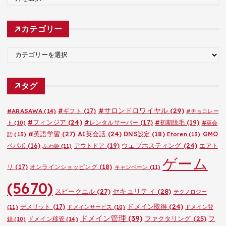
ー
カ
カテゴリー
イ
ブ
カ
テ
ゴ
タグ
リ
ー
#サロンドロワイヤル
(29)
#ARASAWA
(14)
#ギフト
(17)
#チョコレー
#フィンジア
(24)
#レンタルサーバー
(17)
#初期脱毛
(19)
ト
(10)
#英会
#英語学習
(27)
AI英会話
(24)
DNS設定
(18)
GMO
話
(13)
Etoren
(13)
ウェブホスティング
(24)
ペパボ
(16)
アウトドア
(19)
エアト
ふわ姫
(11)
ゲーム
リ
(17)
オンラインショッピング
(18)
キャンペーン
(11)
(5670)
セキュリティ
(28)
スピークエル
(27)
テクノロジー
ドメイン取得
(24)
デメリット
(17)
(11)
ドメインサービス
(10)
ドメイン登
ドメイン管理
(39)
ファクタリング
(25)
フ
ドメイン移管
(14)
録
(10)