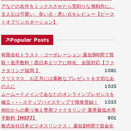
アなどの名作をミックスさせたら荒削りな挑戦作に。
主人公は可愛い。良い点・悪い点をレビュー【ビース
トオブリンカネーション】
Popular Posts
有限会社トラスト・コーポレーション 最短3時間で買
取！低手数料！西日本エリアに特化、全国対応【ファ
クタリング福岡 】
1081
クリスマス、お正月には素敵なプレゼントを大切なあ
の人に
1025
ムームードメインであなたのオンラインプレゼンスを
確立 - - - ステップバイステップで簡単登録！
1023
他社からの乗り換え専用ファクタリング 業界最低水準
手数料【MSFJ】
801
株式会社日本ビジネスリンクス： 最短2時間で資金化