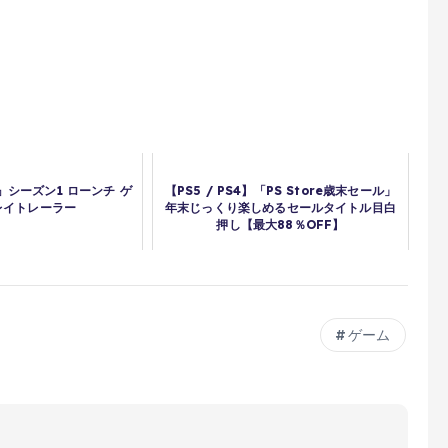
d 6』シーズン1 ローンチ ゲ
【PS5 / PS4】「PS Store歳末セール」
レイトレーラー
年末じっくり楽しめるセールタイトル目白
押し【最大88％OFF】
ゲーム