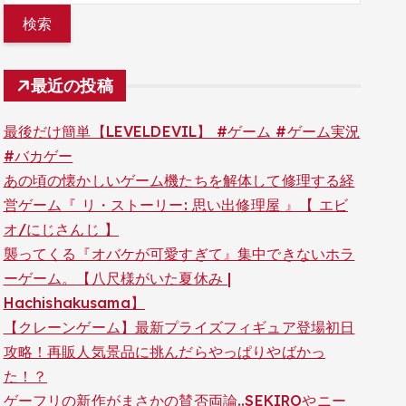
最近の投稿
最後だけ簡単【LEVELDEVIL】 #ゲーム #ゲーム実況
#バカゲー
あの頃の懐かしいゲーム機たちを解体して修理する経
営ゲーム『 リ・ストーリー: 思い出修理屋 』【 エビ
オ/にじさんじ 】
襲ってくる『オバケが可愛すぎて』集中できないホラ
ーゲーム。【八尺様がいた夏休み |
Hachishakusama】
【クレーンゲーム】最新プライズフィギュア登場初日
攻略！再販人気景品に挑んだらやっぱりやばかっ
た！？
ゲーフリの新作がまさかの賛否両論..SEKIROやニー