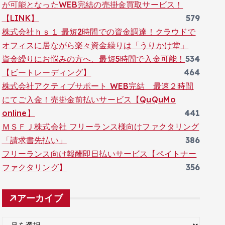
が可能となったWEB完結の売掛金買取サービス！
【LINK】
579
株式会社ｈｓ１ 最短2時間での資金調達！クラウドで
オフィスに居ながら楽々資金繰りは「うりかけ堂」
資金繰りにお悩みの方へ、最短5時間で入金可能！
534
【ビートレーディング】
464
株式会社アクティブサポート WEB完結 最速２時間
にてご入金！売掛金前払いサービス【QuQuMo
online】
441
ＭＳＦＪ株式会社 フリーランス様向けファクタリング
「請求書先払い」
386
フリーランス向け報酬即日払いサービス【ペイトナー
ファクタリング】
356
アーカイブ
ア