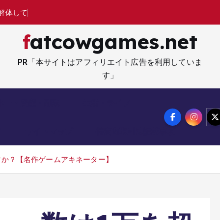
解
体
し
て
修
理
す
る
経
営
ゲ
ー
fatcowgames.net
PR「本サイトはアフィリエイト広告を利用していま
す」
ネー・資産・副業
生活・ライフ
メ
サイトマップ
特定商取引法記載事項
ますか？【名作ゲームアキネーター】