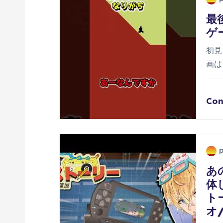
ー
最
ゲ
シ
初見
ョ
画は
ン
Con
あ
体
ト
オ