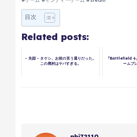
#ゲーム #インディーゲーム #steam
目次
Related posts:
- 失踪 - タケシ、お前の言う通りだった。
『Battlefiel
この廃村はヤバすぎる。
ームプ
phi72110