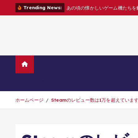
コ
Trending News:
あ
の
頃
の
懐
か
し
い
ゲ
ー
ム
機
た
ち
を
ン
テ
ン
ツ
へ
移
動
ホーム
TVニューストレンド
マ
美容・ダイエット・健康
旅行・グル
ホームページ
Steamのレビュー数は1万を超えてい