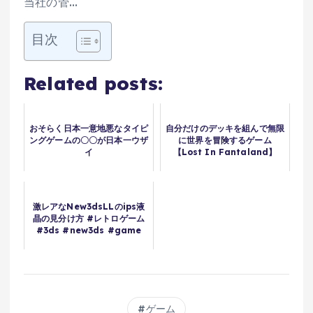
当社の管…
目次
Related posts:
おそらく日本一意地悪なタイピ
自分だけのデッキを組んで無限
ングゲームの〇〇が日本一ウザ
に世界を冒険するゲーム
イ
【Lost In Fantaland】
激レアなNew3dsLLのips液
晶の見分け方 #レトロゲーム
#3ds #new3ds #game
ゲーム