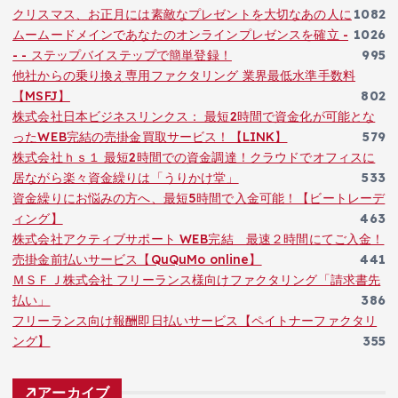
クリスマス、お正月には素敵なプレゼントを大切なあの人に
1082
ムームードメインであなたのオンラインプレゼンスを確立 -
1026
- - ステップバイステップで簡単登録！
995
他社からの乗り換え専用ファクタリング 業界最低水準手数料
【MSFJ】
802
株式会社日本ビジネスリンクス： 最短2時間で資金化が可能とな
ったWEB完結の売掛金買取サービス！【LINK】
579
株式会社ｈｓ１ 最短2時間での資金調達！クラウドでオフィスに
居ながら楽々資金繰りは「うりかけ堂」
533
資金繰りにお悩みの方へ、最短5時間で入金可能！【ビートレーデ
ィング】
463
株式会社アクティブサポート WEB完結 最速２時間にてご入金！
売掛金前払いサービス【QuQuMo online】
441
ＭＳＦＪ株式会社 フリーランス様向けファクタリング「請求書先
払い」
386
フリーランス向け報酬即日払いサービス【ペイトナーファクタリ
ング】
355
アーカイブ