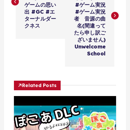
ナ
ゲームの思い
#ゲーム実況
ビ
出 #GC #エ
#ゲーム実況
ターナルダー
者 音源の曲
ゲ
クネス
名(間違って
たら申し訳ご
ー
ざいません)
Unwelcome
シ
School
ョ
ン
Related Posts