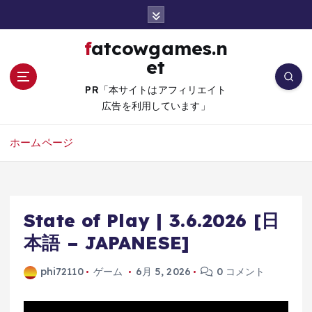
コ
ン
テ
fatcowgames.n
ン
et
ツ
へ
PR「本サイトはアフィリエイト
移
広告を利用しています」
動
ホームページ
State of Play | 3.6.2026 [日
本語 – JAPANESE]
phi72110
ゲーム
6月 5, 2026
0 コメント