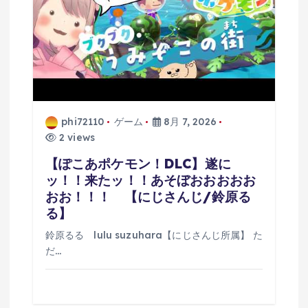
phi72110
ゲーム
8月 7, 2026
2 views
【ぽこあポケモン！DLC】遂に
ッ！！来たッ！！あそぼおおおおお
おお！！！ 【にじさんじ/鈴原る
る】
鈴原るる lulu suzuhara【にじさんじ所属】 た
だ…