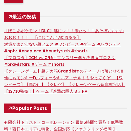
最近の投稿
【ぽこあポケモン！DLC】遂にッ！！来たッ！！あそぼおおおお
おおお！！！ 【にじさんじ/鈴原るる】
対策がまだ少ない超フェス #ワンピース #ゲーム #バウンティ
#opbr #onepiece #bountyrush #shorts
【ブロスタ】ICM vs CR6月マンスリー準々決勝 #ブロスタ
#brawlstars #ゲーム #shorts
【クレーンゲーム】超デカ箱Grandistaのティーチは落とせる‼︎
他にもモンキーDルフィーやキルア・ナルトもやってくぞ 【ワ
ンピース】【黒ひげ】【クレゲ】 【クレーンゲーム倉庫熊谷店】
【12/10発売！】ゲーム『進撃の巨人３』PV
Popular Posts
有限会社トラスト・コーポレーション 最短3時間で買取！低手数
料！西日本エリアに特化、全国対応【ファクタリング福岡 】