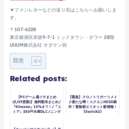
▼ファンレターなどの送り先はこちらへお願いしま
す。
〒107-6228
東京都港区赤坂9-7-1 ミッドタウン・タワー 28階
UUUM株式会社 オダケン宛
目次
Related posts:
【PCゲーム週イチまとめ
【緊急】クロノトリガーリメイ
(3/29更新)】無料配布まとめ/
ク新たな噂！スクエニHD2D新
『Khazan』15%オフ！/『ユ
作！冒険家エリオット新情報！
ミア』330円水着DLC/ニンダ
【Switch2】
イ発表Steamタイトルまと
め/ゲーパスに『ヴェイルの守
護者』くる！？ 他