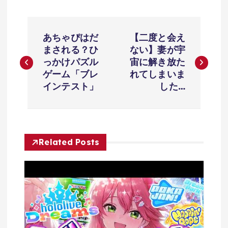
投
あちゃぴはだ
【二度と会え
稿
まされる？ひ
ない】妻が宇
っかけパズル
宙に解き放た
ナ
ゲーム「ブレ
れてしまいま
インテスト」
した…
ビ
ゲ
Related Posts
ー
シ
ョ