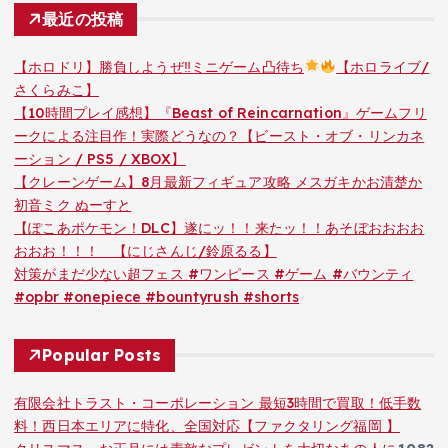
最近の投稿
【ホロドリ】勝負しようぜ‼ミニゲーム凸待ち
【ホロライブ/
さくらみこ】
【10時間プレイ感想】『Beast of Reincarnation』ゲームフリ
ークによる注目作！実際どうなの？【ビースト・オブ・リンカネ
ーション / PS5 / XBOX】
【クレーンゲーム】8月最新フィギュア攻略 メスガキかお清楚か
初音ミク ぬーすと
【ぽこあポケモン！DLC】遂にッ！！来たッ！！あそぼおおおお
おおお！！！ 【にじさんじ/鈴原るる】
対策がまだ少ない超フェス #ワンピース #ゲーム #バウンティ
#opbr #onepiece #bountyrush #shorts
Popular Posts
有限会社トラスト・コーポレーション 最短3時間で買取！低手数
料！西日本エリアに特化、全国対応【ファクタリング福岡 】