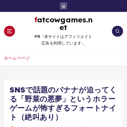
コ
ン
テ
fatcowgames.n
ン
et
ツ
へ
PR「本サイトはアフィリエイト
移
広告を利用しています」
動
ホームページ
SNSで話題のバナナが迫ってく
る「野菜の悪夢」というホラー
ゲームが怖すぎるフォートナイ
ト（絶叫あり）