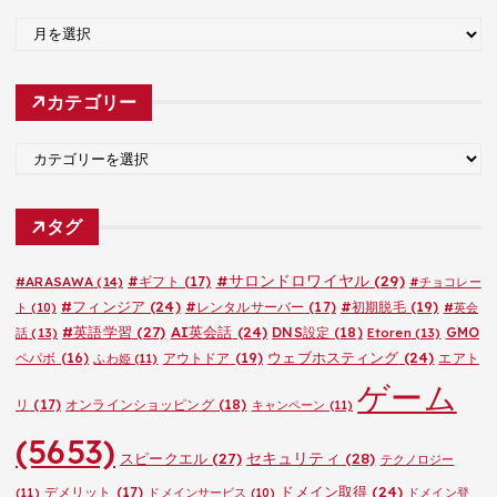
ア
ー
カ
カテゴリー
イ
ブ
カ
テ
ゴ
タグ
リ
ー
#サロンドロワイヤル
(29)
#ARASAWA
(14)
#ギフト
(17)
#チョコレー
#フィンジア
(24)
#レンタルサーバー
(17)
#初期脱毛
(19)
ト
(10)
#英会
#英語学習
(27)
AI英会話
(24)
DNS設定
(18)
GMO
話
(13)
Etoren
(13)
ウェブホスティング
(24)
ペパボ
(16)
アウトドア
(19)
エアト
ふわ姫
(11)
ゲーム
リ
(17)
オンラインショッピング
(18)
キャンペーン
(11)
(5653)
セキュリティ
(28)
スピークエル
(27)
テクノロジー
ドメイン取得
(24)
デメリット
(17)
(11)
ドメインサービス
(10)
ドメイン登