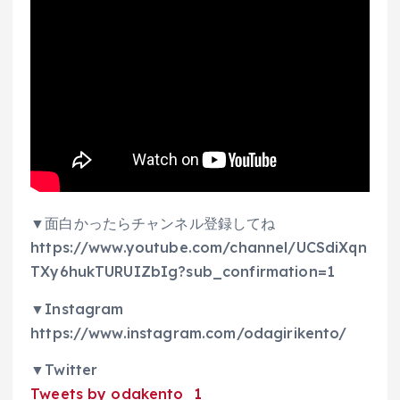
▼面白かったらチャンネル登録してね
https://www.youtube.com/channel/UCSdiXqn
TXy6hukTURUIZbIg?sub_confirmation=1
▼Instagram
https://www.instagram.com/odagirikento/
▼Twitter
Tweets by odakento_1