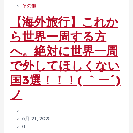
その他
【海外旅行】これか
ら世界一周する方
へ。絶対に世界一周
で外してほしくない
国3選！！！( ｀ー´)
ノ
6月 21, 2025
0