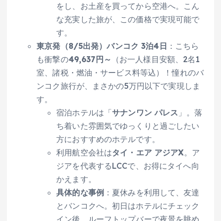
をし、お土産を買ってから空港へ。こん
な充実した旅が、この価格で実現可能で
す。
東京発（8/5出発）バンコク 3泊4日
：こちら
も衝撃の
49,637円～
（お一人様目安額、2名1
室、諸税・燃油・サービス料等込）！憧れのバ
ンコク旅行が、まさかの5万円以下で実現しま
す。
宿泊ホテルは「
サナンワン パレス
」。落
ち着いた雰囲気でゆっくりと過ごしたい
方におすすめのホテルです。
利用航空会社は
タイ・エア アジアX
。ア
ジアを代表するLCCで、お得にタイへ向
かえます。
具体的な事例
：夏休みを利用して、友達
とバンコクへ。初日はホテルにチェック
イン後、ルーフトップバーで夜景を眺め