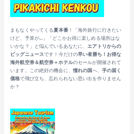
まもなくやってくる
夏本番
！「海外旅行に行きたい
けど、予算が…」「どこかお得に楽しめる場所はな
いかな？」と悩んでいるあなたに、
エアトリからの
ビッグニュース
です！今だけの
早い者勝ち！お得な
海外航空券＆航空券＋ホテル
のセールが開催されて
います。この絶好の機会に、
憧れの国
へ、
手の届く
価格
で飛び立ち、忘れられない思い出を作りません
か？