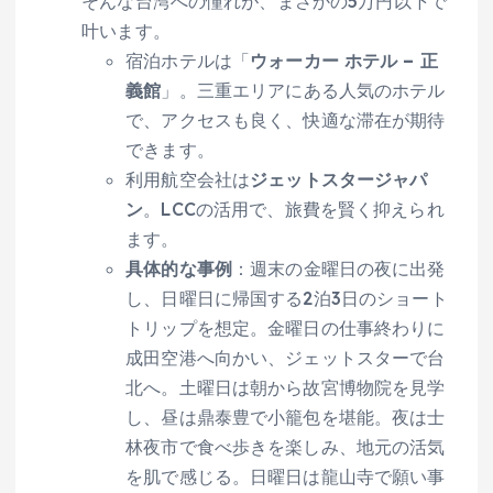
そんな台湾への憧れが、まさかの5万円以下で
叶います。
宿泊ホテルは「
ウォーカー ホテル – 正
義館
」。三重エリアにある人気のホテル
で、アクセスも良く、快適な滞在が期待
できます。
利用航空会社は
ジェットスタージャパ
ン
。LCCの活用で、旅費を賢く抑えられ
ます。
具体的な事例
：週末の金曜日の夜に出発
し、日曜日に帰国する2泊3日のショート
トリップを想定。金曜日の仕事終わりに
成田空港へ向かい、ジェットスターで台
北へ。土曜日は朝から故宮博物院を見学
し、昼は鼎泰豊で小籠包を堪能。夜は士
林夜市で食べ歩きを楽しみ、地元の活気
を肌で感じる。日曜日は龍山寺で願い事