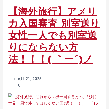
【海外旅行】アメリ
カ入国審査 別室送り
女性一人でも別室送
りにならない方
法！！！( ｀ー´)ノ
6月 21, 2025
0