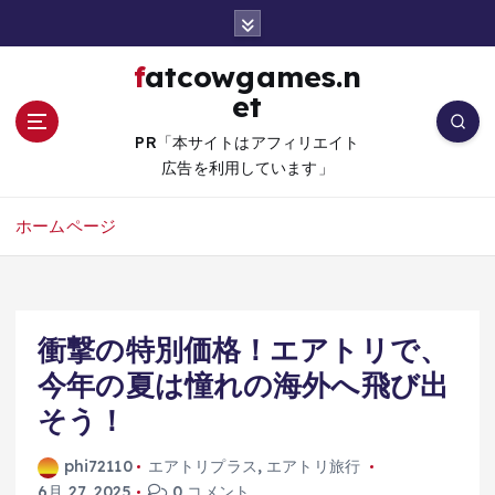
コ
ン
テ
fatcowgames.n
ン
et
ツ
へ
PR「本サイトはアフィリエイト
移
広告を利用しています」
動
ホームページ
衝撃の特別価格！エアトリで、
今年の夏は憧れの海外へ飛び出
そう！
phi72110
エアトリプラス
,
エアトリ旅行
6月 27, 2025
0 コメント