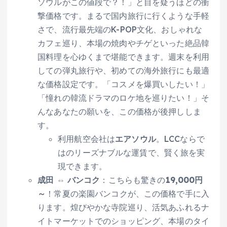
ソウルがこの値段で？！」と目を疑うほどの衝
撃価格です。まるで国内旅行に行くような手軽
さで、流行最先端のK-POP文化、おしゃれな
カフェ巡り、本場の焼肉やチゲといった絶品韓
国料理を心ゆくまで堪能できます。週末を利用
しての弾丸旅行や、初めての海外旅行にも最適
な価格設定です。「コスメを爆買いしたい！」
「憧れの韓流ドラマのロケ地を巡りたい！」そ
んなあなたの願いを、この価格が後押ししま
す。
利用航空会社は
エアソウル
。LCCならで
はのリーズナブルな運賃で、賢く旅を実
現できます。
成田 ⇔ バンコク
：こちらも驚きの
19,000円
～
！常夏の楽園バンコクが、この価格で手に入
ります。煌びやかな寺院巡り、活気あふれるナ
イトマーケットでのショッピング、本場のタイ