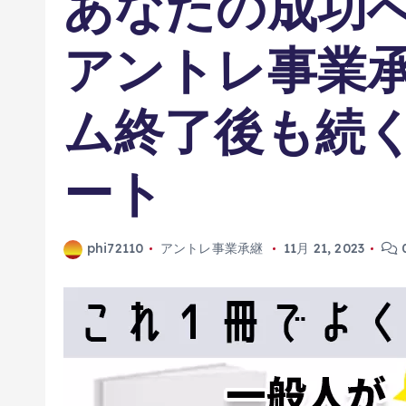
あなたの成功へ
アントレ事業
ム終了後も続
ート
phi72110
アントレ事業承継
11月 21, 2023