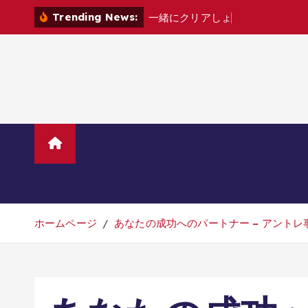
コ
Trending News:
一
緒
に
ク
リ
ア
し
ょ
?
[
家
電
カ
ン
テ
ン
ツ
へ
移
動
ホーム
TVニューストレンド
マ
美容・ダイエット・健康
旅行・グル
ホームページ
あなたの成功へのパートナー – アント