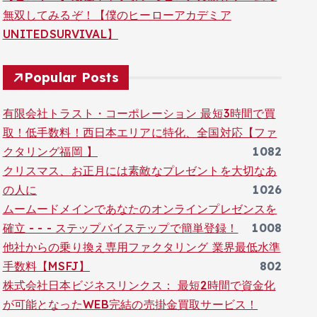
無双してみるぞ！【僕のヒーローアカデミア
UNITEDSURVIVAL】
Popular Posts
有限会社トラスト・コーポレーション 最短3時間で買
取！低手数料！西日本エリアに特化、全国対応【ファ
クタリング福岡 】
1082
クリスマス、お正月には素敵なプレゼントを大切なあ
の人に
1026
ムームードメインであなたのオンラインプレゼンスを
確立 - - - ステップバイステップで簡単登録！
1008
他社からの乗り換え専用ファクタリング 業界最低水準
手数料【MSFJ】
802
株式会社日本ビジネスリンクス： 最短2時間で資金化
が可能となったWEB完結の売掛金買取サービス！