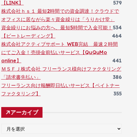
【LINK】
579
株式会社ｈｓ１ 最短2時間での資金調達！クラウドで
オフィスに居ながら楽々資金繰りは「うりかけ堂」
資金繰りにお悩みの方へ、最短5時間で入金可能！
534
【ビートレーディング】
464
株式会社アクティブサポート WEB完結 最速２時間
にてご入金！売掛金前払いサービス【QuQuMo
online】
441
ＭＳＦＪ株式会社 フリーランス様向けファクタリング
「請求書先払い」
386
フリーランス向け報酬即日払いサービス【ペイトナー
ファクタリング】
355
アーカイブ
ア
ー