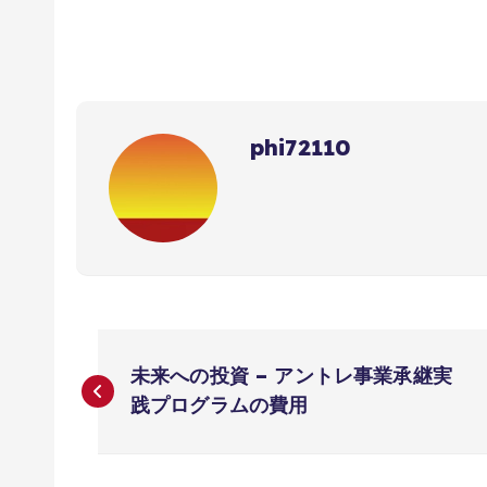
phi72110
投
未来への投資 – アントレ事業承継実
稿
践プログラムの費用
ナ