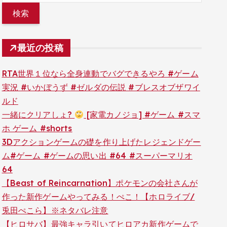
最近の投稿
RTA世界１位なら全身連動でバグできるやろ #ゲーム
実況 #いかぼうず #ゼルダの伝説 #ブレスオブザワイ
ルド
一緒にクリアしょ?
[家電カノジョ] #ゲーム #スマ
ホ ゲーム #shorts
3Dアクションゲームの礎を作り上げたレジェンドゲー
ム#ゲーム #ゲームの思い出 #64 #スーパーマリオ
64
【Beast of Reincarnation】ポケモンの会社さんが
作った新作ゲームやってみる！ぺこ！【ホロライブ/
兎田ぺこら】※ネタバレ注意
【ヒロサバ】最強キャラ引いてヒロアカ新作ゲームで