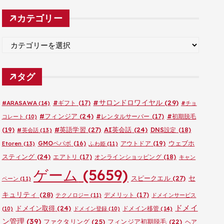
カ
カテゴリー
イ
ブ
カ
テ
ゴ
タグ
リ
ー
#サロンドロワイヤル
(29)
#ARASAWA
(14)
#ギフト
(17)
#チョ
#フィンジア
(24)
#レンタルサーバー
(17)
#初期脱毛
コレート
(10)
#英語学習
(27)
AI英会話
(24)
(19)
DNS設定
(18)
#英会話
(13)
ウェブホ
GMOペパボ
(16)
アウトドア
(19)
Etoren
(13)
ふわ姫
(11)
スティング
(24)
エアトリ
(17)
オンラインショッピング
(18)
キャン
ゲーム
(5659)
セ
スピークエル
(27)
ペーン
(11)
キュリティ
(28)
デメリット
(17)
テクノロジー
(11)
ドメインサービス
ドメイ
ドメイン取得
(24)
ドメイン移管
(14)
(10)
ドメイン登録
(10)
ン管理
(39)
ファクタリング
(25)
フィンジア初期脱毛
(22)
ヘア