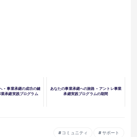
 - 事業承継の成功の鍵
あなたの事業承継への旅路 - アントレ事業
事業承継実践プログラム
承継実践プログラムの期間
コミュニティ
サポート