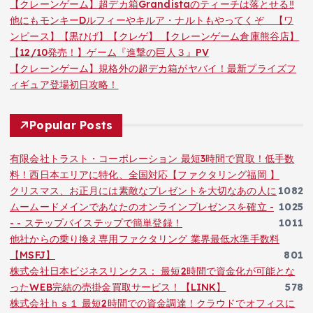
【クレーンゲーム】超デカ箱Grandistaのティーチは落とせる‼︎
他にもモンキーDルフィーやキルア・ナルトもやってくぞ 【ワ
ンピース】【黒ひげ】【クレゲ】 【クレーンゲーム倉庫熊谷店】
【12/10発売！】ゲーム『進撃の巨人３』PV
【クレーンゲーム】規格外の超デカ箱がヤバイ！最新プライズフ
ィギュア登場初日攻略！
Popular Posts
有限会社トラスト・コーポレーション 最短3時間で買取！低手数
料！西日本エリアに特化、全国対応【ファクタリング福岡 】
クリスマス、お正月には素敵なプレゼントを大切なあの人に
1082
ムームードメインであなたのオンラインプレゼンスを確立 -
1025
- - ステップバイステップで簡単登録！
1011
他社からの乗り換え専用ファクタリング 業界最低水準手数料
【MSFJ】
801
株式会社日本ビジネスリンクス： 最短2時間で資金化が可能とな
ったWEB完結の売掛金買取サービス！【LINK】
578
株式会社ｈｓ１ 最短2時間での資金調達！クラウドでオフィスに