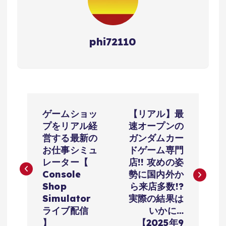
phi72110
投
ゲームショッ
【リアル】最
稿
プをリアル経
速オープンの
営する最新の
ガンダムカー
ナ
お仕事シミュ
ドゲーム専門
レーター【
店!! 攻めの姿
ビ
Console
勢に国内外か
Shop
ら来店多数!?
ゲ
Simulator
実際の結果は
ライブ配信
いかに…
】
【2025年9