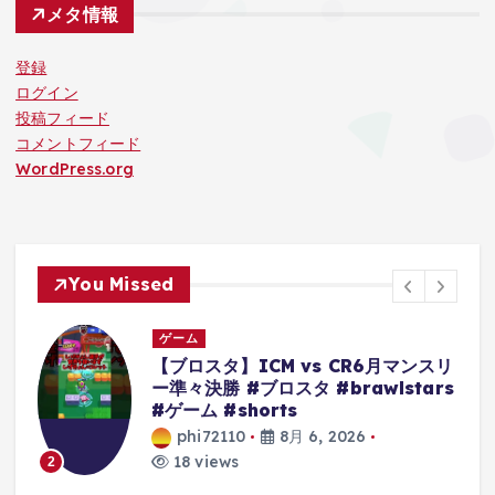
メタ情報
登録
ログイン
投稿フィード
コメントフィード
WordPress.org
You Missed
ゲーム
リ
【クレーンゲーム】超デカ箱
s
Grandistaのティーチは落とせる‼︎他
にもモンキーDルフィーやキルア・ナ
ルトもやってくぞ 【ワンピース】
【黒ひげ】【クレゲ】 【クレーンゲ
ーム倉庫熊谷店】