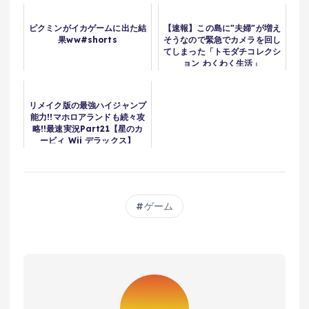
ピクミンがイカゲームに出た結
【速報】この島に"夫婦"が増え
果ww#shorts
そうなので緊急でカメラを回し
てしまった「トモダチコレクシ
ョン わくわく生活」
リメイク版の最強ハイジャンプ
能力!!マホロアランドも続々攻
略!!最速実況Part21【星のカ
ービィ Wii デラックス】
ゲーム