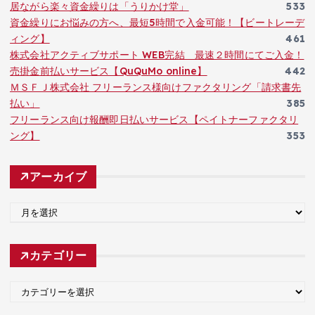
居ながら楽々資金繰りは「うりかけ堂」
533
資金繰りにお悩みの方へ、最短5時間で入金可能！【ビートレーデ
ィング】
461
株式会社アクティブサポート WEB完結 最速２時間にてご入金！
売掛金前払いサービス【QuQuMo online】
442
ＭＳＦＪ株式会社 フリーランス様向けファクタリング「請求書先
払い」
385
フリーランス向け報酬即日払いサービス【ペイトナーファクタリ
ング】
353
アーカイブ
ア
ー
カ
カテゴリー
イ
ブ
カ
テ