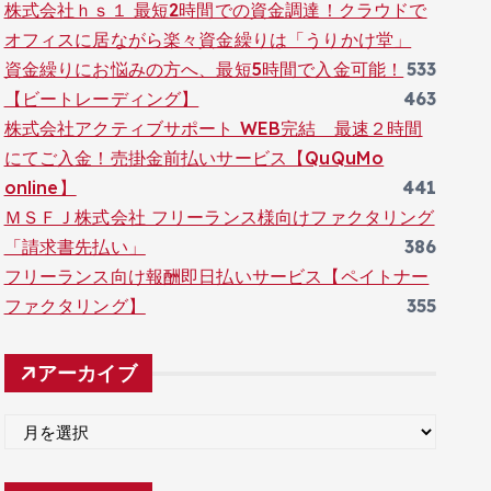
株式会社ｈｓ１ 最短2時間での資金調達！クラウドで
オフィスに居ながら楽々資金繰りは「うりかけ堂」
資金繰りにお悩みの方へ、最短5時間で入金可能！
533
【ビートレーディング】
463
株式会社アクティブサポート WEB完結 最速２時間
にてご入金！売掛金前払いサービス【QuQuMo
online】
441
ＭＳＦＪ株式会社 フリーランス様向けファクタリング
「請求書先払い」
386
フリーランス向け報酬即日払いサービス【ペイトナー
ファクタリング】
355
アーカイブ
ア
ー
カ