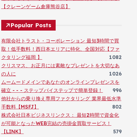
【クレーンゲーム倉庫熊谷店】
Popular Posts
有限会社トラスト・コーポレーション 最短3時間で買
取！低手数料！西日本エリアに特化、全国対応【ファ
クタリング福岡 】
1082
クリスマス、お正月には素敵なプレゼントを大切なあ
の人に
1026
ムームードメインであなたのオンラインプレゼンスを
確立 - - - ステップバイステップで簡単登録！
996
他社からの乗り換え専用ファクタリング 業界最低水準
手数料【MSFJ】
802
株式会社日本ビジネスリンクス： 最短2時間で資金化
が可能となったWEB完結の売掛金買取サービス！
【LINK】
579