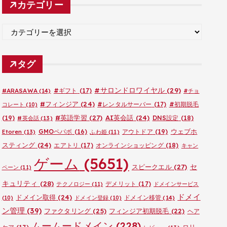
カテゴリー
イ
ブ
カ
テ
ゴ
タグ
リ
ー
#サロンドロワイヤル
(29)
#ARASAWA
(14)
#ギフト
(17)
#チョ
#フィンジア
(24)
#レンタルサーバー
(17)
#初期脱毛
コレート
(10)
#英語学習
(27)
AI英会話
(24)
(19)
DNS設定
(18)
#英会話
(13)
ウェブホ
GMOペパボ
(16)
アウトドア
(19)
Etoren
(13)
ふわ姫
(11)
スティング
(24)
エアトリ
(17)
オンラインショッピング
(18)
キャン
ゲーム
(5651)
セ
スピークエル
(27)
ペーン
(11)
キュリティ
(28)
デメリット
(17)
テクノロジー
(11)
ドメインサービス
ドメイ
ドメイン取得
(24)
ドメイン移管
(14)
(10)
ドメイン登録
(10)
ン管理
(39)
ファクタリング
(25)
フィンジア初期脱毛
(22)
ヘア
ムームードメイン
(228)