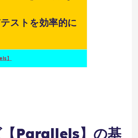
びテストを効率的に
els】
Parallels】の基