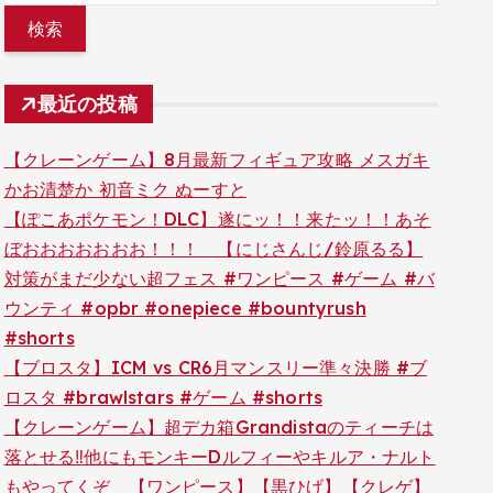
最近の投稿
【クレーンゲーム】8月最新フィギュア攻略 メスガキ
かお清楚か 初音ミク ぬーすと
【ぽこあポケモン！DLC】遂にッ！！来たッ！！あそ
ぼおおおおおおお！！！ 【にじさんじ/鈴原るる】
対策がまだ少ない超フェス #ワンピース #ゲーム #バ
ウンティ #opbr #onepiece #bountyrush
#shorts
【ブロスタ】ICM vs CR6月マンスリー準々決勝 #ブ
ロスタ #brawlstars #ゲーム #shorts
【クレーンゲーム】超デカ箱Grandistaのティーチは
落とせる‼︎他にもモンキーDルフィーやキルア・ナルト
もやってくぞ 【ワンピース】【黒ひげ】【クレゲ】