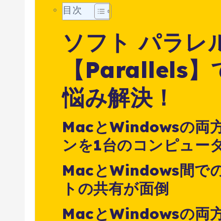
目次
ソフト パラレ
【Parallel
悩み解決！
MacとWindowsの
ンを1台のコンピュー
MacとWindows間
トの共有が面倒
MacとWindowsの