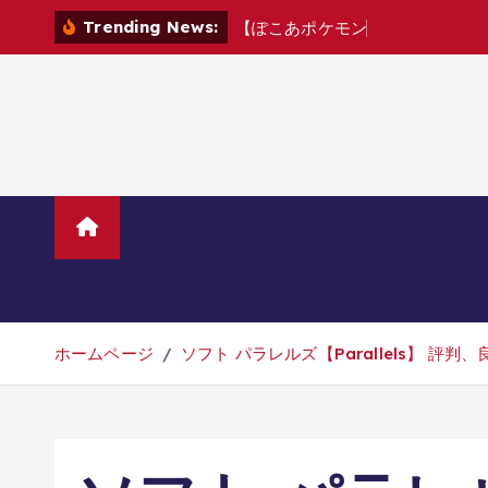
コ
Trending News:
【
ぽ
こ
あ
ポ
ケ
モ
ン
！
D
L
C
】
遂
に
ン
テ
ン
ツ
へ
移
動
ホーム
TVニューストレンド
マ
美容・ダイエット・健康
旅行・グル
ホームページ
ソフト パラレルズ【Parallels】 評