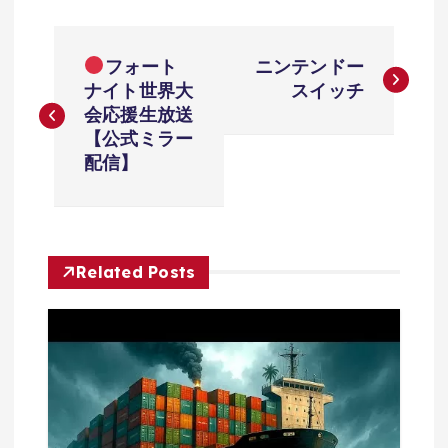
投
フォート
ニンテンドー
稿
ナイト世界大
スイッチ
会応援生放送
ナ
【公式ミラー
配信】
ビ
ゲ
Related Posts
ー
シ
ョ
ン