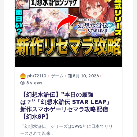
phi72110
ゲーム
8月 10, 2026
8 views
【幻想水滸伝】”本日の最強
は？”「幻想水滸伝 STAR LEAP」
新作スマホゲーリセマラ攻略配信
【幻水SP】
「幻想水滸伝」シリーズは1995年に日本でリリ
ースされて以来…