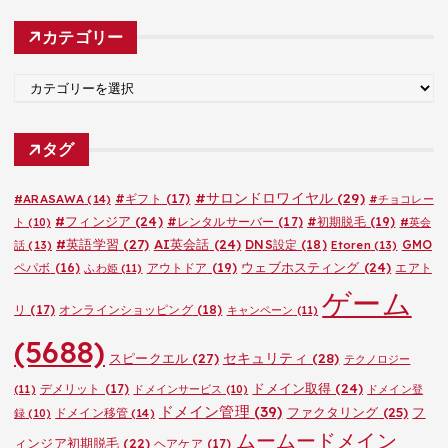
カ
カテゴリー
イ
ブ
カ
テ
ゴ
タグ
リ
ー
#サロンドロワイヤル
(29)
#ARASAWA
(14)
#ギフト
(17)
#チョコレー
#フィンジア
(24)
#レンタルサーバー
(17)
#初期脱毛
(19)
ト
(10)
#英会
#英語学習
(27)
AI英会話
(24)
DNS設定
(18)
GMO
話
(13)
Etoren
(13)
ウェブホスティング
(24)
ペパボ
(16)
アウトドア
(19)
エアト
ふわ姫
(11)
ゲーム
リ
(17)
オンラインショッピング
(18)
キャンペーン
(11)
(5688)
セキュリティ
(28)
スピークエル
(27)
テクノロジー
ドメイン取得
(24)
デメリット
(17)
(11)
ドメインサービス
(10)
ドメイン登
ドメイン管理
(39)
ファクタリング
(25)
フ
ドメイン移管
(14)
録
(10)
ムームードメイン
ィンジア初期脱毛
(22)
ヘアケア
(17)