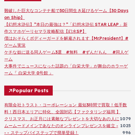
難破した巨大なコンテナ船で30日間生き延びるゲーム【30 Days
on Ship】
【幻想水滸伝】”本日の最強は？”「幻想水滸伝 STAR LEAP」新
作スマホゲーリセマラ攻略配信【幻水SP】
僕はおそらくボディーガードを解雇されます【Mr.President】#
ゲーム実況
ケチな奴に送る同人ゲーム3選 #無料 #ずんだもん #同人ゲ
ーム
大事件でニュースになった話題の「白栄大学」が舞台のホラーゲ
ーム『 白栄大学 0号館 』
Popular Posts
有限会社トラスト・コーポレーション 最短3時間で買取！低手数
料！西日本エリアに特化、全国対応【ファクタリング福岡 】
クリスマス、お正月には素敵なプレゼントを大切なあの人に
1079
ムームードメインであなたのオンラインプレゼンスを確立 -
1025
- - ステップバイステップで簡単登録！
996