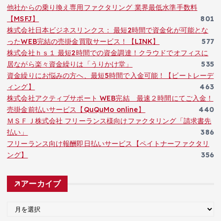
他社からの乗り換え専用ファクタリング 業界最低水準手数料
【MSFJ】
801
株式会社日本ビジネスリンクス： 最短2時間で資金化が可能とな
ったWEB完結の売掛金買取サービス！【LINK】
577
株式会社ｈｓ１ 最短2時間での資金調達！クラウドでオフィスに
居ながら楽々資金繰りは「うりかけ堂」
535
資金繰りにお悩みの方へ、最短5時間で入金可能！【ビートレーデ
ィング】
463
株式会社アクティブサポート WEB完結 最速２時間にてご入金！
売掛金前払いサービス【QuQuMo online】
440
ＭＳＦＪ株式会社 フリーランス様向けファクタリング「請求書先
払い」
386
フリーランス向け報酬即日払いサービス【ペイトナーファクタリ
ング】
356
アーカイブ
ア
ー