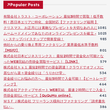
Popular Posts
有限会社トラスト・コーポレーション 最短3時間で買取！低手数
料！西日本エリアに特化、全国対応【ファクタリング福岡 】
クリスマス、お正月には素敵なプレゼントを大切なあの人に
1081
ムームードメインであなたのオンラインプレゼンスを確立 -
1025
- - ステップバイステップで簡単登録！
985
他社からの乗り換え専用ファクタリング 業界最低水準手数料
【MSFJ】
801
株式会社日本ビジネスリンクス： 最短2時間で資金化が可能とな
ったWEB完結の売掛金買取サービス！【LINK】
579
株式会社ｈｓ１ 最短2時間での資金調達！クラウドでオフィスに
居ながら楽々資金繰りは「うりかけ堂」
534
資金繰りにお悩みの方へ、最短5時間で入金可能！【ビートレーデ
ィング】
464
株式会社アクティブサポート WEB完結 最速２時間にてご入金！
売掛金前払いサービス【QuQuMo online】
441
ＭＳＦＪ株式会社 フリーランス様向けファクタリング「請求書先
払い」
386