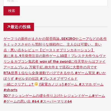
索:
最近の投稿
ゲーフリの新作がまさかの賛否両論..SEKIROやニーアなどの名作
をミックスさせたら荒削りな挑戦作に。主人公は可愛い。良い
点・悪い点をレビュー【ビーストオブリンカネーション】
遂に来る..9月発売注目の新作ゲーム10選！プレステ大作ウルヴァ
リン＆カプコン鬼武者 way of the swordに任天堂からはファイ
アーエムブレム 万紫千紅..他大作まで流石に大豊作の月です
RTA世界１位なら全身連動でバグできるやろ #ゲーム実況 #いか
ぼうず #ゼルダの伝説 #ブレスオブザワイルド
一緒にクリアしょ?
[家電カノジョ] #ゲーム #スマホ ゲーム
#shorts
3Dアクションゲームの礎を作り上げたレジェンドゲーム#ゲーム
#ゲームの思い出 #64 #スーパーマリオ64