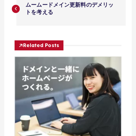
ムームードメイン更新料のデメリッ
稿
トを考える
ナ
ビ
Related Posts
ゲ
ー
シ
ョ
ン