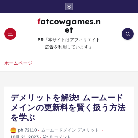
コ
ン
テ
fatcowgames.n
ン
et
ツ
へ
PR「本サイトはアフィリエイト
移
広告を利用しています」
動
ホームページ
デメリットを解決! ムームード
メインの更新料を賢く扱う方法
を学ぶ
phi72110
ムームードメイン デメリット
10月 21, 2023
0 コメント