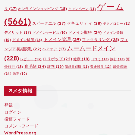
ゲーム
リ
(17)
オンラインショッピング
(18)
キャンペーン
(11)
(5661)
セキュリティ
(28)
スピークエル
(27)
テクノロジー
(11)
ドメイン取得
(24)
デメリット
(17)
ドメインサービス
(10)
ドメイン登録
ドメイン管理
(39)
ファクタリング
(25)
フィ
ドメイン移管
(14)
(10)
ムームードメイン
ンジア初期脱毛
(22)
ヘアケア
(17)
(228)
ロリポップ
(22)
健康
(18)
海
レビュー
(13)
口コミ
(13)
旅行
(13)
育毛剤
(24)
外旅行
(15)
評判
(16)
資金調達
請求書買取
(11)
資金繰り
(12)
(14)
防災
(10)
メタ情報
登録
ログイン
投稿フィード
コメントフィード
WordPress.org