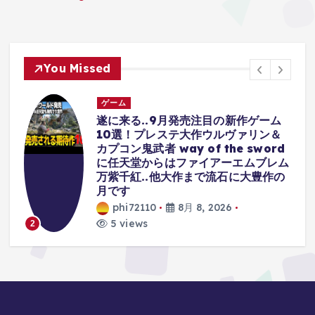
You Missed
ゲーム
RTA世界１位なら全身連動でバグでき
るやろ #ゲーム実況 #いかぼうず #
d
ゼルダの伝説 #ブレスオブザワイルド
ム
phi72110
8月 7, 2026
の
11 views
3