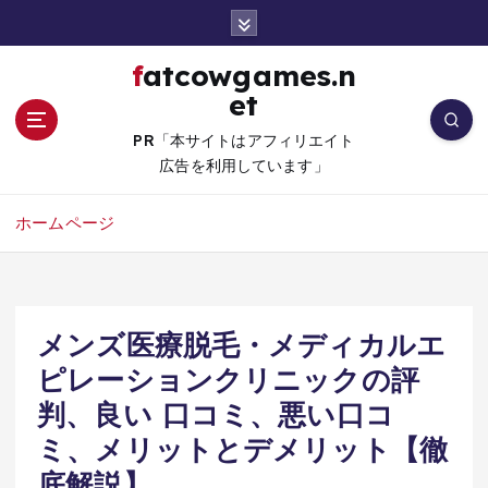
コ
ン
テ
fatcowgames.n
ン
et
ツ
へ
PR「本サイトはアフィリエイト
移
広告を利用しています」
動
ホームページ
メンズ医療脱毛・メディカルエ
ピレーションクリニックの評
判、良い 口コミ、悪い口コ
ミ、メリットとデメリット【徹
底解説】