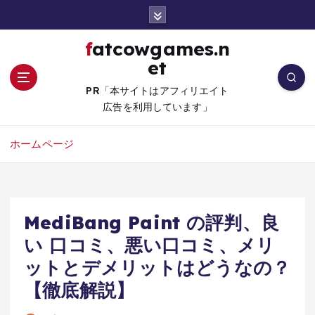
コ
ン
テ
fatcowgames.n
ン
et
ツ
へ
PR「本サイトはアフィリエイト
移
広告を利用しています」
動
ホームページ
MediBang Paint の評判、良
い 口コミ、悪い口コミ、メリ
ットとデメリットはどうなの？
【徹底解説】