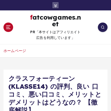
コ
ン
テ
fatcowgames.n
ン
et
ツ
へ
PR「本サイトはアフィリエイト
移
広告を利用しています」
動
ホームページ
クラスフォーティーン
(KLASSE14) の評判、良い 口
コミ、悪い口コミ、メリットと
デメリットはどうなの？ 【徹
底解説】