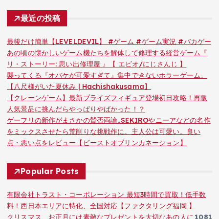
最近の投稿
最後だけ簡単【LEVELDEVIL】 #ゲーム #ゲーム実況 #バカゲー
あの頃の懐かしいゲーム機たちを解体して修理する経営ゲーム『
リ・ストーリー: 思い出修理屋 』【 エビオ/にじさんじ 】
襲ってくる『オバケが可愛すぎて』集中できないホラーゲーム。
【八尺様がいた夏休み | Hachishakusama】
【クレーンゲーム】最新プライズフィギュア登場初日攻略！再販
人気景品に挑んだらやっぱりやばかった！？
ゲーフリの新作がまさかの賛否両論..SEKIROやニーアなどの名作
をミックスさせたら荒削りな挑戦作に。主人公は可愛い。良い
点・悪い点をレビュー【ビーストオブリンカネーション】
Popular Posts
有限会社トラスト・コーポレーション 最短3時間で買取！低手数
料！西日本エリアに特化、全国対応【ファクタリング福岡 】
クリスマス、お正月には素敵なプレゼントを大切なあの人に
1081