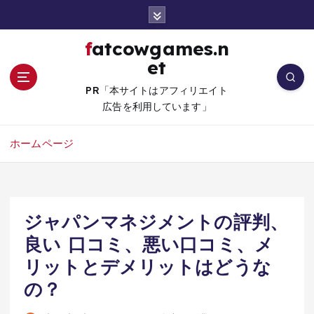
コ
ン
テ
fatcowgames.n
ン
et
ツ
へ
PR「本サイトはアフィリエイト
移
広告を利用しています」
動
ホームページ
ジャパンマネジメントの評判、
良い 口コミ、悪い口コミ、メ
リットとデメリットはどうな
の？