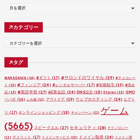
ア
ー
カ
カテゴリー
イ
ブ
カ
テ
ゴ
タグ
リ
ー
#サロンドロワイヤル
(29)
#ARASAWA
(14)
#ギフト
(17)
#チョコレー
#フィンジア
(24)
#レンタルサーバー
(17)
#初期脱毛
(19)
ト
(10)
#英会
#英語学習
(27)
AI英会話
(24)
DNS設定
(18)
GMO
話
(13)
Etoren
(13)
ウェブホスティング
(24)
ペパボ
(16)
アウトドア
(19)
エアト
ふわ姫
(11)
ゲーム
リ
(17)
オンラインショッピング
(18)
キャンペーン
(11)
(5665)
セキュリティ
(28)
スピークエル
(27)
テクノロジー
ドメイン取得
(24)
デメリット
(17)
(11)
ドメインサービス
(10)
ドメイン登