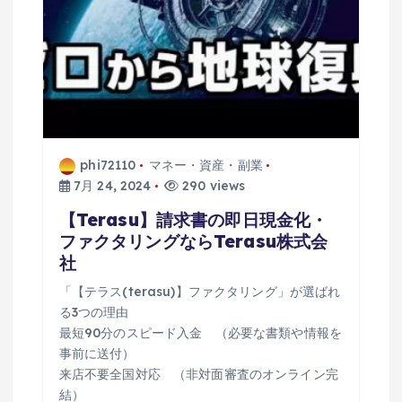
phi72110
マネー・資産・副業
7月 24, 2024
290 views
【Terasu】請求書の即日現金化・
ファクタリングならTerasu株式会
社
「【テラス(terasu)】ファクタリング」が選ばれ
る3つの理由
最短90分のスピード入金 （必要な書類や情報を
事前に送付）
来店不要全国対応 （非対面審査のオンライン完
結）