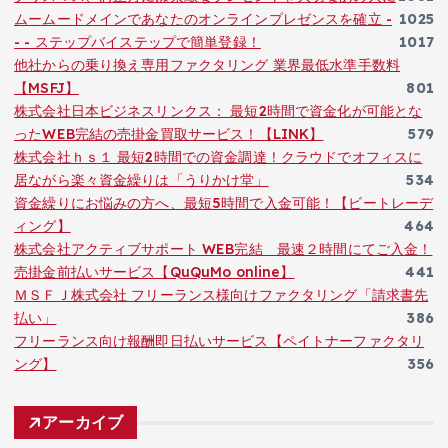
ムームードメインであなたのオンラインプレゼンスを確立 -
1025
- - ステップバイステップで簡単登録！
1017
他社からの乗り換え専用ファクタリング 業界最低水準手数料
【MSFJ】
801
株式会社日本ビジネスリンクス： 最短2時間で資金化が可能とな
ったWEB完結の売掛金買取サービス！【LINK】
579
株式会社ｈｓ１ 最短2時間での資金調達！クラウドでオフィスに
居ながら楽々資金繰りは「うりかけ堂」
534
資金繰りにお悩みの方へ、最短5時間で入金可能！【ビートレーデ
ィング】
464
株式会社アクティブサポート WEB完結 最速２時間にてご入金！
売掛金前払いサービス【QuQuMo online】
441
ＭＳＦＪ株式会社 フリーランス様向けファクタリング「請求書先
払い」
386
フリーランス向け報酬即日払いサービス【ペイトナーファクタリ
ング】
356
アーカイブ