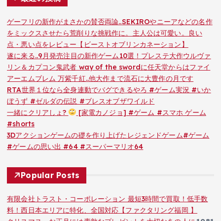
ゲーフリの新作がまさかの賛否両論..SEKIROやニーアなどの名作
をミックスさせたら荒削りな挑戦作に。主人公は可愛い。良い
点・悪い点をレビュー【ビーストオブリンカネーション】
遂に来る..9月発売注目の新作ゲーム10選！プレステ大作ウルヴァ
リン＆カプコン鬼武者 way of the swordに任天堂からはファイ
アーエムブレム 万紫千紅..他大作まで流石に大豊作の月です
RTA世界１位なら全身連動でバグできるやろ #ゲーム実況 #いか
ぼうず #ゼルダの伝説 #ブレスオブザワイルド
一緒にクリアしょ?
[家電カノジョ] #ゲーム #スマホ ゲーム
#shorts
3Dアクションゲームの礎を作り上げたレジェンドゲーム#ゲーム
#ゲームの思い出 #64 #スーパーマリオ64
Popular Posts
有限会社トラスト・コーポレーション 最短3時間で買取！低手数
料！西日本エリアに特化、全国対応【ファクタリング福岡 】