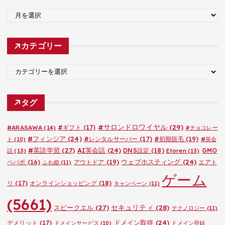
ア
ー
カ
カテゴリー
イ
ブ
カ
テ
ゴ
タグ
リ
ー
#サロンドロワイヤル
(29)
#ARASAWA
(14)
#ギフト
(17)
#チョコレー
#フィンジア
(24)
#レンタルサーバー
(17)
#初期脱毛
(19)
ト
(10)
#英会
#英語学習
(27)
AI英会話
(24)
DNS設定
(18)
GMO
話
(13)
Etoren
(13)
ウェブホスティング
(24)
ペパボ
(16)
アウトドア
(19)
エアト
ふわ姫
(11)
ゲーム
リ
(17)
オンラインショッピング
(18)
キャンペーン
(11)
(5661)
セキュリティ
(28)
スピークエル
(27)
テクノロジー
(11)
ドメイン取得
(24)
デメリット
(17)
ドメインサービス
(10)
ドメイン登録