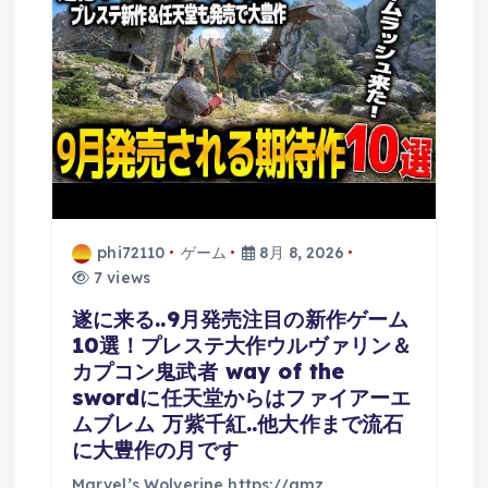
phi72110
ゲーム
8月 8, 2026
7 views
遂に来る..9月発売注目の新作ゲーム
10選！プレステ大作ウルヴァリン＆
カプコン鬼武者 way of the
swordに任天堂からはファイアーエ
ムブレム 万紫千紅..他大作まで流石
に大豊作の月です
Marvel’s Wolverine https://amz…