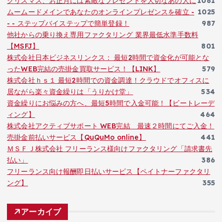
クリスマス、お正月には素敵なプレゼントを大切なあの人に
1081
ムームードメインであなたのオンラインプレゼンスを確立 -
1025
- - ステップバイステップで簡単登録！
987
他社からの乗り換え専用ファクタリング 業界最低水準手数料
【MSFJ】
801
株式会社日本ビジネスリンクス： 最短2時間で資金化が可能とな
ったWEB完結の売掛金買取サービス！【LINK】
579
株式会社ｈｓ１ 最短2時間での資金調達！クラウドでオフィスに
居ながら楽々資金繰りは「うりかけ堂」
534
資金繰りにお悩みの方へ、最短5時間で入金可能！【ビートレーデ
ィング】
464
株式会社アクティブサポート WEB完結 最速２時間にてご入金！
売掛金前払いサービス【QuQuMo online】
441
ＭＳＦＪ株式会社 フリーランス様向けファクタリング「請求書先
払い」
386
フリーランス向け報酬即日払いサービス【ペイトナーファクタリ
ング】
355
アーカイブ