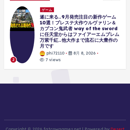
ゲーム
売注目の新作ゲーム
RTA世界１位なら全身
大作ウルヴァリン＆
るやろ #ゲーム実況 #い
of the sword
ゼルダの伝説 #ブレス
ァイアーエムブレム
phi72110
8月 7, 20
まで流石に大豊作の
11 views
3
8, 2026
Copyright © 2026 fatcowgames.net | Powered by
Desert
Themes