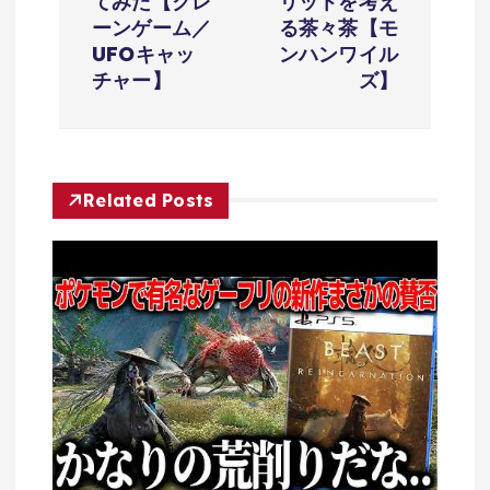
ビ
てみた【クレ
リットを考え
ーンゲーム／
る茶々茶【モ
ゲ
UFOキャッ
ンハンワイル
チャー】
ズ】
ー
シ
Related Posts
ョ
ン