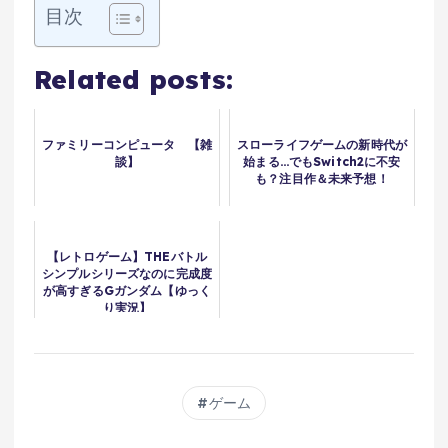
目次
Related posts:
ファミリーコンピュータ 【雑
スローライフゲームの新時代が
談】
始まる…でもSwitch2に不安
も？注目作＆未来予想！
【レトロゲーム】THEバトル
シンプルシリーズなのに完成度
が高すぎるGガンダム【ゆっく
り実況】
ゲーム