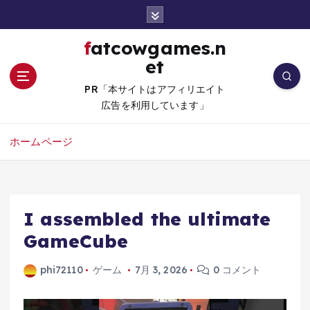
コ
ン
テ
fatcowgames.n
ン
et
ツ
へ
PR「本サイトはアフィリエイト
移
広告を利用しています」
動
ホームページ
I assembled the ultimate
GameCube
phi72110
ゲーム
7月 3, 2026
0 コメント