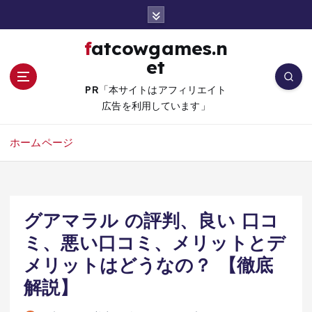
コ
ン
テ
fatcowgames.n
ン
et
ツ
へ
PR「本サイトはアフィリエイト
移
広告を利用しています」
動
ホームページ
グアマラル の評判、良い 口コ
ミ、悪い口コミ、メリットとデ
メリットはどうなの？ 【徹底
解説】