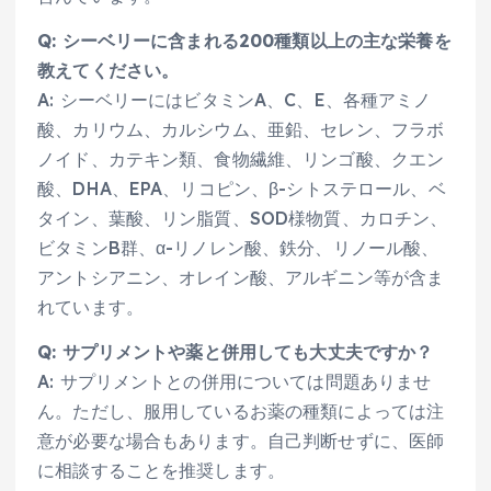
Q: シーベリーに含まれる200種類以上の主な栄養を
教えてください。
A: シーベリーにはビタミンA、C、E、各種アミノ
酸、カリウム、カルシウム、亜鉛、セレン、フラボ
ノイド、カテキン類、食物繊維、リンゴ酸、クエン
酸、DHA、EPA、リコピン、β-シトステロール、ベ
タイン、葉酸、リン脂質、SOD様物質、カロチン、
ビタミンB群、α-リノレン酸、鉄分、リノール酸、
アントシアニン、オレイン酸、アルギニン等が含ま
れています。
Q: サプリメントや薬と併用しても大丈夫ですか？
A: サプリメントとの併用については問題ありませ
ん。ただし、服用しているお薬の種類によっては注
意が必要な場合もあります。自己判断せずに、医師
に相談することを推奨します。