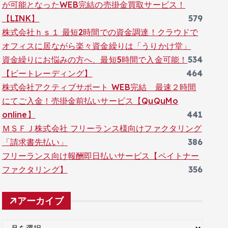
が可能となったWEB完結の売掛金買取サービス！
【LINK】
579
株式会社ｈｓ１ 最短2時間での資金調達！クラウドで
オフィスに居ながら楽々資金繰りは「うりかけ堂」
資金繰りにお悩みの方へ、最短5時間で入金可能！
534
【ビートレーディング】
464
株式会社アクティブサポート WEB完結 最速２時間
にてご入金！売掛金前払いサービス【QuQuMo
online】
441
ＭＳＦＪ株式会社 フリーランス様向けファクタリング
「請求書先払い」
386
フリーランス向け報酬即日払いサービス【ペイトナー
ファクタリング】
356
アーカイブ
ア