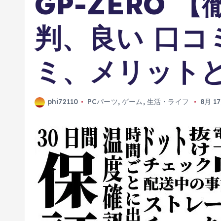
GP-ZERO 
判、良い 口コ
ミ、メリットと
phi72110
PCパーツ
,
ゲーム
,
生活・ライフ
8月 17