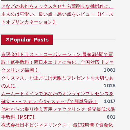
アなどの名作をミックスさせたら荒削りな挑戦作に。
主人公は可愛い。良い点・悪い点をレビュー【ビース
トオブリンカネーション】
Popular Posts
有限会社トラスト・コーポレーション 最短3時間で買
取！低手数料！西日本エリアに特化、全国対応【ファ
クタリング福岡 】
1081
クリスマス、お正月には素敵なプレゼントを大切なあ
の人に
1025
ムームードメインであなたのオンラインプレゼンスを
確立 - - - ステップバイステップで簡単登録！
1017
他社からの乗り換え専用ファクタリング 業界最低水準
手数料【MSFJ】
801
株式会社日本ビジネスリンクス： 最短2時間で資金化