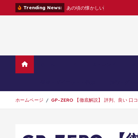
コ
Trending News:
あ
の
頃
の
懐
か
し
い
ゲ
ー
ム
機
た
ち
を
ン
テ
ン
ツ
へ
移
動
ホーム
TVニューストレンド
マ
美容・ダイエット・健康
旅行・グル
ホームページ
GP-ZERO 【徹底解説】 評判、良い 