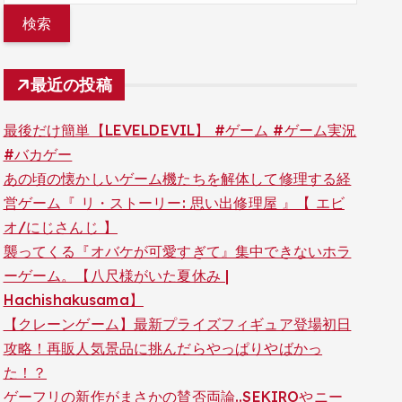
最近の投稿
最後だけ簡単【LEVELDEVIL】 #ゲーム #ゲーム実況
#バカゲー
あの頃の懐かしいゲーム機たちを解体して修理する経
営ゲーム『 リ・ストーリー: 思い出修理屋 』【 エビ
オ/にじさんじ 】
襲ってくる『オバケが可愛すぎて』集中できないホラ
ーゲーム。【八尺様がいた夏休み |
Hachishakusama】
【クレーンゲーム】最新プライズフィギュア登場初日
攻略！再販人気景品に挑んだらやっぱりやばかっ
た！？
ゲーフリの新作がまさかの賛否両論..SEKIROやニー