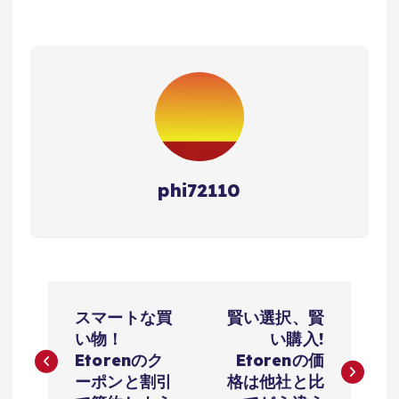
phi72110
投
スマートな買
賢い選択、賢
稿
い物！
い購入!
Etorenのク
Etorenの価
ナ
ーポンと割引
格は他社と比