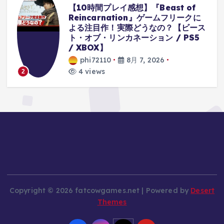
Beast of
【クレーンゲーム】8月最
』ゲームフリークに
ア攻略 メスガキかお清楚か
うなの？【ビース
ぬーすと
ョン / PS5
phi72110
8月 7, 2026
7 views
3
 2026
Copyright © 2026 fatcowgames.net | Powered by
Desert
Themes