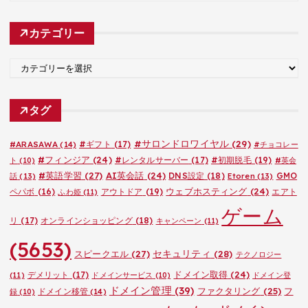
ー
カ
カテゴリー
イ
ブ
カ
テ
ゴ
タグ
リ
ー
#サロンドロワイヤル
(29)
#ARASAWA
(14)
#ギフト
(17)
#チョコレー
#フィンジア
(24)
#レンタルサーバー
(17)
#初期脱毛
(19)
ト
(10)
#英会
#英語学習
(27)
AI英会話
(24)
DNS設定
(18)
GMO
話
(13)
Etoren
(13)
ウェブホスティング
(24)
ペパボ
(16)
アウトドア
(19)
エアト
ふわ姫
(11)
ゲーム
リ
(17)
オンラインショッピング
(18)
キャンペーン
(11)
(5653)
セキュリティ
(28)
スピークエル
(27)
テクノロジー
ドメイン取得
(24)
デメリット
(17)
(11)
ドメインサービス
(10)
ドメイン登
ドメイン管理
(39)
ファクタリング
(25)
フ
ドメイン移管
(14)
録
(10)