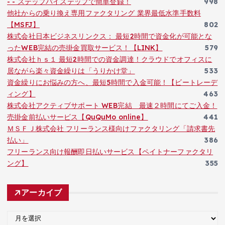
- - ステップバイステップで簡単登録！
998
他社からの乗り換え専用ファクタリング 業界最低水準手数料
【MSFJ】
802
株式会社日本ビジネスリンクス： 最短2時間で資金化が可能とな
ったWEB完結の売掛金買取サービス！【LINK】
579
株式会社ｈｓ１ 最短2時間での資金調達！クラウドでオフィスに
居ながら楽々資金繰りは「うりかけ堂」
533
資金繰りにお悩みの方へ、最短5時間で入金可能！【ビートレーデ
ィング】
463
株式会社アクティブサポート WEB完結 最速２時間にてご入金！
売掛金前払いサービス【QuQuMo online】
441
ＭＳＦＪ株式会社 フリーランス様向けファクタリング「請求書先
払い」
386
フリーランス向け報酬即日払いサービス【ペイトナーファクタリ
ング】
355
アーカイブ
ア