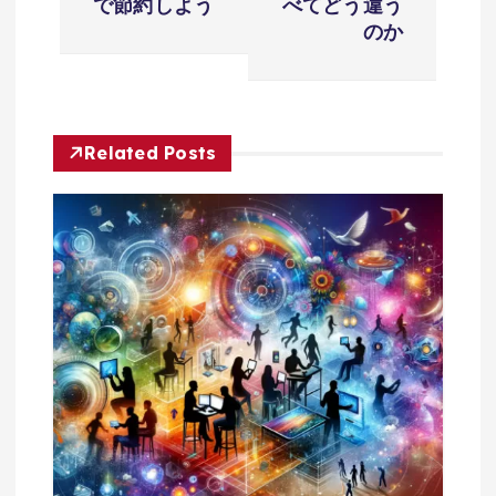
で節約しよう
べてどう違う
ビ
のか
ゲ
ー
Related Posts
シ
ョ
ン