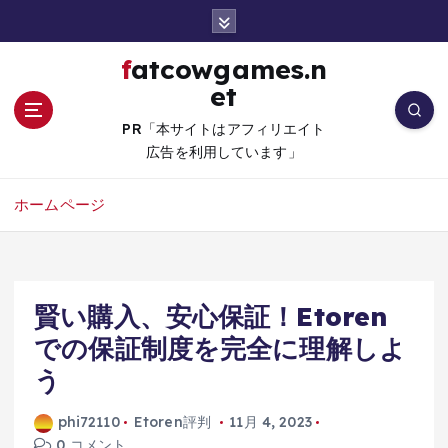
コ
ン
テ
fatcowgames.n
ン
et
ツ
へ
PR「本サイトはアフィリエイト
移
広告を利用しています」
動
ホームページ
賢い購入、安心保証！Etoren
での保証制度を完全に理解しよ
う
phi72110
Etoren評判
11月 4, 2023
0 コメント