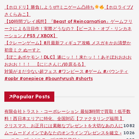
【ホロドリ】勝負しようぜ‼ミニゲーム凸待ち
【ホロライブ/
さくらみこ】
【10時間プレイ感想】『Beast of Reincarnation』ゲームフリ
ークによる注目作！実際どうなの？【ビースト・オブ・リンカネ
ーション / PS5 / XBOX】
【クレーンゲーム】8月最新フィギュア攻略 メスガキかお清楚か
初音ミク ぬーすと
【ぽこあポケモン！DLC】遂にッ！！来たッ！！あそぼおおおお
おおお！！！ 【にじさんじ/鈴原るる】
対策がまだ少ない超フェス #ワンピース #ゲーム #バウンティ
#opbr #onepiece #bountyrush #shorts
Popular Posts
有限会社トラスト・コーポレーション 最短3時間で買取！低手数
料！西日本エリアに特化、全国対応【ファクタリング福岡 】
クリスマス、お正月には素敵なプレゼントを大切なあの人に
1082
ムームードメインであなたのオンラインプレゼンスを確立 -
1026