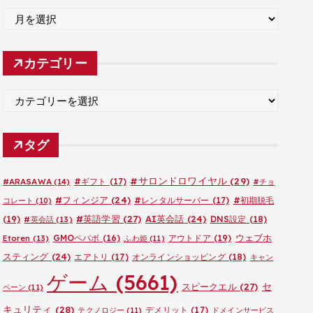
ア
ー
カ
カテゴリー
イ
ブ
カ
テ
ゴ
タグ
リ
ー
#サロンドロワイヤル
(29)
#ARASAWA
(14)
#ギフト
(17)
#チョ
#フィンジア
(24)
#レンタルサーバー
(17)
#初期脱毛
コレート
(10)
#英語学習
(27)
AI英会話
(24)
(19)
DNS設定
(18)
#英会話
(13)
ウェブホ
GMOペパボ
(16)
アウトドア
(19)
Etoren
(13)
ふわ姫
(11)
スティング
(24)
エアトリ
(17)
オンラインショッピング
(18)
キャン
ゲーム
(5661)
セ
スピークエル
(27)
ペーン
(11)
キュリティ
(28)
デメリット
(17)
テクノロジー
(11)
ドメインサービス