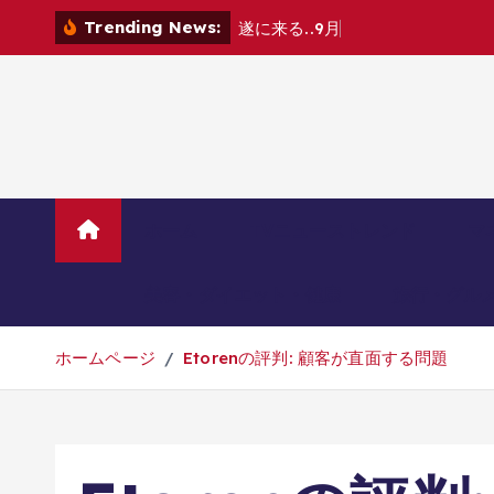
コ
Trending News:
遂
に
来
る
.
.
9
月
発
売
注
目
の
新
作
ゲ
ー
ン
テ
ン
ツ
へ
移
動
ホーム
TVニューストレンド
マ
美容・ダイエット・健康
旅行・グル
ホームページ
Etorenの評判: 顧客が直面する問題