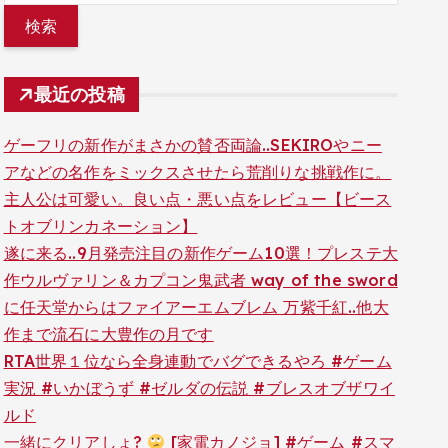
最近の投稿
ゲーフリの新作がまさかの賛否両論..SEKIROやニー
アなどの名作をミックスさせたら荒削りな挑戦作に。
主人公は可愛い。良い点・悪い点をレビュー【ビース
トオブリンカネーション】
遂に来る..9月発売注目の新作ゲーム10選！プレステ大
作ウルヴァリン＆カプコン鬼武者 way of the sword
に任天堂からはファイアーエムブレム 万紫千紅..他大
作まで流石に大豊作の月です
RTA世界１位なら全身連動でバグできるやろ #ゲーム
実況 #いかぼうず #ゼルダの伝説 #ブレスオブザワイ
ルド
一緒にクリアしょ?
[家電カノジョ] #ゲーム #スマ