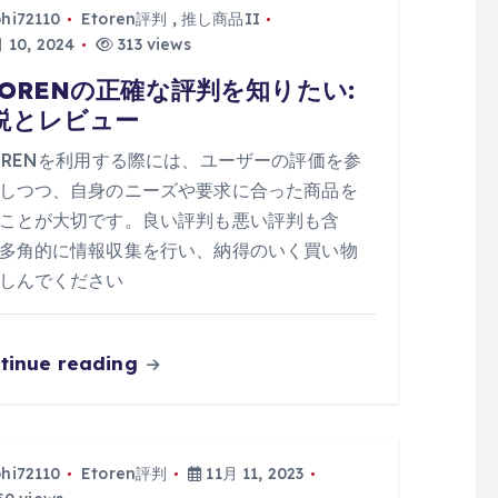
phi72110
Etoren評判
,
推し商品II
 10, 2024
313 views
TORENの正確な評判を知りたい:
説とレビュー
ORENを利用する際には、ユーザーの評価を参
しつつ、自身のニーズや要求に合った商品を
ことが大切です。良い評判も悪い評判も含
多角的に情報収集を行い、納得のいく買い物
しんでください
tinue reading
phi72110
Etoren評判
11月 11, 2023