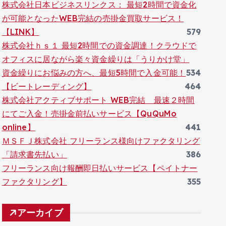
株式会社日本ビジネスリンクス： 最短2時間で資金化
が可能となったWEB完結の売掛金買取サービス！
【LINK】
579
株式会社ｈｓ１ 最短2時間での資金調達！クラウドで
オフィスに居ながら楽々資金繰りは「うりかけ堂」
資金繰りにお悩みの方へ、最短5時間で入金可能！
534
【ビートレーディング】
464
株式会社アクティブサポート WEB完結 最速２時間
にてご入金！売掛金前払いサービス【QuQuMo
online】
441
ＭＳＦＪ株式会社 フリーランス様向けファクタリング
「請求書先払い」
386
フリーランス向け報酬即日払いサービス【ペイトナー
ファクタリング】
355
アーカイブ