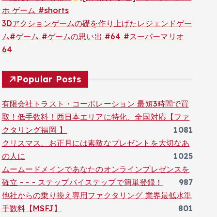
ホ ゲーム #shorts
3Dアクションゲームの礎を作り上げたレジェンドゲー
ム#ゲーム #ゲームの思い出 #64 #スーパーマリオ
64
Popular Posts
有限会社トラスト・コーポレーション 最短3時間で買
取！低手数料！西日本エリアに特化、全国対応【ファ
クタリング福岡 】
1081
クリスマス、お正月には素敵なプレゼントを大切なあ
の人に
1025
ムームードメインであなたのオンラインプレゼンスを
確立 - - - ステップバイステップで簡単登録！
987
他社からの乗り換え専用ファクタリング 業界最低水準
手数料【MSFJ】
801