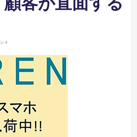
判: 顧客が直面する
メント