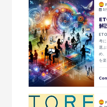
ゲ
3月
ー
E
解
シ
ET
ョ
考に
選ぶ
ン
め、
を楽
Con