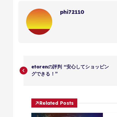
phi72110
投
etorenの評判 “安心してショッピン
稿
グできる！”
ナ
ビ
Related Posts